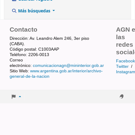
Más búsquedas
Contacto
AGN 
las
Dirección: Av. Leandro Alem 246, 3er piso
redes
(CABA).
Código postal: C1003AAP
socia
Teléfono: 2206-0013
Correo
Facebook
electrónico:
comunicacionagn@mininterior.gob.ar
Twitter
/
Sitio Web:
www.argentina.gob.ar/interior/archivo-
Instagra
general-de-la-nacion