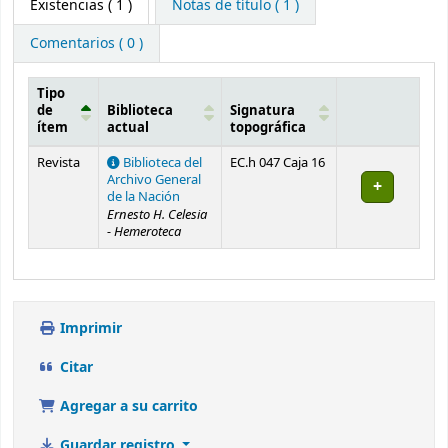
Existencias
( 1 )
Notas de título ( 1 )
Comentarios ( 0 )
Tipo
de
Biblioteca
Signatura
ítem
actual
topográfica
Existencias
Revista
Biblioteca del
EC.h 047 Caja 16
Archivo General
de la Nación
Ernesto H. Celesia
- Hemeroteca
Imprimir
Citar
Agregar a su carrito
Guardar registro