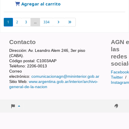
Agregar al carrito
1
2
3
...
334
Contacto
AGN 
las
Dirección: Av. Leandro Alem 246, 3er piso
redes
(CABA).
Código postal: C1003AAP
socia
Teléfono: 2206-0013
Correo
Facebook
electrónico:
comunicacionagn@mininterior.gob.ar
Twitter
/
Sitio Web:
www.argentina.gob.ar/interior/archivo-
Instagra
general-de-la-nacion