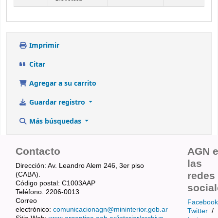
Imprimir
Citar
Agregar a su carrito
Guardar registro
Más búsquedas
Contacto
AGN 
las
Dirección: Av. Leandro Alem 246, 3er piso
redes
(CABA).
Código postal: C1003AAP
socia
Teléfono: 2206-0013
Correo
Facebook
electrónico:
comunicacionagn@mininterior.gob.ar
Twitter
/