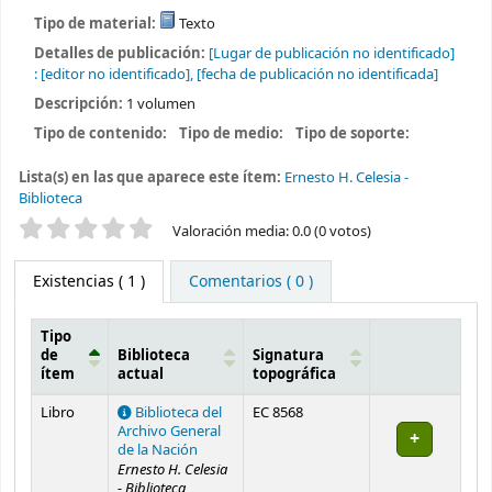
Tipo de material:
Texto
Detalles de publicación:
[Lugar de publicación no identificado]
:
[editor no identificado],
[fecha de publicación no identificada]
Descripción:
1 volumen
Tipo de contenido:
Tipo de medio:
Tipo de soporte:
Lista(s) en las que aparece este ítem:
Ernesto H. Celesia -
Biblioteca
Valoración
Valoración media: 0.0 (0 votos)
Existencias
( 1 )
Comentarios ( 0 )
Tipo
de
Biblioteca
Signatura
ítem
actual
topográfica
Existencias
Libro
Biblioteca del
EC 8568
Archivo General
de la Nación
Ernesto H. Celesia
- Biblioteca