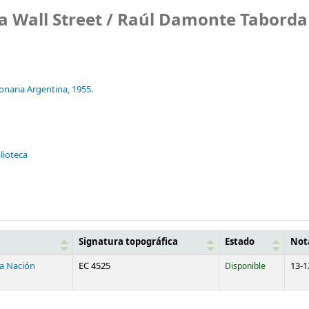
a Wall Street /
Raúl Damonte Taborda
onaria Argentina,
1955.
blioteca
Signatura topográfica
Estado
Not
la Nación
EC 4525
Disponible
13-1