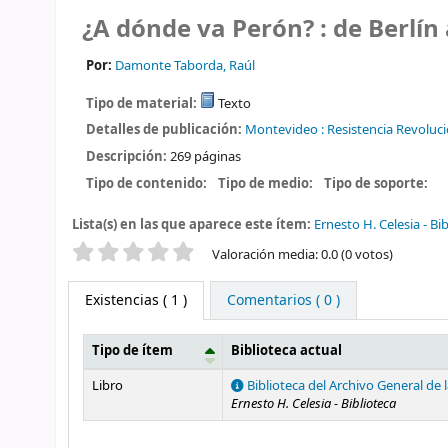
¿A dónde va Perón? : de Berlín 
Por:
Damonte Taborda, Raúl
Tipo de material:
Texto
Detalles de publicación:
Montevideo :
Resistencia Revoluci
Descripción:
269 páginas
Tipo de contenido:
Tipo de medio:
Tipo de soporte:
Lista(s) en las que aparece este ítem:
Ernesto H. Celesia - Bi
Valoración
Valoración media: 0.0 (0 votos)
Existencias
( 1 )
Comentarios ( 0 )
Tipo de ítem
Biblioteca actual
Existencias
Libro
Biblioteca del Archivo General de 
Ernesto H. Celesia - Biblioteca