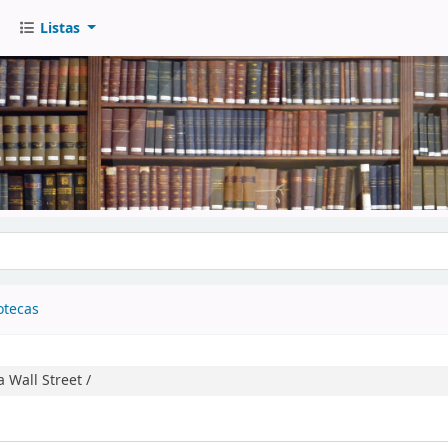
Listas
go
otecas
a Wall Street /