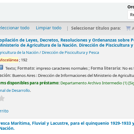
Ord
eleccionar todo
Limpiar todo
Seleccionar títulos para:
A
opilación de Leyes, Decretos, Resoluciones y Ordenanzas sobre Pe
Ministerio de Agricultura de la Nación. Dirección de Piscicultura y
ricultura de la Nación / Dirección de Piscicultura y Pesca
Miscelánea
; 192
Texto
; Formato:
impreso caracteres normales
; Forma literaria:
No es 
cación:
Buenos Aires :
Dirección de Informaciones del Ministerio de Agricultu
ems disponibles para préstamo:
Departamento Archivo Intermedio
(1)
Si
nal de Desarrollo
.
Valoración media: 0.0 de 5 estrellas
rrito
 Pesca Marítima, Fluvial y Lacustre, para el quinquenio 1929-1933 
 Nación.