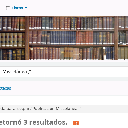
Listas
go
otecas
a para 'se,phr:"Publicación Miscelánea ;"'
etornó 3 resultados.