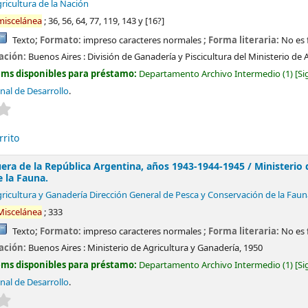
ricultura de la Nación
miscelánea
; 36, 56, 64, 77, 119, 143 y [16?]
Texto
; Formato:
impreso caracteres normales
; Forma literaria:
No es 
cación:
Buenos Aires :
División de Ganadería y Piscicultura del Ministerio de 
ems disponibles para préstamo:
Departamento Archivo Intermedio
(1)
Si
nal de Desarrollo
.
Valoración media: 0.0 de 5 estrellas
rrito
era de la República Argentina, años 1943-1944-1945 /
Ministerio 
 la Fauna.
gricultura y Ganadería Dirección General de Pesca y Conservación de la Faun
Miscelánea
; 333
Texto
; Formato:
impreso caracteres normales
; Forma literaria:
No es 
cación:
Buenos Aires :
Ministerio de Agricultura y Ganadería,
1950
ems disponibles para préstamo:
Departamento Archivo Intermedio
(1)
Si
nal de Desarrollo
.
Valoración media: 0.0 de 5 estrellas