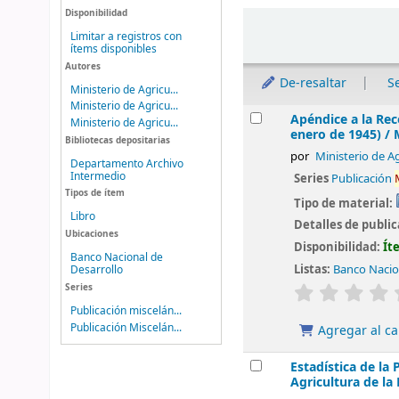
Disponibilidad
Ordenar
Limitar a registros con
ítems disponibles
Autores
De-resaltar
S
Ministerio de Agricu...
Ministerio de Agricu...
Resultados
Apéndice a la Rec
Ministerio de Agricu...
enero de 1945) /
Bibliotecas depositarias
por
Ministerio de Ag
Departamento Archivo
Intermedio
Series
Publicación
Tipos de ítem
Tipo de material:
Libro
Detalles de publi
Ubicaciones
Disponibilidad:
Ít
Banco Nacional de
Listas:
Banco Nacio
Desarrollo
valoración
Series
Publicación miscelán...
Publicación Miscelán...
Agregar al ca
Estadística de la
Agricultura de la