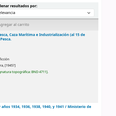
Ordenar por:
enar resultados por:
gregar al carrito
sca, Caza Marítima e Industrialización (al 15 de
 Pesca.
ficción
ra,
[1945?]
gnatura topográfica:
BND 4711
.
y años 1934, 1936, 1938, 1940, y 1941 /
Ministerio de