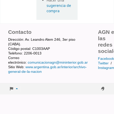
Hacer una
sugerencia de
compra
Contacto
AGN 
las
Dirección: Av. Leandro Alem 246, 3er piso
redes
(CABA).
Código postal: C1003AAP
socia
Teléfono: 2206-0013
Correo
Facebook
electrónico:
comunicacionagn@mininterior.gob.ar
Twitter
/
Sitio Web:
www.argentina.gob.ar/interior/archivo-
Instagra
general-de-la-nacion