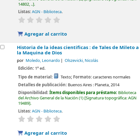
14802, ..
.
Listas:
AGN - Biblioteca
.
valoración
Valoración media: 0.0 de 5 estrellas
Agregar al carrito
Historia de la ideas cientificas : de Tales de Mileto a
la Maquina de Dios
por
Moledo, Leonardo
Olszevicki, Nicolás
Edición:
1ª ed.
Tipo de material:
Texto
; Formato:
caracteres normales
Detalles de publicación:
Buenos Aires :
Planeta,
2014
Disponibilidad:
Ítems disponibles para préstamo:
Biblioteca
del Archivo General de la Nación
(1)
Signatura topográfica:
AGN
19489
.
Listas:
AGN - Biblioteca
.
valoración
Valoración media: 0.0 de 5 estrellas
Agregar al carrito