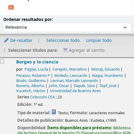
Ordenar
Ordenar por:
Ordenar resultados por:
De-resaltar
Seleccionar todo
Limpiar todo
Seleccionar títulos para:
Agregar al carrito
esultados
Borges y la ciencia
por
Pagliai, Lucila
Cerejido, Marcelino
Mizraji, Eduardo
Perazzo, Roberto P
Moledo, Leonardo
Alagia, Humberto
Boido, Guillermo
Levinas, Marcelo Leonardo
Boveris, Alberto
Jofre, Oscar
Slapak, Sara
Töpf, José
Vucetich, Héctor
Universidad de Buenos Aires
Series
Colección CEA
; 23
Edición:
1ª ed.
Tipo de material:
Texto
; Formato:
caracteres normales
Detalles de publicación:
Buenos Aires :
Eudeba,
c1999
Disponibilidad:
Ítems disponibles para préstamo:
Biblioteca
del Archivo General de la Nación
(2)
Signatura topográfica:
AGN