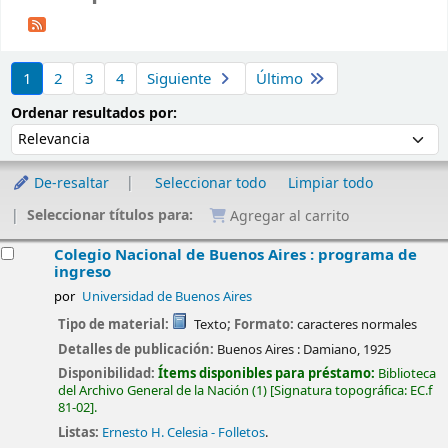
Ordenar
1
2
3
4
Siguiente
Último
Ordenar por:
Ordenar resultados por:
De-resaltar
Seleccionar todo
Limpiar todo
Seleccionar títulos para:
Agregar al carrito
esultados
Colegio Nacional de Buenos Aires : programa de
ingreso
por
Universidad de Buenos Aires
Tipo de material:
Texto
; Formato:
caracteres normales
Detalles de publicación:
Buenos Aires :
Damiano,
1925
Disponibilidad:
Ítems disponibles para préstamo:
Biblioteca
del Archivo General de la Nación
(1)
Signatura topográfica:
EC.f
81-02
.
Listas:
Ernesto H. Celesia - Folletos
.