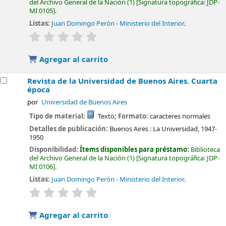
del Archivo General de la Nación
(1)
Signatura topográfica:
JDP-
MI 0105
.
Listas:
Juan Domingo Perón - Ministerio del Interior
.
valoración
Valoración media: 0.0 de 5 estrellas
Agregar al carrito
Revista de la Universidad de Buenos Aires. Cuarta
época
por
Universidad de Buenos Aires
Tipo de material:
Texto
; Formato:
caracteres normales
Detalles de publicación:
Buenos Aires :
La Universidad,
1947-
1950
Disponibilidad:
Ítems disponibles para préstamo:
Biblioteca
del Archivo General de la Nación
(1)
Signatura topográfica:
JDP-
MI 0106
.
Listas:
Juan Domingo Perón - Ministerio del Interior
.
valoración
Valoración media: 0.0 de 5 estrellas
Agregar al carrito