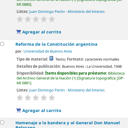
MI 0880
.
Listas:
Juan Domingo Perón - Ministerio del Interior
.
valoración
Valoración media: 0.0 de 5 estrellas
Agregar al carrito
Reforma de la Constitución argentina
por
Universidad de Buenos Aires
Tipo de material:
Texto
; Formato:
caracteres normales
Detalles de publicación:
Buenos Aires :
La Universidad,
1948
Disponibilidad:
Ítems disponibles para préstamo:
Biblioteca
del Archivo General de la Nación
(1)
Signatura topográfica:
JDP-
MI 0881
.
Listas:
Juan Domingo Perón - Ministerio del Interior
.
valoración
Valoración media: 0.0 de 5 estrellas
Agregar al carrito
Homenaje a la bandera y al General Don Manuel
Belgrano