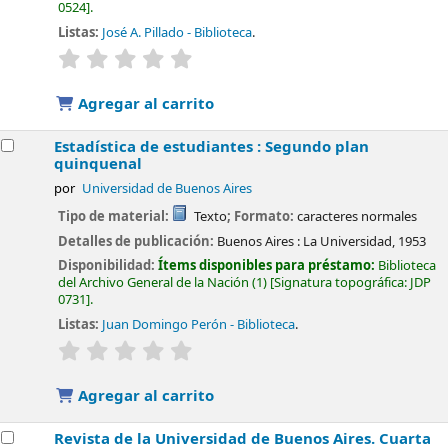
0524
.
Listas:
José A. Pillado - Biblioteca
.
valoración
Valoración media: 0.0 de 5 estrellas
Agregar al carrito
Estadística de estudiantes : Segundo plan
quinquenal
por
Universidad de Buenos Aires
Tipo de material:
Texto
; Formato:
caracteres normales
Detalles de publicación:
Buenos Aires :
La Universidad,
1953
Disponibilidad:
Ítems disponibles para préstamo:
Biblioteca
del Archivo General de la Nación
(1)
Signatura topográfica:
JDP
0731
.
Listas:
Juan Domingo Perón - Biblioteca
.
valoración
Valoración media: 0.0 de 5 estrellas
Agregar al carrito
Revista de la Universidad de Buenos Aires. Cuarta