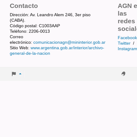
Contacto
AGN 
las
Dirección: Av. Leandro Alem 246, 3er piso
redes
(CABA).
Código postal: C1003AAP
socia
Teléfono: 2206-0013
Correo
Facebook
electrónico:
comunicacionagn@mininterior.gob.ar
Twitter
/
Sitio Web:
www.argentina.gob.ar/interior/archivo-
Instagra
general-de-la-nacion