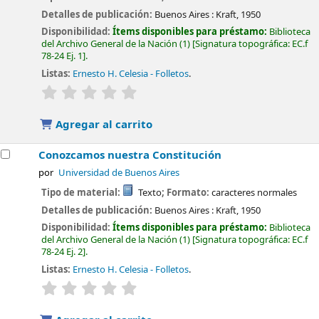
Detalles de publicación:
Buenos Aires :
Kraft,
1950
Disponibilidad:
Ítems disponibles para préstamo:
Biblioteca
del Archivo General de la Nación
(1)
Signatura topográfica:
EC.f
78-24 Ej. 1
.
Listas:
Ernesto H. Celesia - Folletos
.
valoración
Valoración media: 0.0 de 5 estrellas
Agregar al carrito
Conozcamos nuestra Constitución
por
Universidad de Buenos Aires
Tipo de material:
Texto
; Formato:
caracteres normales
Detalles de publicación:
Buenos Aires :
Kraft,
1950
Disponibilidad:
Ítems disponibles para préstamo:
Biblioteca
del Archivo General de la Nación
(1)
Signatura topográfica:
EC.f
78-24 Ej. 2
.
Listas:
Ernesto H. Celesia - Folletos
.
valoración
Valoración media: 0.0 de 5 estrellas