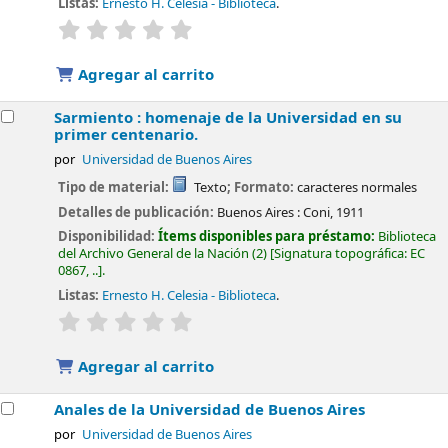
Listas:
Ernesto H. Celesia - Biblioteca
.
valoración
Valoración media: 0.0 de 5 estrellas
Agregar al carrito
Sarmiento : homenaje de la Universidad en su
primer centenario.
por
Universidad de Buenos Aires
Tipo de material:
Texto
; Formato:
caracteres normales
Detalles de publicación:
Buenos Aires :
Coni,
1911
Disponibilidad:
Ítems disponibles para préstamo:
Biblioteca
del Archivo General de la Nación
(2)
Signatura topográfica:
EC
0867, ..
.
Listas:
Ernesto H. Celesia - Biblioteca
.
valoración
Valoración media: 0.0 de 5 estrellas
Agregar al carrito
Anales de la Universidad de Buenos Aires
por
Universidad de Buenos Aires