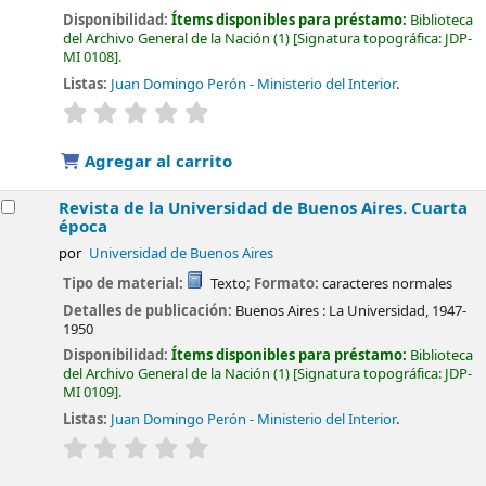
Disponibilidad:
Ítems disponibles para préstamo:
Biblioteca
del Archivo General de la Nación
(1)
Signatura topográfica:
JDP-
MI 0108
.
Listas:
Juan Domingo Perón - Ministerio del Interior
.
valoración
Valoración media: 0.0 de 5 estrellas
Agregar al carrito
Revista de la Universidad de Buenos Aires. Cuarta
época
por
Universidad de Buenos Aires
Tipo de material:
Texto
; Formato:
caracteres normales
Detalles de publicación:
Buenos Aires :
La Universidad,
1947-
1950
Disponibilidad:
Ítems disponibles para préstamo:
Biblioteca
del Archivo General de la Nación
(1)
Signatura topográfica:
JDP-
MI 0109
.
Listas:
Juan Domingo Perón - Ministerio del Interior
.
valoración
Valoración media: 0.0 de 5 estrellas