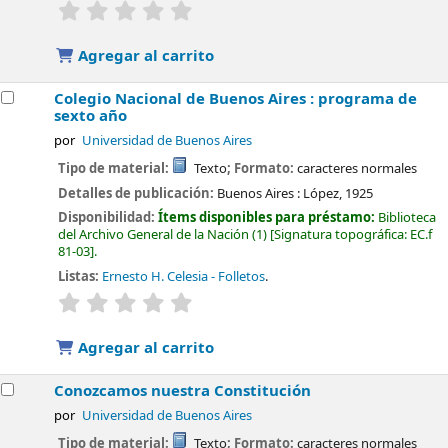
valoración
Valoración media: 0.0 de 5 estrellas
Agregar al carrito
Colegio Nacional de Buenos Aires : programa de
sexto año
por
Universidad de Buenos Aires
Tipo de material:
Texto
; Formato:
caracteres normales
Detalles de publicación:
Buenos Aires :
López,
1925
Disponibilidad:
Ítems disponibles para préstamo:
Biblioteca
del Archivo General de la Nación
(1)
Signatura topográfica:
EC.f
81-03
.
Listas:
Ernesto H. Celesia - Folletos
.
valoración
Valoración media: 0.0 de 5 estrellas
Agregar al carrito
Conozcamos nuestra Constitución
por
Universidad de Buenos Aires
Tipo de material:
Texto
; Formato:
caracteres normales