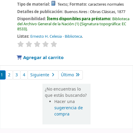
Tipo de material:
Texto
; Formato:
caracteres normales
Detalles de publicación:
Buenos Aires :
Obras Clásicas,
1877
Disponibilidad:
Ítems disponibles para préstamo:
Biblioteca
del Archivo General de la Nación
(1)
Signatura topográfica:
EC
8533
.
Listas:
Ernesto H. Celesia - Biblioteca
.
valoración
Valoración media: 0.0 de 5 estrellas
Agregar al carrito
1
2
3
4
Siguiente
Último
¿No encuentras lo
que estás buscando?
Hacer una
sugerencia de
compra