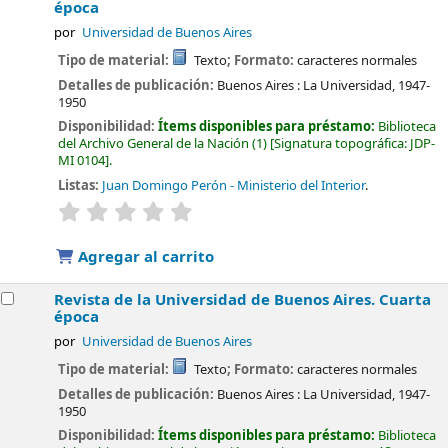
época
por
Universidad de Buenos Aires
Tipo de material:
Texto
; Formato:
caracteres normales
Detalles de publicación:
Buenos Aires :
La Universidad,
1947-
1950
Disponibilidad:
Ítems disponibles para préstamo:
Biblioteca
del Archivo General de la Nación
(1)
Signatura topográfica:
JDP-
MI 0104
.
Listas:
Juan Domingo Perón - Ministerio del Interior
.
valoración
Valoración media: 0.0 de 5 estrellas
Agregar al carrito
Revista de la Universidad de Buenos Aires. Cuarta
época
por
Universidad de Buenos Aires
Tipo de material:
Texto
; Formato:
caracteres normales
Detalles de publicación:
Buenos Aires :
La Universidad,
1947-
1950
Disponibilidad:
Ítems disponibles para préstamo:
Biblioteca