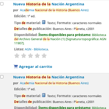
Nueva
Historia
de
la
Nación Argentina
por
Aca
de
mia
Nacional
de
la
Historia
(Buenos
Aires)
Edición:
1ª ed.
Tipo
de
material:
Texto
; Formato:
caracteres normales
De
talles
de
publicación:
Buenos Aires :
P
la
neta,
c2001
Disponibilidad:
Ítems disponibles para préstamo:
Biblioteca
de
l Archivo General
de
la
Nación
(1)
Signatura topográfica:
AGN
11907
.
Listas:
AGN - Biblioteca
.
valoración
Valoración media: 0.0
de
5 estrel
la
s
Agregar al carrito
Nueva
Historia
de
la
Nación Argentina
por
Aca
de
mia
Nacional
de
la
Historia
(Buenos
Aires)
Edición:
1ª ed.
Tipo
de
material:
Texto
; Formato:
caracteres normales
De
talles
de
publicación:
Buenos Aires :
P
la
neta,
c2001
Disponibilidad:
Ítems disponibles para préstamo:
Biblioteca