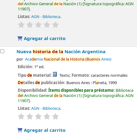
de
l Archivo General
de
la
Nación
(1)
Signatura topográfica:
AGN
11907
.
Listas:
AGN - Biblioteca
.
valoración
Valoración media: 0.0
de
5 estrel
la
s
Agregar al carrito
Nueva
historia
de
la
Nación Argentina
por
Aca
de
mia
Nacional
de
la
Historia
(Buenos
Aires)
Edición:
1ª ed.
Tipo
de
material:
Texto
; Formato:
caracteres normales
De
talles
de
publicación:
Buenos Aires :
P
la
neta,
1999
Disponibilidad:
Ítems disponibles para préstamo:
Biblioteca
de
l Archivo General
de
la
Nación
(1)
Signatura topográfica:
AGN
11907
.
Listas:
AGN - Biblioteca
.
valoración
Valoración media: 0.0
de
5 estrel
la
s
Agregar al carrito