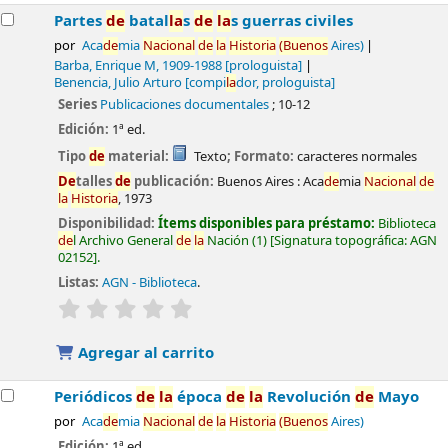
Partes
de
batal
la
s
de
la
s guerras civiles
por
Aca
de
mia
Nacional
de
la
Historia
(Buenos
Aires)
Barba, Enrique M
, 1909-1988
[prologuista]
Benencia, Julio Arturo
[compi
la
dor, prologuista]
Series
Publicaciones documentales
; 10-12
Edición:
1ª ed.
Tipo
de
material:
Texto
; Formato:
caracteres normales
De
talles
de
publicación:
Buenos Aires :
Aca
de
mia
Nacional
de
la
Historia
,
1973
Disponibilidad:
Ítems disponibles para préstamo:
Biblioteca
de
l Archivo General
de
la
Nación
(1)
Signatura topográfica:
AGN
02152
.
Listas:
AGN - Biblioteca
.
valoración
Valoración media: 0.0
de
5 estrel
la
s
Agregar al carrito
Periódicos
de
la
época
de
la
Revolución
de
Mayo
por
Aca
de
mia
Nacional
de
la
Historia
(Buenos
Aires)
Edición:
1ª ed.