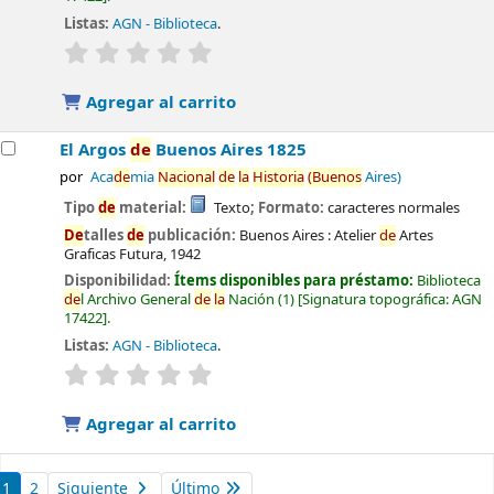
Listas:
AGN - Biblioteca
.
valoración
Valoración media: 0.0
de
5 estrel
la
s
Agregar al carrito
El Argos
de
Buenos Aires 1825
por
Aca
de
mia
Nacional
de
la
Historia
(Buenos
Aires)
Tipo
de
material:
Texto
; Formato:
caracteres normales
De
talles
de
publicación:
Buenos Aires :
Atelier
de
Artes
Graficas Futura,
1942
Disponibilidad:
Ítems disponibles para préstamo:
Biblioteca
de
l Archivo General
de
la
Nación
(1)
Signatura topográfica:
AGN
17422
.
Listas:
AGN - Biblioteca
.
valoración
Valoración media: 0.0
de
5 estrel
la
s
Agregar al carrito
1
2
Siguiente
Último