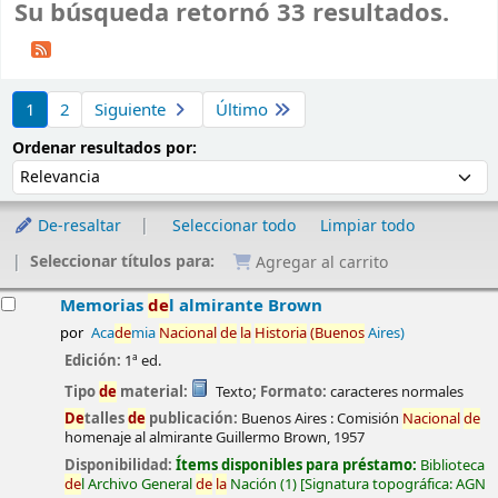
Su búsqueda retornó 33 resultados.
Ordenar
1
2
Siguiente
Último
Ordenar por:
Ordenar resultados por:
De-resaltar
Seleccionar todo
Limpiar todo
Seleccionar títulos para:
Agregar al carrito
esultados
Memorias
de
l almirante Brown
por
Aca
de
mia
Nacional
de
la
Historia
(Buenos
Aires)
Edición:
1ª ed.
Tipo
de
material:
Texto
; Formato:
caracteres normales
De
talles
de
publicación:
Buenos Aires :
Comisión
Nacional
de
homenaje al almirante Guillermo Brown,
1957
Disponibilidad:
Ítems disponibles para préstamo:
Biblioteca
de
l Archivo General
de
la
Nación
(1)
Signatura topográfica:
AGN