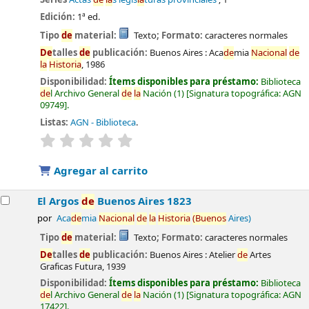
Edición:
1ª ed.
Tipo
de
material:
Texto
; Formato:
caracteres normales
De
talles
de
publicación:
Buenos Aires :
Aca
de
mia
Nacional
de
la
Historia
,
1986
Disponibilidad:
Ítems disponibles para préstamo:
Biblioteca
de
l Archivo General
de
la
Nación
(1)
Signatura topográfica:
AGN
09749
.
Listas:
AGN - Biblioteca
.
valoración
Valoración media: 0.0
de
5 estrel
la
s
Agregar al carrito
El Argos
de
Buenos Aires 1823
por
Aca
de
mia
Nacional
de
la
Historia
(Buenos
Aires)
Tipo
de
material:
Texto
; Formato:
caracteres normales
De
talles
de
publicación:
Buenos Aires :
Atelier
de
Artes
Graficas Futura,
1939
Disponibilidad:
Ítems disponibles para préstamo:
Biblioteca
de
l Archivo General
de
la
Nación
(1)
Signatura topográfica:
AGN
17422
.