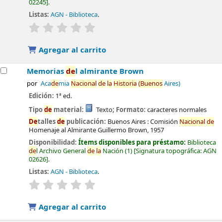
02245
.
Listas:
AGN - Biblioteca
.
valoración
Valoración media: 0.0
de
5 estrel
la
s
Agregar al carrito
Memorias
de
l almirante Brown
por
Aca
de
mia
Nacional
de
la
Historia
(Buenos
Aires)
Edición:
1ª ed.
Tipo
de
material:
Texto
; Formato:
caracteres normales
De
talles
de
publicación:
Buenos Aires :
Comisión
Nacional
de
Homenaje al Almirante Guillermo Brown,
1957
Disponibilidad:
Ítems disponibles para préstamo:
Biblioteca
de
l Archivo General
de
la
Nación
(1)
Signatura topográfica:
AGN
02626
.
Listas:
AGN - Biblioteca
.
valoración
Valoración media: 0.0
de
5 estrel
la
s
Agregar al carrito