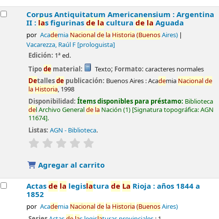
Corpus Antiquitatum Americanensium : Argentina
II :
la
s figurinas
de
la
cultura
de
la
Aguada
por
Aca
de
mia
Nacional
de
la
Historia
(Buenos
Aires)
Vacarezza, Raúl F
[prologuista]
Edición:
1ª ed.
Tipo
de
material:
Texto
; Formato:
caracteres normales
De
talles
de
publicación:
Buenos Aires :
Aca
de
mia
Nacional
de
la
Historia
,
1998
Disponibilidad:
Ítems disponibles para préstamo:
Biblioteca
de
l Archivo General
de
la
Nación
(1)
Signatura topográfica:
AGN
11674
.
Listas:
AGN - Biblioteca
.
valoración
Valoración media: 0.0
de
5 estrel
la
s
Agregar al carrito
Actas
de
la
legis
la
tura
de
La
Rioja : años 1844 a
1852
por
Aca
de
mia
Nacional
de
la
Historia
(Buenos
Aires)
Series
Actas
de
la
s legis
la
turas provinciales
; 1