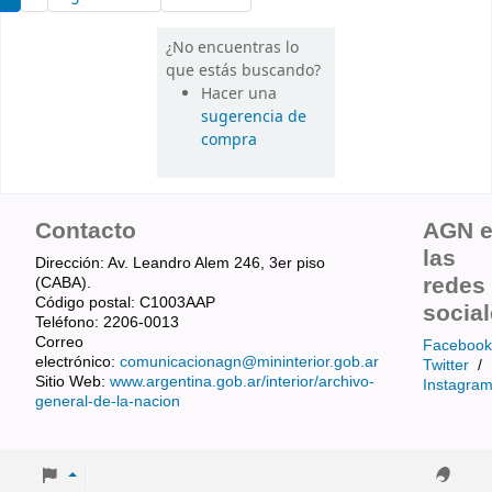
¿No encuentras lo
que estás buscando?
Hacer una
sugerencia de
compra
Contacto
AGN 
las
Dirección: Av. Leandro Alem 246, 3er piso
redes
(CABA).
Código postal: C1003AAP
socia
Teléfono: 2206-0013
Correo
Facebook
electrónico:
comunicacionagn@mininterior.gob.ar
Twitter
/
Sitio Web:
www.argentina.gob.ar/interior/archivo-
Instagra
general-de-la-nacion