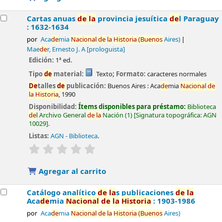
Cartas anuas
de
la
provincia jesuítica
de
l Paraguay
: 1632-1634
por
Aca
de
mia
Nacional
de
la
Historia
(Buenos
Aires)
Mae
de
r, Ernesto J. A
[prologuista]
Edición:
1ª ed.
Tipo
de
material:
Texto
; Formato:
caracteres normales
De
talles
de
publicación:
Buenos Aires :
Aca
de
mia
Nacional
de
la
Historia
,
1990
Disponibilidad:
Ítems disponibles para préstamo:
Biblioteca
de
l Archivo General
de
la
Nación
(1)
Signatura topográfica:
AGN
10029
.
Listas:
AGN - Biblioteca
.
valoración
Valoración media: 0.0
de
5 estrel
la
s
Agregar al carrito
Catálogo analítico
de
la
s publicaciones
de
la
Aca
de
mia
Nacional
de
la
Historia
: 1903-1986
por
Aca
de
mia
Nacional
de
la
Historia
(Buenos
Aires)