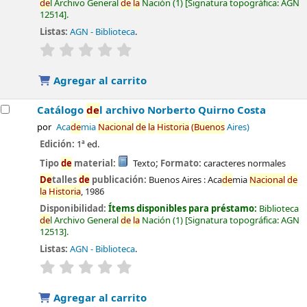
de
l Archivo General
de
la
Nación
(1)
Signatura topográfica:
AGN
12514
.
Listas:
AGN - Biblioteca
.
valoración
Valoración media: 0.0
de
5 estrel
la
s
Agregar al carrito
Catálogo
de
l archivo Norberto Quirno Costa
por
Aca
de
mia
Nacional
de
la
Historia
(Buenos
Aires)
Edición:
1ª ed.
Tipo
de
material:
Texto
; Formato:
caracteres normales
De
talles
de
publicación:
Buenos Aires :
Aca
de
mia
Nacional
de
la
Historia
,
1986
Disponibilidad:
Ítems disponibles para préstamo:
Biblioteca
de
l Archivo General
de
la
Nación
(1)
Signatura topográfica:
AGN
12513
.
Listas:
AGN - Biblioteca
.
valoración
Valoración media: 0.0
de
5 estrel
la
s
Agregar al carrito