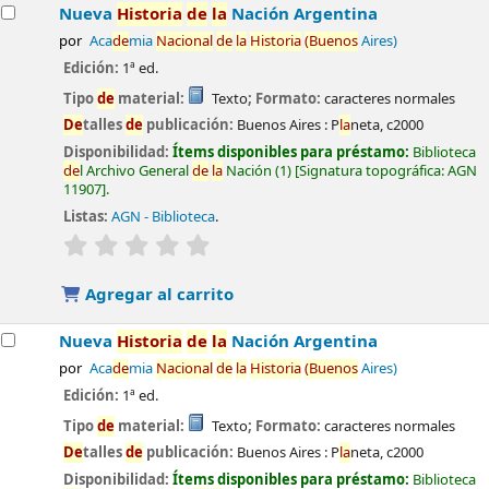
Nueva
Historia
de
la
Nación Argentina
por
Aca
de
mia
Nacional
de
la
Historia
(Buenos
Aires)
Edición:
1ª ed.
Tipo
de
material:
Texto
; Formato:
caracteres normales
De
talles
de
publicación:
Buenos Aires :
P
la
neta,
c2000
Disponibilidad:
Ítems disponibles para préstamo:
Biblioteca
de
l Archivo General
de
la
Nación
(1)
Signatura topográfica:
AGN
11907
.
Listas:
AGN - Biblioteca
.
valoración
Valoración media: 0.0
de
5 estrel
la
s
Agregar al carrito
Nueva
Historia
de
la
Nación Argentina
por
Aca
de
mia
Nacional
de
la
Historia
(Buenos
Aires)
Edición:
1ª ed.
Tipo
de
material:
Texto
; Formato:
caracteres normales
De
talles
de
publicación:
Buenos Aires :
P
la
neta,
c2000
Disponibilidad:
Ítems disponibles para préstamo:
Biblioteca