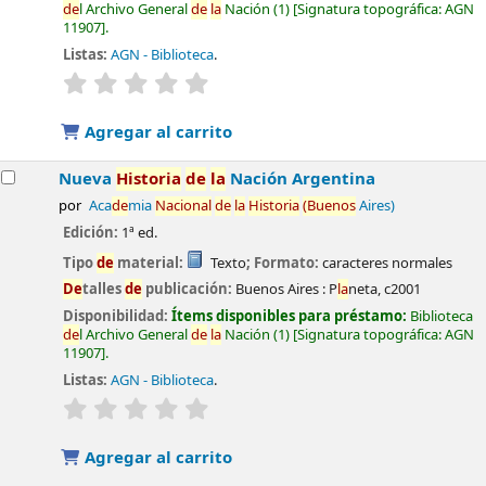
de
l Archivo General
de
la
Nación
(1)
Signatura topográfica:
AGN
11907
.
Listas:
AGN - Biblioteca
.
valoración
Valoración media: 0.0
de
5 estrel
la
s
Agregar al carrito
Nueva
Historia
de
la
Nación Argentina
por
Aca
de
mia
Nacional
de
la
Historia
(Buenos
Aires)
Edición:
1ª ed.
Tipo
de
material:
Texto
; Formato:
caracteres normales
De
talles
de
publicación:
Buenos Aires :
P
la
neta,
c2001
Disponibilidad:
Ítems disponibles para préstamo:
Biblioteca
de
l Archivo General
de
la
Nación
(1)
Signatura topográfica:
AGN
11907
.
Listas:
AGN - Biblioteca
.
valoración
Valoración media: 0.0
de
5 estrel
la
s
Agregar al carrito