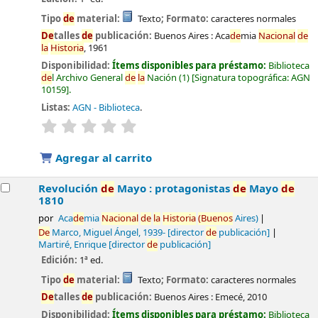
Tipo
de
material:
Texto
; Formato:
caracteres normales
De
talles
de
publicación:
Buenos Aires :
Aca
de
mia
Nacional
de
la
Historia
,
1961
Disponibilidad:
Ítems disponibles para préstamo:
Biblioteca
de
l Archivo General
de
la
Nación
(1)
Signatura topográfica:
AGN
10159
.
Listas:
AGN - Biblioteca
.
valoración
Valoración media: 0.0
de
5 estrel
la
s
Agregar al carrito
Revolución
de
Mayo : protagonistas
de
Mayo
de
1810
por
Aca
de
mia
Nacional
de
la
Historia
(Buenos
Aires)
De
Marco, Miguel Ángel
, 1939-
[director
de
publicación]
Martiré, Enrique
[director
de
publicación]
Edición:
1ª ed.
Tipo
de
material:
Texto
; Formato:
caracteres normales
De
talles
de
publicación:
Buenos Aires :
Emecé,
2010
Disponibilidad:
Ítems disponibles para préstamo:
Biblioteca