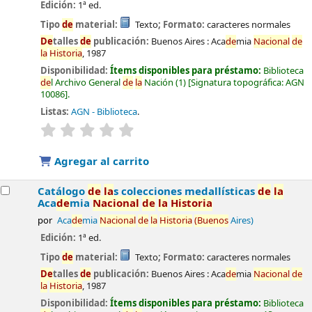
Edición:
1ª ed.
Tipo
de
material:
Texto
; Formato:
caracteres normales
De
talles
de
publicación:
Buenos Aires :
Aca
de
mia
Nacional
de
la
Historia
,
1987
Disponibilidad:
Ítems disponibles para préstamo:
Biblioteca
de
l Archivo General
de
la
Nación
(1)
Signatura topográfica:
AGN
10086
.
Listas:
AGN - Biblioteca
.
valoración
Valoración media: 0.0
de
5 estrel
la
s
Agregar al carrito
Catálogo
de
la
s colecciones medallísticas
de
la
Aca
de
mia
Nacional
de
la
Historia
por
Aca
de
mia
Nacional
de
la
Historia
(Buenos
Aires)
Edición:
1ª ed.
Tipo
de
material:
Texto
; Formato:
caracteres normales
De
talles
de
publicación:
Buenos Aires :
Aca
de
mia
Nacional
de
la
Historia
,
1987
Disponibilidad:
Ítems disponibles para préstamo:
Biblioteca