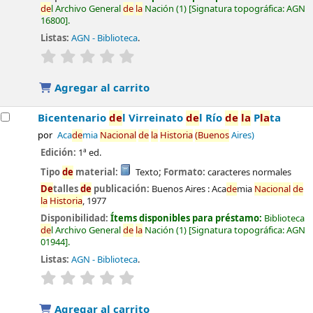
de
l Archivo General
de
la
Nación
(1)
Signatura topográfica:
AGN
16800
.
Listas:
AGN - Biblioteca
.
valoración
Valoración media: 0.0
de
5 estrel
la
s
Agregar al carrito
Bicentenario
de
l Virreinato
de
l Río
de
la
P
la
ta
por
Aca
de
mia
Nacional
de
la
Historia
(Buenos
Aires)
Edición:
1ª ed.
Tipo
de
material:
Texto
; Formato:
caracteres normales
De
talles
de
publicación:
Buenos Aires :
Aca
de
mia
Nacional
de
la
Historia
,
1977
Disponibilidad:
Ítems disponibles para préstamo:
Biblioteca
de
l Archivo General
de
la
Nación
(1)
Signatura topográfica:
AGN
01944
.
Listas:
AGN - Biblioteca
.
valoración
Valoración media: 0.0
de
5 estrel
la
s
Agregar al carrito