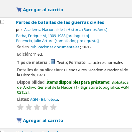
Agregar al carrito
Partes de batallas de las guerras civiles
por
Academia Nacional de la Historia (Buenos Aires)
Barba, Enrique M
, 1909-1988
[prologuista]
Benencia, Julio Arturo
[compilador, prologuista]
Series
Publicaciones documentales
; 10-12
Edición:
1ª ed.
Tipo de material:
Texto
; Formato:
caracteres normales
Detalles de publicación:
Buenos Aires :
Academia Nacional de
la Historia,
1973
Disponibilidad:
Ítems disponibles para préstamo:
Biblioteca
del Archivo General de la Nación
(1)
Signatura topográfica:
AGN
02152
.
Listas:
AGN - Biblioteca
.
valoración
Valoración media: 0.0 de 5 estrellas
Agregar al carrito