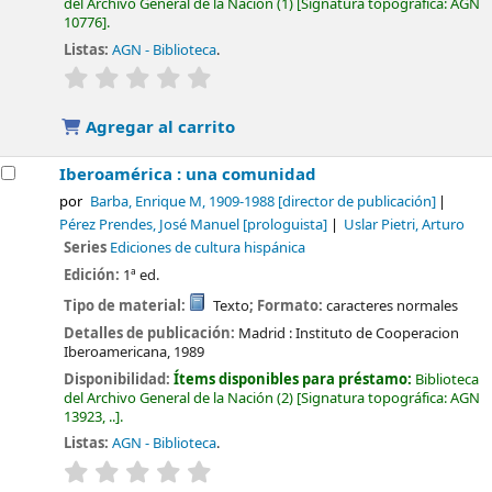
del Archivo General de la Nación
(1)
Signatura topográfica:
AGN
10776
.
Listas:
AGN - Biblioteca
.
valoración
Valoración media: 0.0 de 5 estrellas
Agregar al carrito
Iberoamérica : una comunidad
por
Barba, Enrique M
, 1909-1988
[director de publicación]
Pérez Prendes, José Manuel
[prologuista]
Uslar Pietri, Arturo
Series
Ediciones de cultura hispánica
Edición:
1ª ed.
Tipo de material:
Texto
; Formato:
caracteres normales
Detalles de publicación:
Madrid :
Instituto de Cooperacion
Iberoamericana,
1989
Disponibilidad:
Ítems disponibles para préstamo:
Biblioteca
del Archivo General de la Nación
(2)
Signatura topográfica:
AGN
13923, ..
.
Listas:
AGN - Biblioteca
.
valoración
Valoración media: 0.0 de 5 estrellas