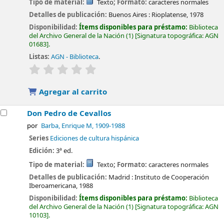
Tipo de material:
Texto
; Formato:
caracteres normales
Detalles de publicación:
Buenos Aires :
Rioplatense,
1978
Disponibilidad:
Ítems disponibles para préstamo:
Biblioteca
del Archivo General de la Nación
(1)
Signatura topográfica:
AGN
01683
.
Listas:
AGN - Biblioteca
.
valoración
Valoración media: 0.0 de 5 estrellas
Agregar al carrito
Don Pedro de Cevallos
por
Barba, Enrique M
, 1909-1988
Series
Ediciones de cultura hispánica
Edición:
3ª ed.
Tipo de material:
Texto
; Formato:
caracteres normales
Detalles de publicación:
Madrid :
Instituto de Cooperación
Iberoamericana,
1988
Disponibilidad:
Ítems disponibles para préstamo:
Biblioteca
del Archivo General de la Nación
(1)
Signatura topográfica:
AGN
10103
.