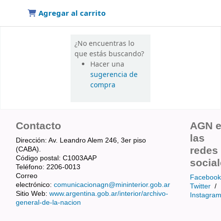
Agregar al carrito
¿No encuentras lo
que estás buscando?
Hacer una
sugerencia de
compra
Contacto
AGN 
las
Dirección: Av. Leandro Alem 246, 3er piso
redes
(CABA).
Código postal: C1003AAP
socia
Teléfono: 2206-0013
Correo
Facebook
electrónico:
comunicacionagn@mininterior.gob.ar
Twitter
/
Sitio Web:
www.argentina.gob.ar/interior/archivo-
Instagra
general-de-la-nacion