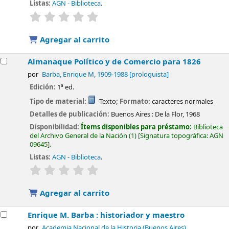
Listas:
AGN - Biblioteca
.
valoración
Valoración media: 0.0 de 5 estrellas
Agregar al carrito
Almanaque Político y de Comercio para 1826
por
Barba, Enrique M
, 1909-1988
[prologuista]
Edición:
1ª ed.
Tipo de material:
Texto
; Formato:
caracteres normales
Detalles de publicación:
Buenos Aires :
De la Flor,
1968
Disponibilidad:
Ítems disponibles para préstamo:
Biblioteca
del Archivo General de la Nación
(1)
Signatura topográfica:
AGN
09645
.
Listas:
AGN - Biblioteca
.
valoración
Valoración media: 0.0 de 5 estrellas
Agregar al carrito
Enrique M. Barba : historiador y maestro
por
Academia Nacional de la Historia (Buenos Aires)