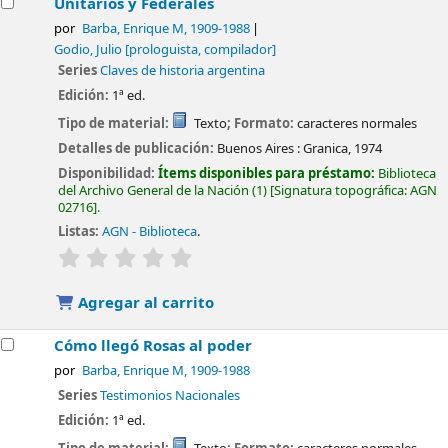
Unitarios y Federales
por
Barba, Enrique M
, 1909-1988
Godio, Julio
[prologuista, compilador]
Series
Claves de historia argentina
Edición:
1ª ed.
Tipo de material:
Texto
; Formato:
caracteres normales
Detalles de publicación:
Buenos Aires :
Granica,
1974
Disponibilidad:
Ítems disponibles para préstamo:
Biblioteca
del Archivo General de la Nación
(1)
Signatura topográfica:
AGN
02716
.
Listas:
AGN - Biblioteca
.
valoración
Valoración media: 0.0 de 5 estrellas
Agregar al carrito
Cómo llegó Rosas al poder
por
Barba, Enrique M
, 1909-1988
Series
Testimonios Nacionales
Edición:
1ª ed.