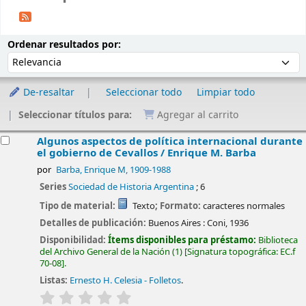
Ordenar
Ordenar por:
Ordenar resultados por:
De-resaltar
Seleccionar todo
Limpiar todo
Seleccionar títulos para:
Agregar al carrito
esultados
Algunos aspectos de política internacional durante
el gobierno de Cevallos /
Enrique M. Barba
por
Barba, Enrique M
, 1909-1988
Series
Sociedad de Historia Argentina
; 6
Tipo de material:
Texto
; Formato:
caracteres normales
Detalles de publicación:
Buenos Aires :
Coni,
1936
Disponibilidad:
Ítems disponibles para préstamo:
Biblioteca
del Archivo General de la Nación
(1)
Signatura topográfica:
EC.f
70-08
.
Listas:
Ernesto H. Celesia - Folletos
.
valoración
Valoración media: 0.0 de 5 estrellas