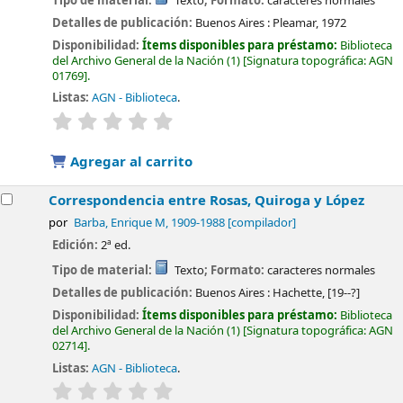
Tipo de material:
Texto
; Formato:
caracteres normales
Detalles de publicación:
Buenos Aires :
Pleamar,
1972
Disponibilidad:
Ítems disponibles para préstamo:
Biblioteca
del Archivo General de la Nación
(1)
Signatura topográfica:
AGN
01769
.
Listas:
AGN - Biblioteca
.
valoración
Valoración media: 0.0 de 5 estrellas
Agregar al carrito
Correspondencia entre Rosas, Quiroga y López
por
Barba, Enrique M
, 1909-1988
[compilador]
Edición:
2ª ed.
Tipo de material:
Texto
; Formato:
caracteres normales
Detalles de publicación:
Buenos Aires :
Hachette,
[19--?]
Disponibilidad:
Ítems disponibles para préstamo:
Biblioteca
del Archivo General de la Nación
(1)
Signatura topográfica:
AGN
02714
.
Listas:
AGN - Biblioteca
.
valoración
Valoración media: 0.0 de 5 estrellas