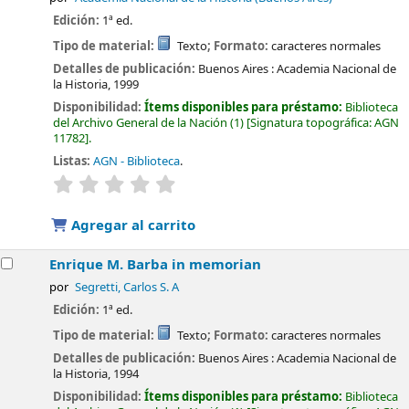
Edición:
1ª ed.
Tipo de material:
Texto
; Formato:
caracteres normales
Detalles de publicación:
Buenos Aires :
Academia Nacional de
la Historia,
1999
Disponibilidad:
Ítems disponibles para préstamo:
Biblioteca
del Archivo General de la Nación
(1)
Signatura topográfica:
AGN
11782
.
Listas:
AGN - Biblioteca
.
valoración
Valoración media: 0.0 de 5 estrellas
Agregar al carrito
Enrique M. Barba in memorian
por
Segretti, Carlos S. A
Edición:
1ª ed.
Tipo de material:
Texto
; Formato:
caracteres normales
Detalles de publicación:
Buenos Aires :
Academia Nacional de
la Historia,
1994
Disponibilidad:
Ítems disponibles para préstamo:
Biblioteca