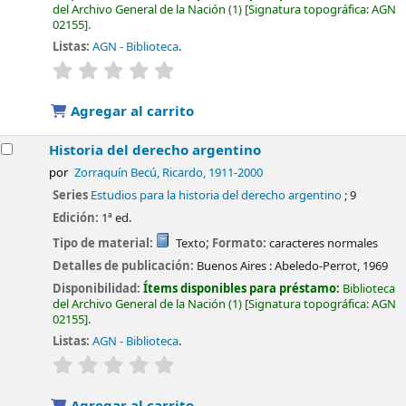
del Archivo General de la Nación
(1)
Signatura topográfica:
AGN
02155
.
Listas:
AGN - Biblioteca
.
valoración
Valoración media: 0.0 de 5 estrellas
Agregar al carrito
Historia del derecho argentino
por
Zorraquín Becú, Ricardo
, 1911-2000
Series
Estudios para la historia del derecho argentino
; 9
Edición:
1ª ed.
Tipo de material:
Texto
; Formato:
caracteres normales
Detalles de publicación:
Buenos Aires :
Abeledo-Perrot,
1969
Disponibilidad:
Ítems disponibles para préstamo:
Biblioteca
del Archivo General de la Nación
(1)
Signatura topográfica:
AGN
02155
.
Listas:
AGN - Biblioteca
.
valoración
Valoración media: 0.0 de 5 estrellas
Agregar al carrito