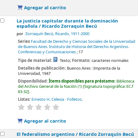
Agregar al carrito
La justicia capitular durante la dominación
española /
Ricardo Zorraquin Becú
por
Zorraquín Becú, Ricardo
, 1911-2000
Series
Facultad de Derecho y Ciencias Sociales de la Universidad
de Buenos Aires. Instituto de Historia del Derecho Argentino.
Conferencias y Comunicaciones
; 17
Tipo de material:
Texto
; Formato:
caracteres normales
Detalles de publicación:
Buenos Aires :
Imprenta de la
Universidad,
1947
Disponibilidad:
Ítems disponibles para préstamo:
Biblioteca
del Archivo General de la Nación
(1)
Signatura topográfica:
EC.f
83-32
.
Listas:
Ernesto H. Celesia - Folletos
.
valoración
Valoración media: 0.0 de 5 estrellas
Agregar al carrito
El federalismo argentino /
Ricardo Zorraquín Becú