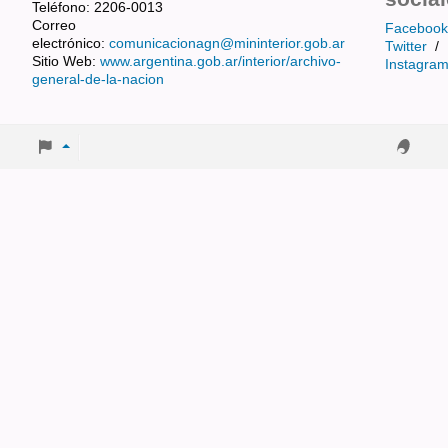
Teléfono: 2206-0013
Correo
Facebook
electrónico:
comunicacionagn@mininterior.gob.ar
Twitter
/
Sitio Web:
www.argentina.gob.ar/interior/archivo-
Instagra
general-de-la-nacion