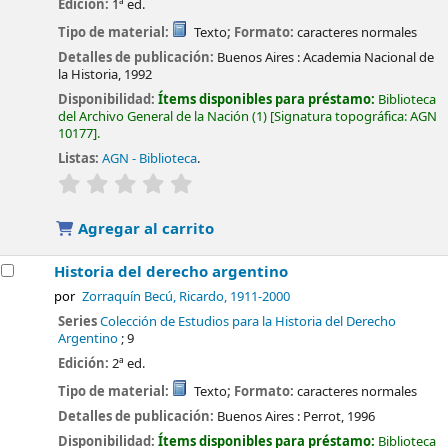
Edición:
1ª ed.
Tipo de material:
Texto
; Formato:
caracteres normales
Detalles de publicación:
Buenos Aires :
Academia Nacional de
la Historia,
1992
Disponibilidad:
Ítems disponibles para préstamo:
Biblioteca
del Archivo General de la Nación
(1)
Signatura topográfica:
AGN
10177
.
Listas:
AGN - Biblioteca
.
valoración
Valoración media: 0.0 de 5 estrellas
Agregar al carrito
Historia del derecho argentino
por
Zorraquín Becú, Ricardo
, 1911-2000
Series
Colección de Estudios para la Historia del Derecho
Argentino
; 9
Edición:
2ª ed.
Tipo de material:
Texto
; Formato:
caracteres normales
Detalles de publicación:
Buenos Aires :
Perrot,
1996
Disponibilidad:
Ítems disponibles para préstamo:
Biblioteca