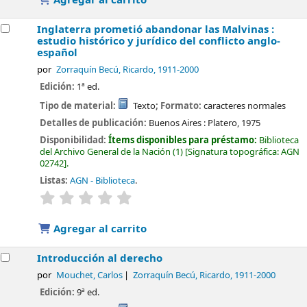
Inglaterra prometió abandonar las Malvinas :
estudio histórico y jurídico del conflicto anglo-
español
por
Zorraquín Becú, Ricardo
, 1911-2000
Edición:
1ª ed.
Tipo de material:
Texto
; Formato:
caracteres normales
Detalles de publicación:
Buenos Aires :
Platero,
1975
Disponibilidad:
Ítems disponibles para préstamo:
Biblioteca
del Archivo General de la Nación
(1)
Signatura topográfica:
AGN
02742
.
Listas:
AGN - Biblioteca
.
valoración
Valoración media: 0.0 de 5 estrellas
Agregar al carrito
Introducción al derecho
por
Mouchet, Carlos
Zorraquín Becú, Ricardo
, 1911-2000
Edición:
9ª ed.