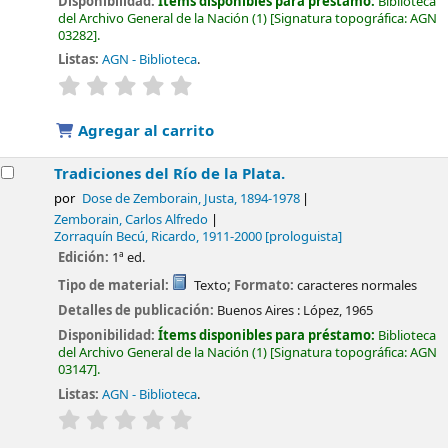
Disponibilidad:
Ítems disponibles para préstamo:
Biblioteca
del Archivo General de la Nación
(1)
Signatura topográfica:
AGN
03282
.
Listas:
AGN - Biblioteca
.
valoración
Valoración media: 0.0 de 5 estrellas
Agregar al carrito
Tradiciones del Río de la Plata.
por
Dose de Zemborain, Justa
, 1894-1978
Zemborain, Carlos Alfredo
Zorraquín Becú, Ricardo
, 1911-2000
[prologuista]
Edición:
1ª ed.
Tipo de material:
Texto
; Formato:
caracteres normales
Detalles de publicación:
Buenos Aires :
López,
1965
Disponibilidad:
Ítems disponibles para préstamo:
Biblioteca
del Archivo General de la Nación
(1)
Signatura topográfica:
AGN
03147
.
Listas:
AGN - Biblioteca
.
valoración
Valoración media: 0.0 de 5 estrellas