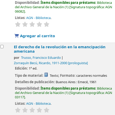
Disponibilidad:
Ítems disponibles para préstamo:
Biblioteca
del Archivo General de la Nación
(1)
Signatura topográfica:
AGN
06082
.
Listas:
AGN - Biblioteca
.
valoración
Valoración media: 0.0 de 5 estrellas
Agregar al carrito
El derecho de la revolución en la emancipación
americana
por
Trusso, Francisco Eduardo
Zorraquín Becú, Ricardo
, 1911-2000
[prologuista]
Edición:
1ª ed.
Tipo de material:
Texto
; Formato:
caracteres normales
Detalles de publicación:
Buenos Aires :
Emecé,
1961
Disponibilidad:
Ítems disponibles para préstamo:
Biblioteca
del Archivo General de la Nación
(1)
Signatura topográfica:
AGN
03117
.
Listas:
AGN - Biblioteca
.
valoración
Valoración media: 0.0 de 5 estrellas