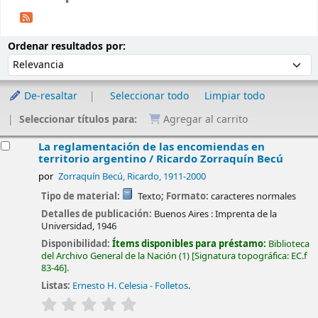
Ordenar
Ordenar por:
Ordenar resultados por:
De-resaltar
Seleccionar todo
Limpiar todo
Seleccionar títulos para:
Agregar al carrito
esultados
La reglamentación de las encomiendas en
territorio argentino /
Ricardo Zorraquín Becú
por
Zorraquín Becú, Ricardo
, 1911-2000
Tipo de material:
Texto
; Formato:
caracteres normales
Detalles de publicación:
Buenos Aires :
Imprenta de la
Universidad,
1946
Disponibilidad:
Ítems disponibles para préstamo:
Biblioteca
del Archivo General de la Nación
(1)
Signatura topográfica:
EC.f
83-46
.
Listas:
Ernesto H. Celesia - Folletos
.
valoración
Valoración media: 0.0 de 5 estrellas