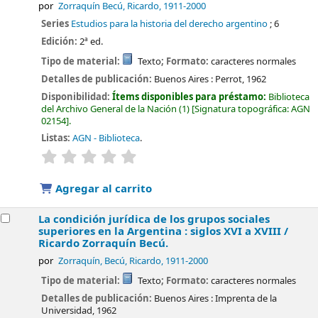
por
Zorraquín Becú, Ricardo
, 1911-2000
Series
Estudios para la historia del derecho argentino
; 6
Edición:
2ª ed.
Tipo de material:
Texto
; Formato:
caracteres normales
Detalles de publicación:
Buenos Aires :
Perrot,
1962
Disponibilidad:
Ítems disponibles para préstamo:
Biblioteca
del Archivo General de la Nación
(1)
Signatura topográfica:
AGN
02154
.
Listas:
AGN - Biblioteca
.
valoración
Valoración media: 0.0 de 5 estrellas
Agregar al carrito
La condición jurídica de los grupos sociales
superiores en la Argentina : siglos XVI a XVIII /
Ricardo Zorraquín Becú.
por
Zorraquín, Becú, Ricardo
, 1911-2000
Tipo de material:
Texto
; Formato:
caracteres normales
Detalles de publicación:
Buenos Aires :
Imprenta de la
Universidad,
1962