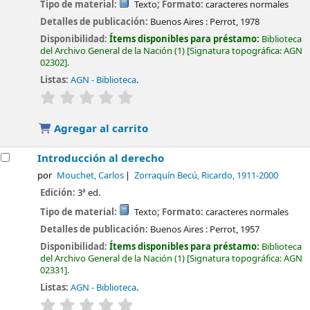
Tipo de material:
Texto
; Formato:
caracteres normales
Detalles de publicación:
Buenos Aires :
Perrot,
1978
Disponibilidad:
Ítems disponibles para préstamo:
Biblioteca
del Archivo General de la Nación
(1)
Signatura topográfica:
AGN
02302
.
Listas:
AGN - Biblioteca
.
valoración
Valoración media: 0.0 de 5 estrellas
Agregar al carrito
Introducción al derecho
por
Mouchet, Carlos
Zorraquín Becú, Ricardo
, 1911-2000
Edición:
3ª ed.
Tipo de material:
Texto
; Formato:
caracteres normales
Detalles de publicación:
Buenos Aires :
Perrot,
1957
Disponibilidad:
Ítems disponibles para préstamo:
Biblioteca
del Archivo General de la Nación
(1)
Signatura topográfica:
AGN
02331
.
Listas:
AGN - Biblioteca
.
valoración
Valoración media: 0.0 de 5 estrellas