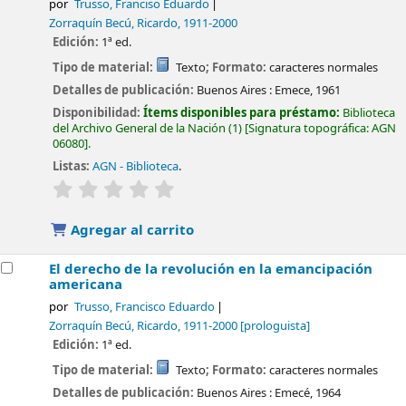
por
Trusso, Franciso Eduardo
Zorraquín Becú, Ricardo
, 1911-2000
Edición:
1ª ed.
Tipo de material:
Texto
; Formato:
caracteres normales
Detalles de publicación:
Buenos Aires :
Emece,
1961
Disponibilidad:
Ítems disponibles para préstamo:
Biblioteca
del Archivo General de la Nación
(1)
Signatura topográfica:
AGN
06080
.
Listas:
AGN - Biblioteca
.
valoración
Valoración media: 0.0 de 5 estrellas
Agregar al carrito
El derecho de la revolución en la emancipación
americana
por
Trusso, Francisco Eduardo
Zorraquín Becú, Ricardo
, 1911-2000
[prologuista]
Edición:
1ª ed.
Tipo de material:
Texto
; Formato:
caracteres normales
Detalles de publicación:
Buenos Aires :
Emecé,
1964