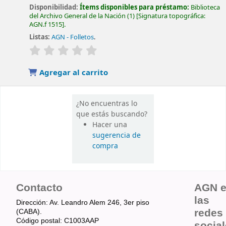
Disponibilidad:
Ítems disponibles para préstamo:
Biblioteca
del Archivo General de la Nación
(1)
Signatura topográfica:
AGN.f 1515
.
Listas:
AGN - Folletos
.
valoración
Valoración media: 0.0 de 5 estrellas
Agregar al carrito
¿No encuentras lo
que estás buscando?
Hacer una
sugerencia de
compra
Contacto
AGN 
las
Dirección: Av. Leandro Alem 246, 3er piso
redes
(CABA).
Código postal: C1003AAP
socia