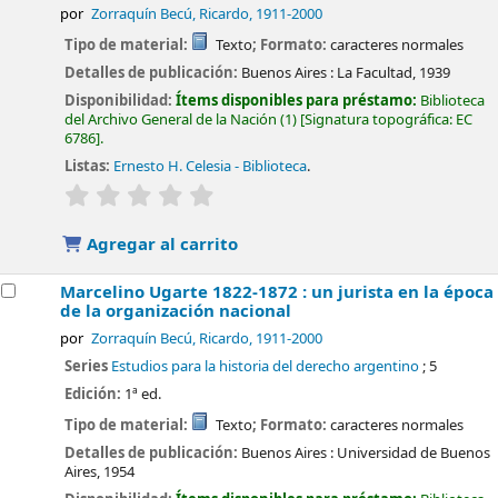
por
Zorraquín Becú, Ricardo
, 1911-2000
Tipo de material:
Texto
; Formato:
caracteres normales
Detalles de publicación:
Buenos Aires :
La Facultad,
1939
Disponibilidad:
Ítems disponibles para préstamo:
Biblioteca
del Archivo General de la Nación
(1)
Signatura topográfica:
EC
6786
.
Listas:
Ernesto H. Celesia - Biblioteca
.
valoración
Valoración media: 0.0 de 5 estrellas
Agregar al carrito
Marcelino Ugarte 1822-1872 : un jurista en la época
de la organización nacional
por
Zorraquín Becú, Ricardo
, 1911-2000
Series
Estudios para la historia del derecho argentino
; 5
Edición:
1ª ed.
Tipo de material:
Texto
; Formato:
caracteres normales
Detalles de publicación:
Buenos Aires :
Universidad de Buenos
Aires,
1954