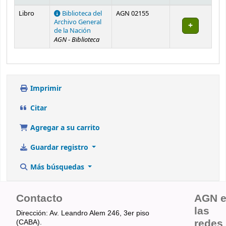
Existencias
Libro
Biblioteca del
AGN 02155
Archivo General
de la Nación
AGN - Biblioteca
Imprimir
Citar
Agregar a su carrito
Guardar registro
Más búsquedas
Contacto
AGN 
las
Dirección: Av. Leandro Alem 246, 3er piso
redes
(CABA).