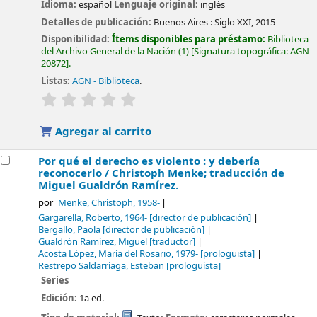
Idioma:
español
Lenguaje original:
inglés
Detalles de publicación:
Buenos Aires :
Siglo XXI,
2015
Disponibilidad:
Ítems disponibles para préstamo:
Biblioteca
del Archivo General de la Nación
(1)
Signatura topográfica:
AGN
20872
.
Listas:
AGN - Biblioteca
.
valoración
Valoración media: 0.0 de 5 estrellas
Agregar al carrito
Por qué el derecho es violento : y debería
reconocerlo /
Christoph Menke; traducción de
Miguel Gualdrón Ramírez.
por
Menke, Christoph
, 1958-
Gargarella, Roberto
, 1964-
[director de publicación]
Bergallo, Paola
[director de publicación]
Gualdrón Ramírez, Miguel
[traductor]
Acosta López, María del Rosario
, 1979-
[prologuista]
Restrepo Saldarriaga, Esteban
[prologuista]
Series
Edición:
1a ed.