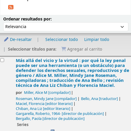
Ordenar
Ordenar por:
Ordenar resultados por:
De-resaltar
Seleccionar todo
Limpiar todo
Seleccionar títulos para:
Agregar al carrito
esultados
Más allá del vicio y la virtud : por qué la ley penal
puede ser una herramienta (o un obstáculo) para
defender los derechos sexuales, reproductivos y de
género /
Alice M. Miller, Mindy Jane Roseman,
compiladoras ; traducción de Ana Bello ; revisión
técnica de Ana Liz Chiban y Florencia Maciel.
por
Miller, Alice M
[compilador]
Roseman, Mindy Jane
[compilador]
Bello, Ana
[traductor]
Maciel, Florencia
[editor literario]
Chiban, Ana Liz
[editor literario]
Gargarella, Roberto
, 1964-
[director de publicación]
Bergallo, Paola
[director de publicación]
Series