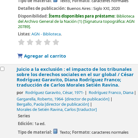
Tipo de material:
Texto
; Formato:
caracteres normales
Detalles de publicación:
Buenos Aires :
Siglo XXI,
2020
Disponibilidad:
Ítems disponibles para préstamo:
Biblioteca
del Archivo General de la Nación
(1)
Signatura topográfica:
AGN
20789
.
Listas:
AGN - Biblioteca
.
valoración
Valoración media: 0.0 de 5 estrellas
Agregar al carrito
Juicio a la exclusión : el impacto de los tribunales
sobre los derechos sociales en el sur global /
César
Rodríguez Garavito, Diana Rodríguez Franco;
traducción de Carlos Morales Setién Ravina.
por
Rodríguez Garavito, César
, 1971-
Rodríguez Franco, Diana
Gargarella, Roberto
, 1964-
[director de publicación]
Bergallo, Paola
[director de publicación]
Morales de Setién Ravina, Carlos
[traductor]
Series
Edición:
1a ed.
Tipo de material:
Texto
; Formato:
caracteres normales