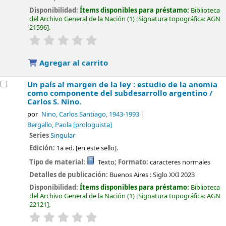
Disponibilidad:
Ítems disponibles para préstamo:
Biblioteca
del Archivo General de la Nación
(1)
Signatura topográfica:
AGN
21596
.
valoración
Valoración media: 0.0 de 5 estrellas
Agregar al carrito
Un país al margen de la ley : estudio de la anomia
como componente del subdesarrollo argentino /
Carlos S. Nino.
por
Nino, Carlos Santiago
, 1943-1993
Bergallo, Paola
[prologuista]
Series
Singular
Edición:
1a ed. [en este sello].
Tipo de material:
Texto
; Formato:
caracteres normales
Detalles de publicación:
Buenos Aires :
Siglo XXI
2023
Disponibilidad:
Ítems disponibles para préstamo:
Biblioteca
del Archivo General de la Nación
(1)
Signatura topográfica:
AGN
22121
.
valoración
Valoración media: 0.0 de 5 estrellas