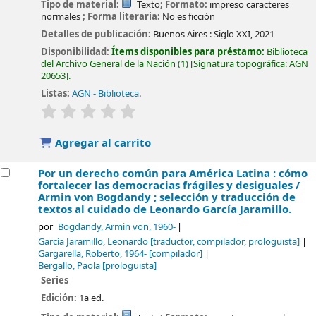
Tipo de material:
Texto
; Formato:
impreso caracteres
normales
; Forma literaria:
No es ficción
Detalles de publicación:
Buenos Aires :
Siglo XXI,
2021
Disponibilidad:
Ítems disponibles para préstamo:
Biblioteca
del Archivo General de la Nación
(1)
Signatura topográfica:
AGN
20653
.
Listas:
AGN - Biblioteca
.
valoración
Valoración media: 0.0 de 5 estrellas
Agregar al carrito
Por un derecho común para América Latina : cómo
fortalecer las democracias frágiles y desiguales /
Armin von Bogdandy ; selección y traducción de
textos al cuidado de Leonardo García Jaramillo.
por
Bogdandy, Armin von
, 1960-
García Jaramillo, Leonardo
[traductor, compilador, prologuista]
Gargarella, Roberto
, 1964-
[compilador]
Bergallo, Paola
[prologuista]
Series
Edición:
1a ed.