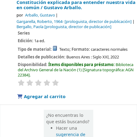
Constitución explicada para entender nuestra vida
en común /
Gustavo Arballo.
por
Arballo, Gustavo
Gargarella, Roberto
, 1964-
[prologuista, director de publicación]
Bergallo, Paola
[prologuista, director de publicación]
Series
Edición:
1a ed.
Tipo de material:
Texto
; Formato:
caracteres normales
Detalles de publicación:
Buenos Aires :
Siglo XXI,
2022
Disponibilidad:
Ítems disponibles para préstamo:
Biblioteca
del Archivo General de la Nación
(1)
Signatura topográfica:
AGN
22384
.
valoración
Valoración media: 0.0 de 5 estrellas
Agregar al carrito
¿No encuentras lo
que estás buscando?
Hacer una
sugerencia de