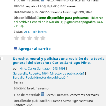
Tipo de material:
Texto
; Formato:
caracteres normales
Idioma:
español
Lenguaje original:
alemán
Detalles de publicación:
Buenos Aires :
Siglo XXI,
2020
Disponibilidad:
Ítems disponibles para préstamo:
Biblioteca
del Archivo General de la Nación
(1)
Signatura topográfica:
AGN
21133
.
Listas:
AGN - Biblioteca
.
valoración
Valoración media: 0.0 de 5 estrellas
Agregar al carrito
Derecho, moral y política : una revisión de la teoría
general del derecho /
Carlos Santiago Nino.
por
Nino, Carlos Santiago
, 1943-1993
Gargarella, Roberto
, 1964-
[director de publicación]
Bergallo, Paola
[director de publicación]
Series
Edición:
1a ed.; 1a reimpr.
Tipo de material:
Texto
; Formato:
caracteres normales
Detalles de publicación:
Buenos Aires :
Siglo Veintiuno
Editores,
2020