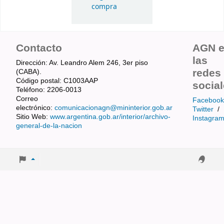
compra
Contacto
AGN 
las
Dirección: Av. Leandro Alem 246, 3er piso
redes
(CABA).
Código postal: C1003AAP
socia
Teléfono: 2206-0013
Correo
Facebook
electrónico:
comunicacionagn@mininterior.gob.ar
Twitter
/
Sitio Web:
www.argentina.gob.ar/interior/archivo-
Instagra
general-de-la-nacion