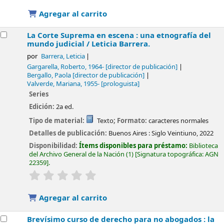
Agregar al carrito
La Corte Suprema en escena : una etnografía del
mundo judicial /
Leticia Barrera.
por
Barrera, Leticia
Gargarella, Roberto
, 1964-
[director de publicación]
Bergallo, Paola
[director de publicación]
Valverde, Mariana
, 1955-
[prologuista]
Series
Edición:
2a ed.
Tipo de material:
Texto
; Formato:
caracteres normales
Detalles de publicación:
Buenos Aires :
Siglo Veintiuno,
2022
Disponibilidad:
Ítems disponibles para préstamo:
Biblioteca
del Archivo General de la Nación
(1)
Signatura topográfica:
AGN
22359
.
valoración
Valoración media: 0.0 de 5 estrellas
Agregar al carrito
Brevísimo curso de derecho para no abogados : la