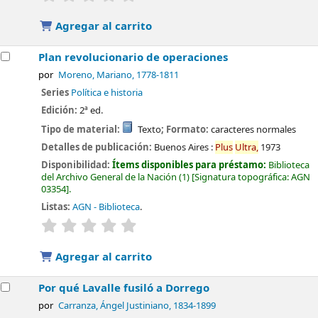
Agregar al carrito
Plan revolucionario de operaciones
por
Moreno, Mariano
, 1778-1811
Series
Política e historia
Edición:
2ª ed.
Tipo de material:
Texto
; Formato:
caracteres normales
Detalles de publicación:
Buenos Aires :
Plus
Ultra,
1973
Disponibilidad:
Ítems disponibles para préstamo:
Biblioteca
del Archivo General de la Nación
(1)
Signatura topográfica:
AGN
03354
.
Listas:
AGN - Biblioteca
.
valoración
Valoración media: 0.0 de 5 estrellas
Agregar al carrito
Por qué Lavalle fusiló a Dorrego
por
Carranza, Ángel Justiniano
, 1834-1899