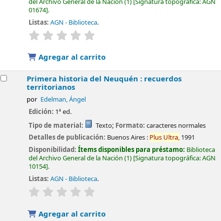
del Archivo General de la Nación
(1)
Signatura topográfica:
AGN
01674
.
Listas:
AGN - Biblioteca
.
valoración
Valoración media: 0.0 de 5 estrellas
Agregar al carrito
Primera historia del Neuquén : recuerdos
territorianos
por
Edelman, Ángel
Edición:
1ª ed.
Tipo de material:
Texto
; Formato:
caracteres normales
Detalles de publicación:
Buenos Aires :
Plus
Ultra,
1991
Disponibilidad:
Ítems disponibles para préstamo:
Biblioteca
del Archivo General de la Nación
(1)
Signatura topográfica:
AGN
10154
.
Listas:
AGN - Biblioteca
.
valoración
Valoración media: 0.0 de 5 estrellas
Agregar al carrito