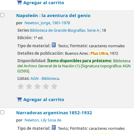
Agregar al carrito
Napoleón : la aventura del genio
por
Newton, Jorge
, 1901-1978
Series
Biblioteca de Grande Biografías. Serie A
; 18
Edición:
1ª ed.
Tipo de material:
Texto
; Formato:
caracteres normales
Detalles de publicación:
Buenos Aires :
Plus
Ultra,
1972
Disponibilidad:
Ítems disponibles para préstamo:
Biblioteca
del Archivo General de la Nación
(1)
Signatura topográfica:
AGN
02593
.
Listas:
AGN - Biblioteca
.
valoración
Valoración media: 0.0 de 5 estrellas
Agregar al carrito
Narradoras argentinas 1852-1932
por
Newton, Lily Sosa de
Tipo de material:
Texto
; Formato:
caracteres normales