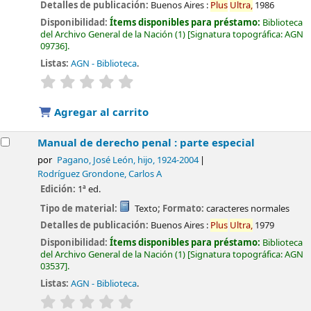
Detalles de publicación:
Buenos Aires :
Plus
Ultra,
1986
Disponibilidad:
Ítems disponibles para préstamo:
Biblioteca
del Archivo General de la Nación
(1)
Signatura topográfica:
AGN
09736
.
Listas:
AGN - Biblioteca
.
valoración
Valoración media: 0.0 de 5 estrellas
Agregar al carrito
Manual de derecho penal : parte especial
por
Pagano, José León, hijo
, 1924-2004
Rodríguez Grondone, Carlos A
Edición:
1ª ed.
Tipo de material:
Texto
; Formato:
caracteres normales
Detalles de publicación:
Buenos Aires :
Plus
Ultra,
1979
Disponibilidad:
Ítems disponibles para préstamo:
Biblioteca
del Archivo General de la Nación
(1)
Signatura topográfica:
AGN
03537
.
Listas:
AGN - Biblioteca
.
valoración
Valoración media: 0.0 de 5 estrellas