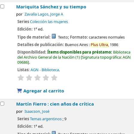
Mariquita Sánchez y su tiempo
por
Zavalía Lagos, Jorge A
Series
Colección las mujeres
Edición:
1ª ed.
Tipo de material:
Texto
; Formato:
caracteres normales
Detalles de publicación:
Buenos Aires :
Plus
Ultra,
1986
Disponibilidad:
Ítems disponibles para préstamo:
Biblioteca
del Archivo General de la Nación
(1)
Signatura topográfica:
AGN
09686
.
Listas:
AGN - Biblioteca
.
valoración
Valoración media: 0.0 de 5 estrellas
Agregar al carrito
Martín Fierro : cien años de crítica
por
Isaacson, José
Series
Temas argentinos
; 9
Edición:
1ª ed.