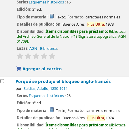
Series
Esquemas históricos
; 16
Edición:
3ª ed.
Tipo de material:
Texto
; Formato:
caracteres normales
Detalles de publicación:
Buenos Aires :
Plus
Ultra,
1973
Disponibilidad:
Ítems disponibles para préstamo:
Biblioteca
del Archivo General de la Nación
(1)
Signatura topográfica:
AGN
01709
.
Listas:
AGN - Biblioteca
.
valoración
Valoración media: 0.0 de 5 estrellas
Agregar al carrito
Porqué se produjo el bloqueo anglo-francés
por
Saldías, Adolfo
, 1850-1914
Series
Esquemas históricos
; 26
Edición:
1ª ed.
Tipo de material:
Texto
; Formato:
caracteres normales
Detalles de publicación:
Buenos Aires :
Plus
Ultra,
1974
Disponibilidad:
Ítems disponibles para préstamo:
Biblioteca