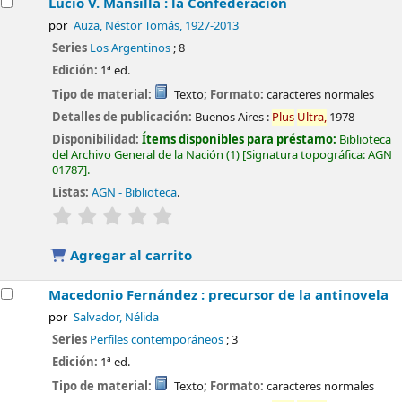
Lucio V. Mansilla : la Confederación
por
Auza, Néstor Tomás
, 1927-2013
Series
Los Argentinos
; 8
Edición:
1ª ed.
Tipo de material:
Texto
; Formato:
caracteres normales
Detalles de publicación:
Buenos Aires :
Plus
Ultra,
1978
Disponibilidad:
Ítems disponibles para préstamo:
Biblioteca
del Archivo General de la Nación
(1)
Signatura topográfica:
AGN
01787
.
Listas:
AGN - Biblioteca
.
valoración
Valoración media: 0.0 de 5 estrellas
Agregar al carrito
Macedonio Fernández : precursor de la antinovela
por
Salvador, Nélida
Series
Perfiles contemporáneos
; 3
Edición:
1ª ed.
Tipo de material:
Texto
; Formato:
caracteres normales