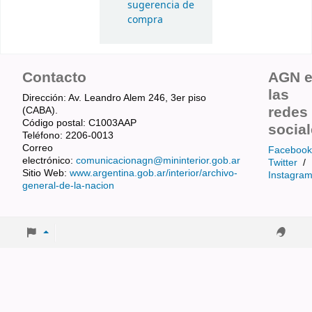
sugerencia de
compra
Contacto
AGN 
las
Dirección: Av. Leandro Alem 246, 3er piso
redes
(CABA).
Código postal: C1003AAP
socia
Teléfono: 2206-0013
Correo
Facebook
electrónico:
comunicacionagn@mininterior.gob.ar
Twitter
/
Sitio Web:
www.argentina.gob.ar/interior/archivo-
Instagra
general-de-la-nacion