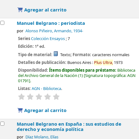
Agregar al carrito
Manuel Belgrano : periodista
por
Alonso Piñeiro, Armando
, 1934-
Series
Colección Ensayos
; 7
Edición:
1ª ed.
Tipo de material:
Texto
; Formato:
caracteres normales
Detalles de publicación:
Buenos Aires :
Plus
Ultra,
1973
Disponibilidad:
Ítems disponibles para préstamo:
Biblioteca
del Archivo General de la Nación
(1)
Signatura topográfica:
AGN
01791
.
Listas:
AGN - Biblioteca
.
valoración
Valoración media: 0.0 de 5 estrellas
Agregar al carrito
Manuel Belgrano en España : sus estudios de
derecho y economía política
por
Díaz Molano, Elías