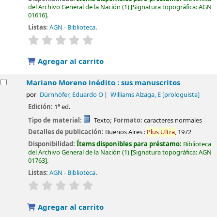
del Archivo General de la Nación
(1)
Signatura topográfica:
AGN
01616
.
Listas:
AGN - Biblioteca
.
valoración
Valoración media: 0.0 de 5 estrellas
Agregar al carrito
Mariano Moreno inédito : sus manuscritos
por
Dürnhöfer, Eduardo O
Williams Alzaga, E
[prologuista]
Edición:
1ª ed.
Tipo de material:
Texto
; Formato:
caracteres normales
Detalles de publicación:
Buenos Aires :
Plus
Ultra,
1972
Disponibilidad:
Ítems disponibles para préstamo:
Biblioteca
del Archivo General de la Nación
(1)
Signatura topográfica:
AGN
01763
.
Listas:
AGN - Biblioteca
.
valoración
Valoración media: 0.0 de 5 estrellas
Agregar al carrito