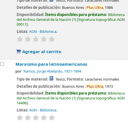
Tipo de material:
Texto
; Formato:
caracteres normales
Detalles de publicación:
Buenos Aires :
Plus
Ultra,
1986
Disponibilidad:
Ítems disponibles para préstamo:
Biblioteca
del Archivo General de la Nación
(1)
Signatura topográfica:
AGN
09511
.
Listas:
AGN - Biblioteca
.
valoración
Valoración media: 0.0 de 5 estrellas
Agregar al carrito
Marxismo para latinoamericanos
por
Ramos, Jorge Abelardo
, 1921-1994
Tipo de material:
Texto
; Formato:
caracteres normales
Detalles de publicación:
Buenos Aires :
Plus
Ultra,
1973
Disponibilidad:
Ítems disponibles para préstamo:
Biblioteca
del Archivo General de la Nación
(1)
Signatura topográfica:
AGN
14496
.
Listas:
AGN - Biblioteca
.
valoración
Valoración media: 0.0 de 5 estrellas