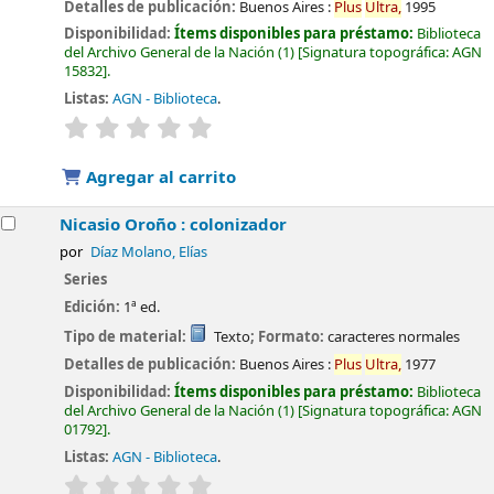
Detalles de publicación:
Buenos Aires :
Plus
Ultra,
1995
Disponibilidad:
Ítems disponibles para préstamo:
Biblioteca
del Archivo General de la Nación
(1)
Signatura topográfica:
AGN
15832
.
Listas:
AGN - Biblioteca
.
valoración
Valoración media: 0.0 de 5 estrellas
Agregar al carrito
Nicasio Oroño : colonizador
por
Díaz Molano, Elías
Series
Edición:
1ª ed.
Tipo de material:
Texto
; Formato:
caracteres normales
Detalles de publicación:
Buenos Aires :
Plus
Ultra,
1977
Disponibilidad:
Ítems disponibles para préstamo:
Biblioteca
del Archivo General de la Nación
(1)
Signatura topográfica:
AGN
01792
.
Listas:
AGN - Biblioteca
.
valoración
Valoración media: 0.0 de 5 estrellas