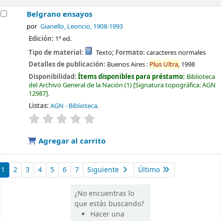
Belgrano ensayos
por
Gianello, Leoncio
, 1908-1993
Edición:
1ª ed.
Tipo de material:
Texto
; Formato:
caracteres normales
Detalles de publicación:
Buenos Aires :
Plus
Ultra,
1998
Disponibilidad:
Ítems disponibles para préstamo:
Biblioteca
del Archivo General de la Nación
(1)
Signatura topográfica:
AGN
12987
.
Listas:
AGN - Biblioteca
.
valoración
Valoración media: 0.0 de 5 estrellas
Agregar al carrito
1
2
3
4
5
6
7
Siguiente
Último
¿No encuentras lo
que estás buscando?
Hacer una