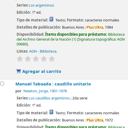
Series
Los argentinos
Edición:
1ª ed.
Tipo de material:
Texto
; Formato:
caracteres normales
Detalles de publicación:
Buenos Aires :
Plus
Ultra,
1984
Disponibilidad:
Ítems disponibles para préstamo:
Biblioteca
del Archivo General de la Nación
(1)
Signatura topográfica:
AGN
09680
.
Listas:
AGN - Biblioteca
.
valoración
Valoración media: 0.0 de 5 estrellas
Agregar al carrito
Manuel Taboada : caudillo unitario
por
Newton, Jorge
, 1901-1978
Series
Los caudillos argentinos
; 2da serie
Edición:
1ª ed.
Tipo de material:
Texto
; Formato:
caracteres normales
Detalles de publicación:
Buenos Aires :
Plus
Ultra,
1972
Disponibilidad:
Ítems disponibles para préstamo:
Biblioteca