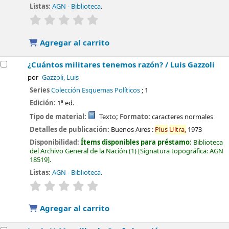
Listas:
AGN - Biblioteca
.
valoración
Valoración media: 0.0 de 5 estrellas
Agregar al carrito
¿Cuántos militares tenemos razón? /
Luis Gazzoli
por
Gazzoli, Luis
Series
Colección Esquemas Políticos
; 1
Edición:
1ª ed.
Tipo de material:
Texto
; Formato:
caracteres normales
Detalles de publicación:
Buenos Aires :
Plus
Ultra,
1973
Disponibilidad:
Ítems disponibles para préstamo:
Biblioteca
del Archivo General de la Nación
(1)
Signatura topográfica:
AGN
18519
.
Listas:
AGN - Biblioteca
.
valoración
Valoración media: 0.0 de 5 estrellas
Agregar al carrito