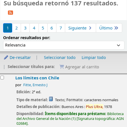
Su búsqueda retornó 137 resultados.
Ordenar
1
2
3
4
5
6
7
Siguiente
Último
Ordenar por:
Ordenar resultados por:
De-resaltar
Seleccionar todo
Limpiar todo
Seleccionar títulos para:
Agregar al carrito
esultados
Los límites con Chile
por
Fitte, Ernesto J
Edición:
2ª ed.
Tipo de material:
Texto
; Formato:
caracteres normales
Detalles de publicación:
Buenos Aires :
Plus
Ultra,
1978
Disponibilidad:
Ítems disponibles para préstamo:
Biblioteca
del Archivo General de la Nación
(1)
Signatura topográfica:
AGN
02684
.