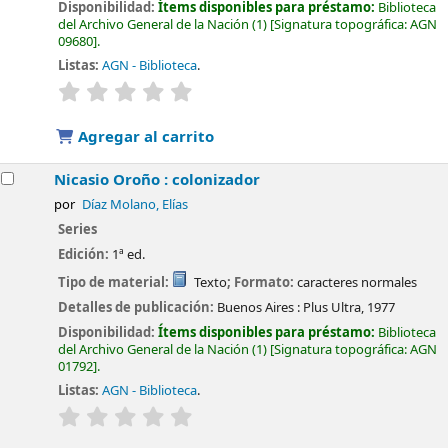
Disponibilidad:
Ítems disponibles para préstamo:
Biblioteca
del Archivo General de la Nación
(1)
Signatura topográfica:
AGN
09680
.
Listas:
AGN - Biblioteca
.
valoración
Valoración media: 0.0 de 5 estrellas
Agregar al carrito
Nicasio Oroño : colonizador
por
Díaz Molano, Elías
Series
Edición:
1ª ed.
Tipo de material:
Texto
; Formato:
caracteres normales
Detalles de publicación:
Buenos Aires :
Plus Ultra,
1977
Disponibilidad:
Ítems disponibles para préstamo:
Biblioteca
del Archivo General de la Nación
(1)
Signatura topográfica:
AGN
01792
.
Listas:
AGN - Biblioteca
.
valoración
Valoración media: 0.0 de 5 estrellas