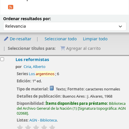
Ordenar
Ordenar por:
Ordenar resultados por:
De-resaltar
Seleccionar todo
Limpiar todo
Seleccionar títulos para:
Agregar al carrito
esultados
Los reformistas
por
Ciria, Alberto
Series
Los
argentinos
; 6
Edición:
1ª ed.
Tipo de material:
Texto
; Formato:
caracteres normales
Detalles de publicación:
Buenos Aires :
J. Alvares,
1968
Disponibilidad:
Ítems disponibles para préstamo:
Biblioteca
del Archivo General de la Nación
(1)
Signatura topográfica:
AGN
02068
.
Listas:
AGN - Biblioteca
.
valoración
Valoración media: 0.0 de 5 estrellas