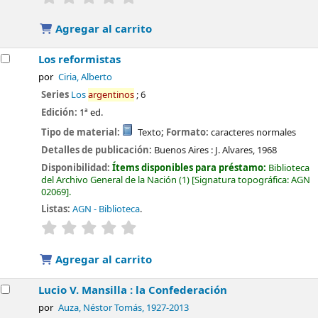
Agregar al carrito
Los reformistas
por
Ciria, Alberto
Series
Los
argentinos
; 6
Edición:
1ª ed.
Tipo de material:
Texto
; Formato:
caracteres normales
Detalles de publicación:
Buenos Aires :
J. Alvares,
1968
Disponibilidad:
Ítems disponibles para préstamo:
Biblioteca
del Archivo General de la Nación
(1)
Signatura topográfica:
AGN
02069
.
Listas:
AGN - Biblioteca
.
valoración
Valoración media: 0.0 de 5 estrellas
Agregar al carrito
Lucio V. Mansilla : la Confederación
por
Auza, Néstor Tomás
, 1927-2013