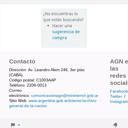
¿No encuentras lo
que estás buscando?
Hacer una
sugerencia de
compra
Contacto
AGN 
las
Dirección: Av. Leandro Alem 246, 3er piso
redes
(CABA).
Código postal: C1003AAP
socia
Teléfono: 2206-0013
Correo
Facebook
electrónico:
comunicacionagn@mininterior.gob.ar
Twitter
/
Sitio Web:
www.argentina.gob.ar/interior/archivo-
Instagra
general-de-la-nacion