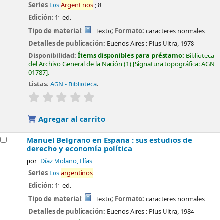
Series
Los
Argentinos
; 8
Edición:
1ª ed.
Tipo de material:
Texto
; Formato:
caracteres normales
Detalles de publicación:
Buenos Aires :
Plus Ultra,
1978
Disponibilidad:
Ítems disponibles para préstamo:
Biblioteca
del Archivo General de la Nación
(1)
Signatura topográfica:
AGN
01787
.
Listas:
AGN - Biblioteca
.
valoración
Valoración media: 0.0 de 5 estrellas
Agregar al carrito
Manuel Belgrano en España : sus estudios de
derecho y economía política
por
Díaz Molano, Elías
Series
Los
argentinos
Edición:
1ª ed.
Tipo de material:
Texto
; Formato:
caracteres normales
Detalles de publicación:
Buenos Aires :
Plus Ultra,
1984