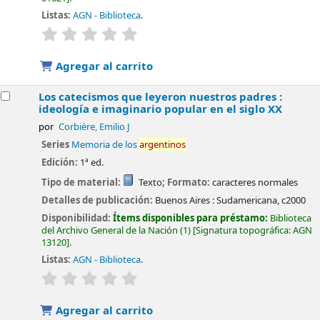
Listas:
AGN - Biblioteca
.
valoración
Valoración media: 0.0 de 5 estrellas
Agregar al carrito
Los catecismos que leyeron nuestros padres :
ideología e imaginario popular en el siglo XX
por
Corbière, Emilio J
Series
Memoria de los
argentinos
Edición:
1ª ed.
Tipo de material:
Texto
; Formato:
caracteres normales
Detalles de publicación:
Buenos Aires :
Sudamericana,
c2000
Disponibilidad:
Ítems disponibles para préstamo:
Biblioteca
del Archivo General de la Nación
(1)
Signatura topográfica:
AGN
13120
.
Listas:
AGN - Biblioteca
.
valoración
Valoración media: 0.0 de 5 estrellas
Agregar al carrito