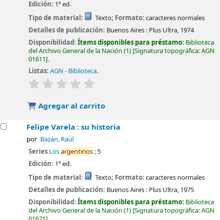
Edición:
1ª ed.
Tipo de material:
Texto
; Formato:
caracteres normales
Detalles de publicación:
Buenos Aires :
Plus Ultra,
1974
Disponibilidad:
Ítems disponibles para préstamo:
Biblioteca
del Archivo General de la Nación
(1)
Signatura topográfica:
AGN
01611
.
Listas:
AGN - Biblioteca
.
valoración
Valoración media: 0.0 de 5 estrellas
Agregar al carrito
Felipe Varela : su historia
por
Bazán, Raúl
Series
Los
argentinos
; 5
Edición:
1ª ed.
Tipo de material:
Texto
; Formato:
caracteres normales
Detalles de publicación:
Buenos Aires :
Plus Ultra,
1975
Disponibilidad:
Ítems disponibles para préstamo:
Biblioteca
del Archivo General de la Nación
(1)
Signatura topográfica:
AGN
01621
.