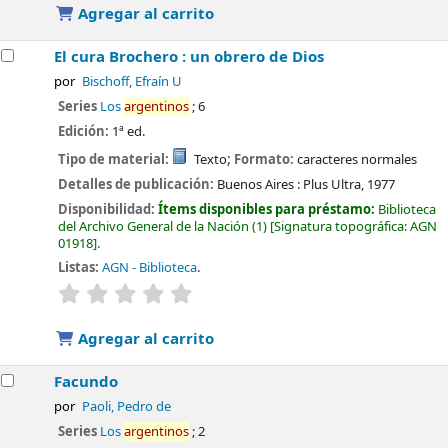
Agregar al carrito
El cura Brochero : un obrero de Dios
por
Bischoff, Efraín U
Series
Los
argentinos
; 6
Edición:
1ª ed.
Tipo de material:
Texto
; Formato:
caracteres normales
Detalles de publicación:
Buenos Aires :
Plus Ultra,
1977
Disponibilidad:
Ítems disponibles para préstamo:
Biblioteca
del Archivo General de la Nación
(1)
Signatura topográfica:
AGN
01918
.
Listas:
AGN - Biblioteca
.
valoración
Valoración media: 0.0 de 5 estrellas
Agregar al carrito
Facundo
por
Paoli, Pedro de
Series
Los
argentinos
; 2