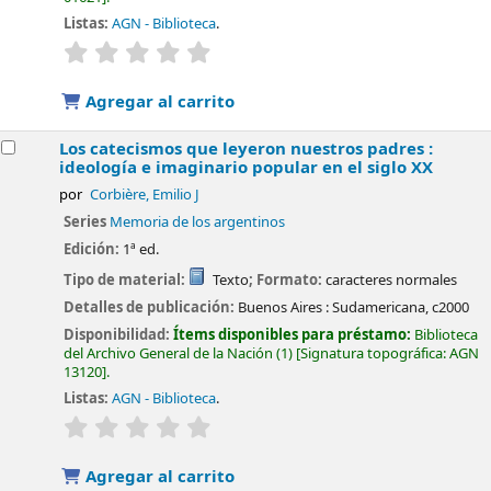
Listas:
AGN - Biblioteca
.
valoración
Valoración media: 0.0 de 5 estrellas
Agregar al carrito
Los catecismos que leyeron nuestros padres :
ideología e imaginario popular en el siglo XX
por
Corbière, Emilio J
Series
Memoria de los argentinos
Edición:
1ª ed.
Tipo de material:
Texto
; Formato:
caracteres normales
Detalles de publicación:
Buenos Aires :
Sudamericana,
c2000
Disponibilidad:
Ítems disponibles para préstamo:
Biblioteca
del Archivo General de la Nación
(1)
Signatura topográfica:
AGN
13120
.
Listas:
AGN - Biblioteca
.
valoración
Valoración media: 0.0 de 5 estrellas
Agregar al carrito