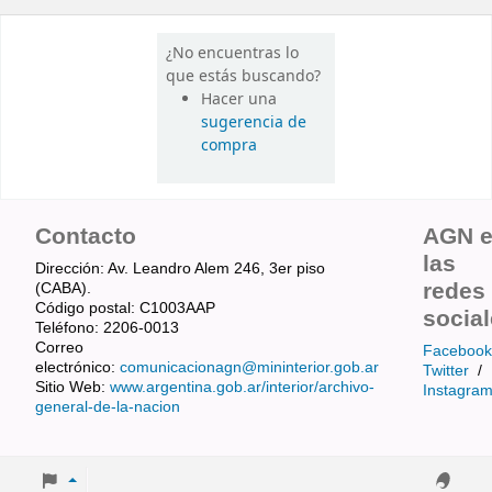
¿No encuentras lo
que estás buscando?
Hacer una
sugerencia de
compra
Contacto
AGN 
las
Dirección: Av. Leandro Alem 246, 3er piso
redes
(CABA).
Código postal: C1003AAP
socia
Teléfono: 2206-0013
Correo
Facebook
electrónico:
comunicacionagn@mininterior.gob.ar
Twitter
/
Sitio Web:
www.argentina.gob.ar/interior/archivo-
Instagra
general-de-la-nacion