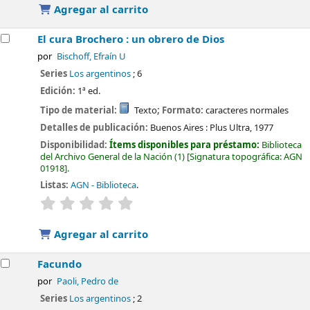
Agregar al carrito
El cura Brochero : un obrero de Dios
por
Bischoff, Efraín U
Series
Los argentinos
; 6
Edición:
1ª ed.
Tipo de material:
Texto
; Formato:
caracteres normales
Detalles de publicación:
Buenos Aires :
Plus Ultra,
1977
Disponibilidad:
Ítems disponibles para préstamo:
Biblioteca
del Archivo General de la Nación
(1)
Signatura topográfica:
AGN
01918
.
Listas:
AGN - Biblioteca
.
valoración
Valoración media: 0.0 de 5 estrellas
Agregar al carrito
Facundo
por
Paoli, Pedro de
Series
Los argentinos
; 2