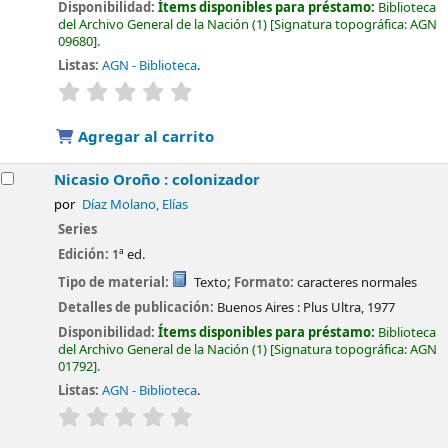
Disponibilidad:
Ítems disponibles para préstamo:
Biblioteca
del Archivo General de la Nación
(1)
Signatura topográfica:
AGN
09680
.
Listas:
AGN - Biblioteca
.
valoración
Valoración media: 0.0 de 5 estrellas
Agregar al carrito
Nicasio Oroño : colonizador
por
Díaz Molano, Elías
Series
Edición:
1ª ed.
Tipo de material:
Texto
; Formato:
caracteres normales
Detalles de publicación:
Buenos Aires :
Plus Ultra,
1977
Disponibilidad:
Ítems disponibles para préstamo:
Biblioteca
del Archivo General de la Nación
(1)
Signatura topográfica:
AGN
01792
.
Listas:
AGN - Biblioteca
.
valoración
Valoración media: 0.0 de 5 estrellas