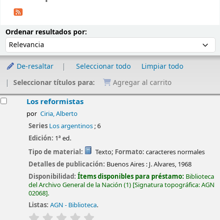
Ordenar
Ordenar por:
Ordenar resultados por:
De-resaltar
Seleccionar todo
Limpiar todo
Seleccionar títulos para:
Agregar al carrito
esultados
Los reformistas
por
Ciria, Alberto
Series
Los argentinos
; 6
Edición:
1ª ed.
Tipo de material:
Texto
; Formato:
caracteres normales
Detalles de publicación:
Buenos Aires :
J. Alvares,
1968
Disponibilidad:
Ítems disponibles para préstamo:
Biblioteca
del Archivo General de la Nación
(1)
Signatura topográfica:
AGN
02068
.
Listas:
AGN - Biblioteca
.
valoración
Valoración media: 0.0 de 5 estrellas