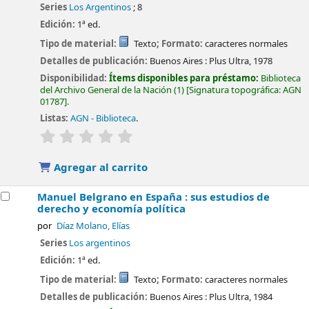
Series
Los Argentinos
; 8
Edición:
1ª ed.
Tipo de material:
Texto
; Formato:
caracteres normales
Detalles de publicación:
Buenos Aires :
Plus Ultra,
1978
Disponibilidad:
Ítems disponibles para préstamo:
Biblioteca
del Archivo General de la Nación
(1)
Signatura topográfica:
AGN
01787
.
Listas:
AGN - Biblioteca
.
valoración
Valoración media: 0.0 de 5 estrellas
Agregar al carrito
Manuel Belgrano en España : sus estudios de
derecho y economía política
por
Díaz Molano, Elías
Series
Los argentinos
Edición:
1ª ed.
Tipo de material:
Texto
; Formato:
caracteres normales
Detalles de publicación:
Buenos Aires :
Plus Ultra,
1984