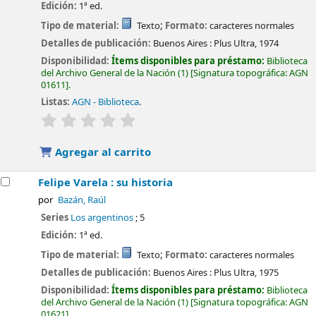
Edición:
1ª ed.
Tipo de material:
Texto
; Formato:
caracteres normales
Detalles de publicación:
Buenos Aires :
Plus Ultra,
1974
Disponibilidad:
Ítems disponibles para préstamo:
Biblioteca
del Archivo General de la Nación
(1)
Signatura topográfica:
AGN
01611
.
Listas:
AGN - Biblioteca
.
valoración
Valoración media: 0.0 de 5 estrellas
Agregar al carrito
Felipe Varela : su historia
por
Bazán, Raúl
Series
Los argentinos
; 5
Edición:
1ª ed.
Tipo de material:
Texto
; Formato:
caracteres normales
Detalles de publicación:
Buenos Aires :
Plus Ultra,
1975
Disponibilidad:
Ítems disponibles para préstamo:
Biblioteca
del Archivo General de la Nación
(1)
Signatura topográfica:
AGN
01621
.