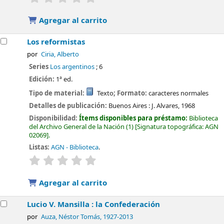
Agregar al carrito
Los reformistas
por
Ciria, Alberto
Series
Los argentinos
; 6
Edición:
1ª ed.
Tipo de material:
Texto
; Formato:
caracteres normales
Detalles de publicación:
Buenos Aires :
J. Alvares,
1968
Disponibilidad:
Ítems disponibles para préstamo:
Biblioteca
del Archivo General de la Nación
(1)
Signatura topográfica:
AGN
02069
.
Listas:
AGN - Biblioteca
.
valoración
Valoración media: 0.0 de 5 estrellas
Agregar al carrito
Lucio V. Mansilla : la Confederación
por
Auza, Néstor Tomás
, 1927-2013