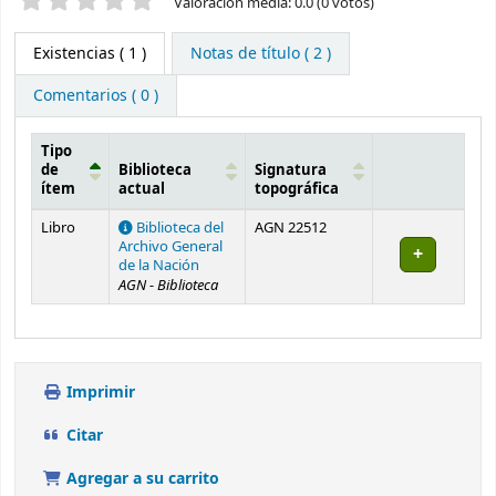
Valoración media: 0.0 (0 votos)
Existencias
( 1 )
Notas de título ( 2 )
Comentarios ( 0 )
Tipo
de
Biblioteca
Signatura
ítem
actual
topográfica
Existencias
Libro
Biblioteca del
AGN 22512
Archivo General
de la Nación
AGN - Biblioteca
Imprimir
Citar
Agregar a su carrito