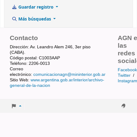
Guardar registro
Más búsquedas
Contacto
AGN 
las
Dirección: Av. Leandro Alem 246, 3er piso
redes
(CABA).
Código postal: C1003AAP
socia
Teléfono: 2206-0013
Correo
Facebook
electrónico:
comunicacionagn@mininterior.gob.ar
Twitter
/
Sitio Web:
www.argentina.gob.ar/interior/archivo-
Instagra
general-de-la-nacion