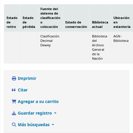
Fuente del
sistema de
Estado
Estado
clasificación
Ubicación
de
de
o
Estado de
Biblioteca
en
retiro
pérdida
colocación
conservación
actual
estantería
Clasificación
Biblioteca
AGN -
Decimal
del
Biblioteca
Dewey
Archivo
General
de la
Nación
Imprimir
Citar
Agregar a su carrito
Guardar registro
Más búsquedas