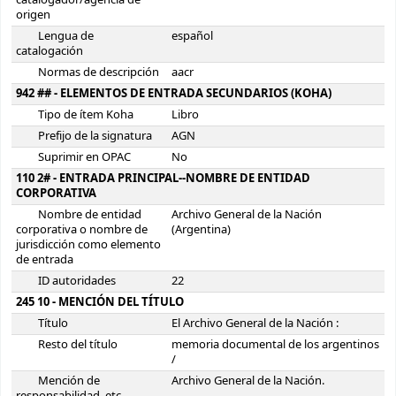
catalogador/agencia de
origen
Lengua de
español
catalogación
Normas de descripción
aacr
942 ## - ELEMENTOS DE ENTRADA SECUNDARIOS (KOHA)
Tipo de ítem Koha
Libro
Prefijo de la signatura
AGN
Suprimir en OPAC
No
110 2# - ENTRADA PRINCIPAL--NOMBRE DE ENTIDAD
CORPORATIVA
Nombre de entidad
Archivo General de la Nación
corporativa o nombre de
(Argentina)
jurisdicción como elemento
de entrada
ID autoridades
22
245 10 - MENCIÓN DEL TÍTULO
Título
El Archivo General de la Nación :
Resto del título
memoria documental de los argentinos
/
Mención de
Archivo General de la Nación.