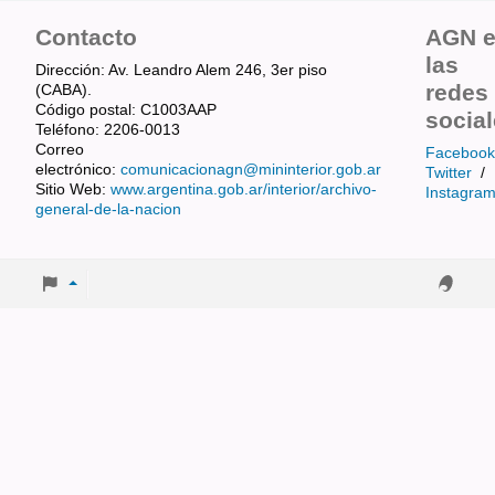
Contacto
AGN 
las
Dirección: Av. Leandro Alem 246, 3er piso
redes
(CABA).
Código postal: C1003AAP
socia
Teléfono: 2206-0013
Correo
Facebook
electrónico:
comunicacionagn@mininterior.gob.ar
Twitter
/
Sitio Web:
www.argentina.gob.ar/interior/archivo-
Instagra
general-de-la-nacion