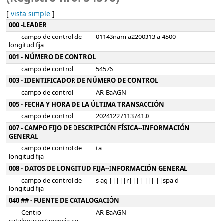
[
vista simple
]
Detalles MARC
000 -LEADER
campo de control de
01143nam a2200313 a 4500
longitud fija
001 - NÚMERO DE CONTROL
campo de control
54576
003 - IDENTIFICADOR DE NÚMERO DE CONTROL
campo de control
AR-BaAGN
005 - FECHA Y HORA DE LA ÚLTIMA TRANSACCIÓN
campo de control
20241227113741.0
007 - CAMPO FIJO DE DESCRIPCIÓN FÍSICA--INFORMACIÓN
GENERAL
campo de control de
ta
longitud fija
008 - DATOS DE LONGITUD FIJA--INFORMACIÓN GENERAL
campo de control de
s ag |||||r|||| ||| ||spa d
longitud fija
040 ## - FUENTE DE CATALOGACIÓN
Centro
AR-BaAGN