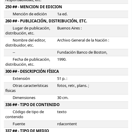
responsabilidad, etc.
250 ## - MENCION DE EDICION
Mención de edición
1a ed.
260 ## - PUBLICACIÓN, DISTRIBUCIÓN, ETC.
Lugar de publicación,
Buenos Aires :
distribución, etc.
Nombre del editor,
Archivo General de la Nación :
distribuidor, etc.
--
Fundación Banco de Boston,
Fecha de publicación,
1990.
distribución, etc.
300 ## - DESCRIPCIÓN FÍSICA
Extensión
51 p. :
Otras características
fotos, retr., plans. ;
físicas
Dimensiones
30 cm.
336 ## - TIPO DE CONTENIDO
Código de tipo de
texto
contenido
Fuente
rdacontent
337 ## - TIPO DE MEDIO