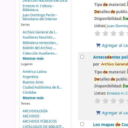
Dirección Nacional Electoral
Tipo
de
material
:
Ernesto H. Celesia -
Biblioteca
De
talles
de
public
Juan Domingo Perón -
Disponibilidad
:
Ít
Ministerio del Interior
Series
Listas
:
Juan Doming
valoración
Archivo General de l...
Auxiliares heurístic...
Biblioteca venezolan...
Agregar al ca
Boletín del Archivo ...
Colección Auxiliares...
Antece
de
ntes po
Mostrar más
por
Archivo
General
Lugares
América Latina
Tipo
de
material
:
Argentina
De
talles
de
public
Buenos Aires
Disponibilidad
:
Ít
Ciudad Autónoma de B...
Córdoba
Listas
:
Ernesto H. Ce
Mostrar más
valoración
Temas
ARCHIVOLOGÍA
Agregar al ca
ARCHIVOS
ARCHIVOS PÚBLICOS
Los mapas
de
Cua
CATÁLOGOS DE BIBLIOT...