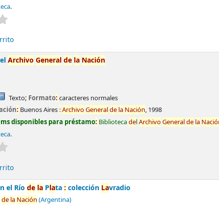
teca
.
Valoración media
:
0.0
de
5 estrel
la
s
rrito
 el
Archivo
General
de
la
Nación
Texto
; Formato
:
caracteres normales
ación
:
Buenos Aires
:
Archivo
General
de
la
Nación
,
1998
ems disponibles para préstamo
:
Biblioteca
de
l
Archivo
General
de
la
Nació
teca
.
Valoración media
:
0.0
de
5 estrel
la
s
rrito
en el Río
de
la
P
la
ta
:
colección
La
vradio
de
la
Nación
(Argentina)