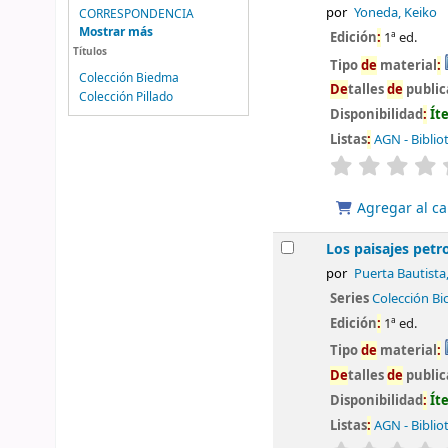
por
Yoneda, Keiko
CORRESPONDENCIA
Mostrar más
Edición
:
1ª ed.
Títulos
Tipo
de
material
:
Colección Biedma
De
talles
de
public
Colección Pillado
Disponibilidad
:
Ít
Listas
:
AGN - Biblio
valoración
Agregar al ca
Los paisajes petr
por
Puerta Bautista
Series
Colección Bi
Edición
:
1ª ed.
Tipo
de
material
:
De
talles
de
public
Disponibilidad
:
Ít
Listas
:
AGN - Biblio
valoración