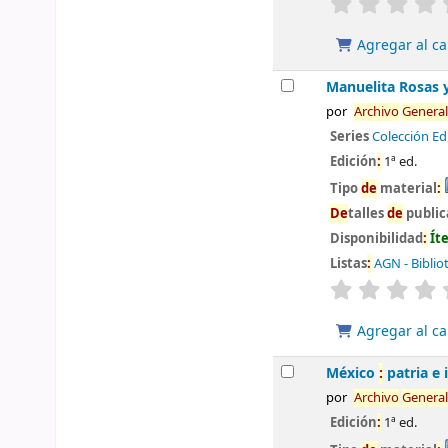
Agregar al ca
Manuelita Rosas 
por
Archivo
General
Series
Colección Ed
Edición
:
1ª ed.
Tipo
de
material
:
De
talles
de
public
Disponibilidad
:
Ít
Listas
:
AGN - Biblio
valoración
Agregar al ca
México
:
patria e 
por
Archivo
General
Edición
:
1ª ed.