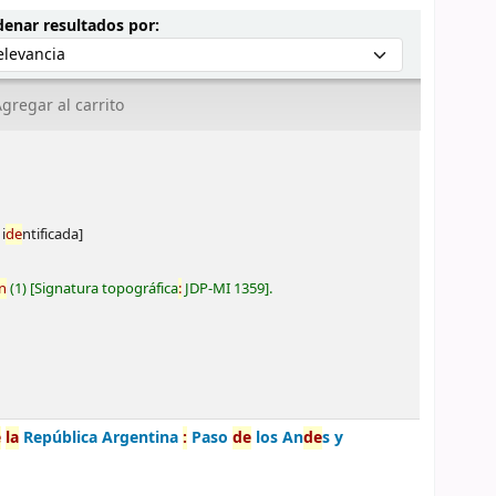
Ordenar por:
enar resultados por:
gregar al carrito
i
de
ntificada]
n
(1)
Signatura topográfica
:
JDP-MI 1359
.
e
la
República Argentina
:
Paso
de
los An
de
s y