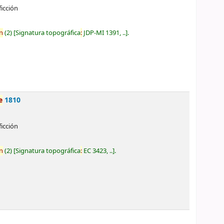
ficción
n
(2)
Signatura topográfica
:
JDP-MI 1391, ..
.
e
1810
ficción
n
(2)
Signatura topográfica
:
EC 3423, ..
.