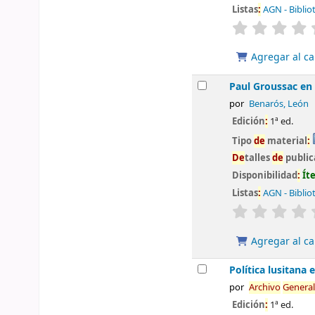
Listas
:
AGN - Biblio
valoración
Agregar al ca
Paul Groussac en
por
Benarós, León
Edición
:
1ª ed.
Tipo
de
material
:
De
talles
de
public
Disponibilidad
:
Ít
Listas
:
AGN - Biblio
valoración
Agregar al ca
Política lusitana 
por
Archivo
General
Edición
:
1ª ed.