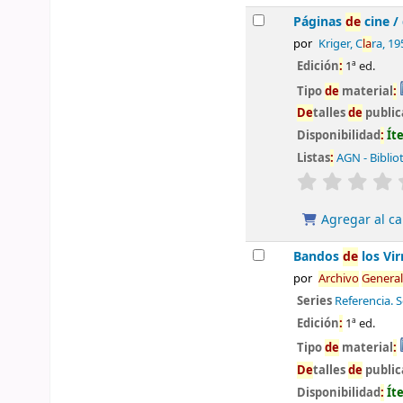
Páginas
de
cine /
por
Kriger, C
la
ra
, 19
Edición
:
1ª ed.
Tipo
de
material
:
De
talles
de
public
Disponibilidad
:
Ít
Listas
:
AGN - Biblio
valoración
Agregar al ca
Bandos
de
los Vi
por
Archivo
General
Series
Referencia. 
Edición
:
1ª ed.
Tipo
de
material
:
De
talles
de
public
Disponibilidad
:
Ít