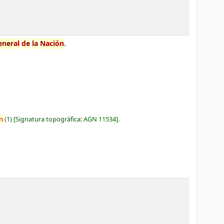
eneral
de
la
Nación
.
n
(1)
Signatura topográfica
:
AGN 11534
.