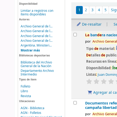
Disponibilidad
Ordenar
1
2
3
4
5
Sig
Limitar a registros con
ítems disponibles
Autores
De-resaltar
S
Archivo General de l...
Archivo General de l...
Resultados
La
ban
de
ra nacio
Archivo General de l...
Archivo General de l...
por
Archivo
General
Argentina. Ministeri...
Tipo
de
material
:
Mostrar más
De
talles
de
public
Bibliotecas depositarias
Recursos en línea
Biblioteca del Archivo
General de la Nación
Disponibilidad
:
Ít
Departamento Archivo
Intermedio
Listas
:
Juan Doming
valoración
Tipos de ítem
Folleto
Libro
Agregar al ca
Revista
Ubicaciones
Documentos refe
campaña liberta
AGN - Biblioteca
AGN - Folletos
por
Archivo
General