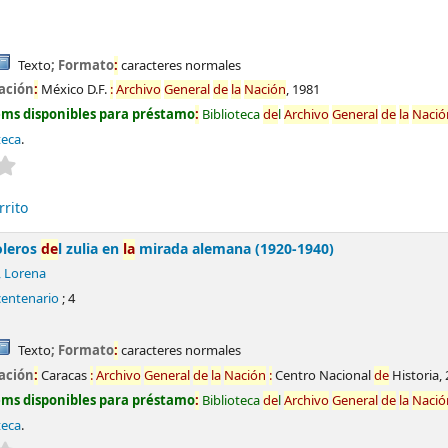
Texto
; Formato
:
caracteres normales
ación
:
México D.F.
:
Archivo
General
de
la
Nación
,
1981
ems disponibles para préstamo
:
Biblioteca
de
l
Archivo
General
de
la
Nació
teca
.
Valoración media
:
0.0
de
5 estrel
la
s
rrito
oleros
de
l zulia en
la
mirada alemana (1920-1940)
, Lorena
centenario
; 4
Texto
; Formato
:
caracteres normales
ación
:
Caracas
:
Archivo
General
de
la
Nación
:
Centro Nacional
de
Historia,
ems disponibles para préstamo
:
Biblioteca
de
l
Archivo
General
de
la
Nació
teca
.