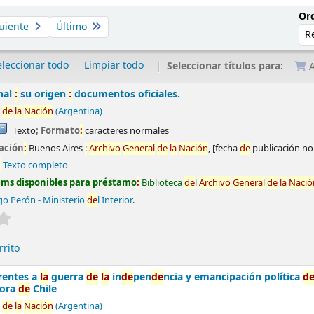
Ord
uiente
Último
eleccionar todo
Limpiar todo
Seleccionar títulos para:
A
nal
:
su origen
:
documentos oficiales.
de
la
Nación
(Argentina)
Texto
; Formato
:
caracteres normales
ación
:
Buenos Aires
:
Archivo
General
de
la
Nación
,
[fecha
de
publicación no 
:
Texto completo
ems disponibles para préstamo
:
Biblioteca
de
l
Archivo
General
de
la
Nació
o Perón - Ministerio
de
l Interior
.
Valoración media
:
0.0
de
5 estrel
la
s
rrito
rentes a
la
guerra
de
la
in
de
pen
de
ncia y emancipación política
d
dora
de
Chile
de
la
Nación
(Argentina)