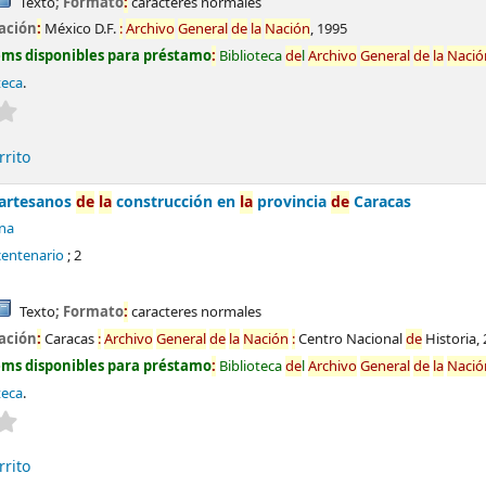
Texto
; Formato
:
caracteres normales
ación
:
México D.F.
:
Archivo
General
de
la
Nación
,
1995
ems disponibles para préstamo
:
Biblioteca
de
l
Archivo
General
de
la
Nació
teca
.
Valoración media
:
0.0
de
5 estrel
la
s
rrito
artesanos
de
la
construcción en
la
provincia
de
Caracas
ana
centenario
; 2
Texto
; Formato
:
caracteres normales
ación
:
Caracas
:
Archivo
General
de
la
Nación
:
Centro Nacional
de
Historia,
ems disponibles para préstamo
:
Biblioteca
de
l
Archivo
General
de
la
Nació
teca
.
Valoración media
:
0.0
de
5 estrel
la
s
rrito