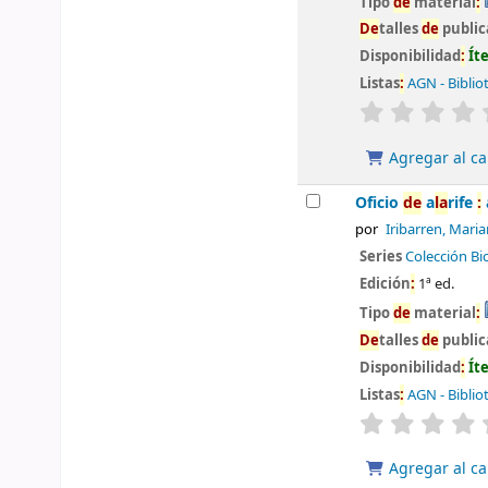
Tipo
de
material
:
De
talles
de
public
Disponibilidad
:
Ít
Listas
:
AGN - Biblio
valoración
Agregar al ca
Oficio
de
a
la
rife
:
por
Iribarren, Mari
Series
Colección Bi
Edición
:
1ª ed.
Tipo
de
material
:
De
talles
de
public
Disponibilidad
:
Ít
Listas
:
AGN - Biblio
valoración
Agregar al ca