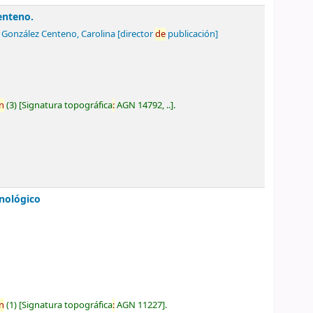
Centeno.
González Centeno, Carolina
[director
de
publicación]
n
(3)
Signatura topográfica
:
AGN 14792, ..
.
nológico
n
(1)
Signatura topográfica
:
AGN 11227
.