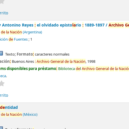
Valoración media
:
0.0
de
5 estrel
la
s
rrito
y Antonino Reyes
:
el olvidado episto
la
rio
:
1889-1897 /
Archivo
G
de
la
Nación
(Argentina)
ición
de
Fuentes
; 1
Texto
; Formato
:
caracteres normales
ación
:
Buenos Aires
:
Archivo
General
de
la
Nación
,
1998
ems disponibles para préstamo
:
Biblioteca
de
l
Archivo
General
de
la
Nació
teca
.
Valoración media
:
0.0
de
5 estrel
la
s
rrito
i
de
ntidad
de
la
Nación
(México)