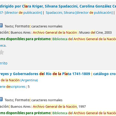
dirigido por C
la
ra Kriger, Silvana Spadaccini, Carolina González 
57-
[director
de
publicación]
Spadaccini, Silvana
[director
de
publicación]
Texto
; Formato
:
caracteres normales
ación
:
Buenos Aires
:
Archivo
General
de
la
Nación
:
Museo
de
l Cine,
2003
ems disponibles para préstamo
:
Biblioteca
de
l
Archivo
General
de
la
Nació
teca
.
Valoración media
:
0.0
de
5 estrel
la
s
rrito
rreyes y Gobernadores
de
l Río
de
la
P
la
ta 1741-1809
:
catálogo cro
de
la
Nación
(Argentina)
Serie
de
scriptores
; 5
Texto
; Formato
:
caracteres normales
ación
:
Buenos Aires
:
Archivo
General
de
la
Nación
,
1997
ems disponibles para préstamo
:
Biblioteca
de
l
Archivo
General
de
la
Nació