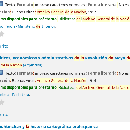
Texto
; Formato
:
impreso caracteres normales
; Forma literaria
:
No es 
ación
:
Buenos Aires
:
Archivo
General
de
la
Nación
,
1917
ems disponibles para préstamo
:
Biblioteca
de
l
Archivo
General
de
la
Nació
o Perón - Ministerio
de
l Interior
.
Valoración media
:
0.0
de
5 estrel
la
s
rrito
líticos, económicos y administrativos
de
la
Revolución
de
Mayo
d
de
la
Nación
(Argentina)
Texto
; Formato
:
impreso caracteres normales
; Forma literaria
:
No es 
ación
:
Buenos Aires
:
Archivo
General
de
la
Nación
,
1914
ems disponibles para préstamo
:
Biblioteca
de
l
Archivo
General
de
la
Nació
lesia - Biblioteca
.
Valoración media
:
0.0
de
5 estrel
la
s
rrito
uhtinchan y
la
historia cartográfica prehispánica