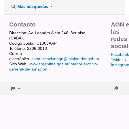
Más búsquedas
Contacto
AGN 
las
Dirección: Av. Leandro Alem 246, 3er piso
redes
(CABA).
Código postal: C1003AAP
socia
Teléfono: 2206-0013
Correo
Facebook
electrónico:
comunicacionagn@mininterior.gob.ar
Twitter
/
Sitio Web:
www.argentina.gob.ar/interior/archivo-
Instagra
general-de-la-nacion