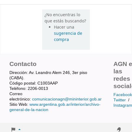
¿No encuentras lo
que estás buscando?
Hacer una
sugerencia de
compra
Contacto
AGN 
las
Dirección: Av. Leandro Alem 246, 3er piso
redes
(CABA).
Código postal: C1003AAP
socia
Teléfono: 2206-0013
Correo
Facebook
electrónico:
comunicacionagn@mininterior.gob.ar
Twitter
/
Sitio Web:
www.argentina.gob.ar/interior/archivo-
Instagra
general-de-la-nacion