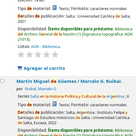
Edición:
1a ed.
Tipo
de
material:
Texto
; Formato:
caracteres normales
De
talles
de
publicación:
Salta :
Universidad Católica
de
Salta,
2021
Disponibilidad:
Ítems disponibles para préstamo:
Biblioteca
de
l Archivo G
en
eral
de
la
Nación
(1)
Signatura topográfica:
AGN
21013
.
Listas:
AGN - Biblioteca
.
valoración
Valoración media: 0.0
de
5 estrel
la
s
Agregar al carrito
Martín Miguel
de
Güemes /
Marcelo G. Ruibal.
por
Ruibal, Marcelo G
Series
Salta
en
la
Historia
Política
y
Cultural
de
la
Arg
en
tina
; 6
Tipo
de
material:
Texto
; Formato:
caracteres normales
De
talles
de
publicación:
Salta, Arg
en
tina :
Instituto Felipe
y
Santiago
de
Estudios Históricos
de
Salta : Universidad Católica
de
Salta, Eucasa,
2022
Disponibilidad:
Ítems disponibles para préstamo:
Biblioteca
de
l Archivo G
en
eral
de
la
Nación
(1)
Signatura topográfica:
AGN