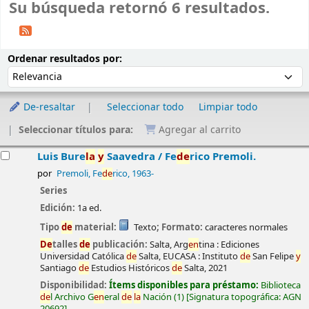
Su búsqueda retornó 6 resultados.
Ordenar
Ordenar por:
Ordenar resultados por:
De-resaltar
Seleccionar todo
Limpiar todo
Seleccionar títulos para:
Agregar al carrito
esultados
Luis Bure
la
y
Saavedra /
Fe
de
rico Premoli.
por
Premoli, Fe
de
rico
, 1963-
Series
Edición:
1a ed.
Tipo
de
material:
Texto
; Formato:
caracteres normales
De
talles
de
publicación:
Salta, Arg
en
tina :
Ediciones
Universidad Católica
de
Salta, EUCASA : Instituto
de
San Felipe
y
Santiago
de
Estudios Históricos
de
Salta,
2021
Disponibilidad:
Ítems disponibles para préstamo:
Biblioteca
de
l Archivo G
en
eral
de
la
Nación
(1)
Signatura topográfica:
AGN
20692
.