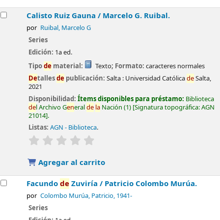
Calisto Ruiz Gauna /
Marcelo G. Ruibal.
por
Ruibal, Marcelo G
Series
Edición:
1a ed.
Tipo
de
material:
Texto
; Formato:
caracteres normales
De
talles
de
publicación:
Salta :
Universidad Católica
de
Salta,
2021
Disponibilidad:
Ítems disponibles para préstamo:
Biblioteca
de
l Archivo G
en
eral
de
la
Nación
(1)
Signatura topográfica:
AGN
21014
.
Listas:
AGN - Biblioteca
.
valoración
Valoración media: 0.0
de
5 estrel
la
s
Agregar al carrito
Facundo
de
Zuviría /
Patricio Colombo Murúa.
por
Colombo Murúa, Patricio
, 1941-
Series