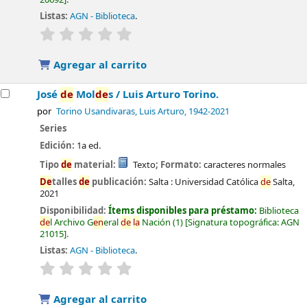
Listas:
AGN - Biblioteca
.
valoración
Valoración media: 0.0
de
5 estrel
la
s
Agregar al carrito
José
de
Mol
de
s /
Luis Arturo Torino.
por
Torino Usandivaras, Luis Arturo
, 1942-2021
Series
Edición:
1a ed.
Tipo
de
material:
Texto
; Formato:
caracteres normales
De
talles
de
publicación:
Salta :
Universidad Católica
de
Salta,
2021
Disponibilidad:
Ítems disponibles para préstamo:
Biblioteca
de
l Archivo G
en
eral
de
la
Nación
(1)
Signatura topográfica:
AGN
21015
.
Listas:
AGN - Biblioteca
.
valoración
Valoración media: 0.0
de
5 estrel
la
s
Agregar al carrito