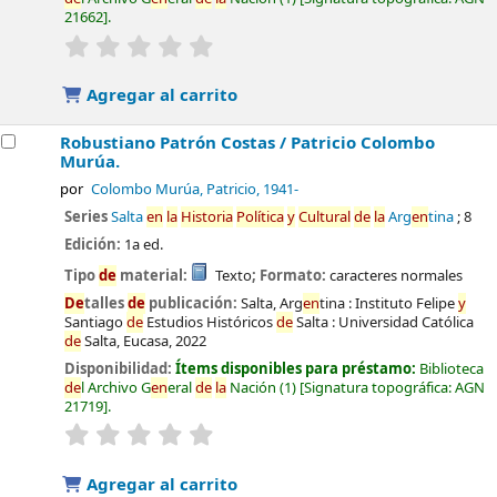
21662
.
valoración
Valoración media: 0.0
de
5 estrel
la
s
Agregar al carrito
Robustiano Patrón Costas /
Patricio Colombo
Murúa.
por
Colombo Murúa, Patricio
, 1941-
Series
Salta
en
la
Historia
Política
y
Cultural
de
la
Arg
en
tina
; 8
Edición:
1a ed.
Tipo
de
material:
Texto
; Formato:
caracteres normales
De
talles
de
publicación:
Salta, Arg
en
tina :
Instituto Felipe
y
Santiago
de
Estudios Históricos
de
Salta : Universidad Católica
de
Salta, Eucasa,
2022
Disponibilidad:
Ítems disponibles para préstamo:
Biblioteca
de
l Archivo G
en
eral
de
la
Nación
(1)
Signatura topográfica:
AGN
21719
.
valoración
Valoración media: 0.0
de
5 estrel
la
s
Agregar al carrito