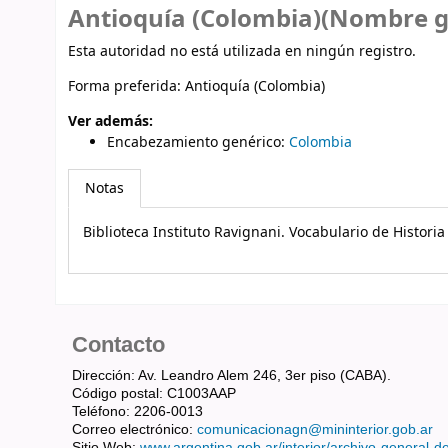
Antioquía (Colombia)(Nombre g
Esta autoridad no está utilizada en ningún registro.
Forma preferida:
Antioquía (Colombia)
Ver además:
Encabezamiento genérico
:
Colombia
Notas
Biblioteca Instituto Ravignani. Vocabulario de Histori
Contacto
Dirección: Av. Leandro Alem 246, 3er piso (CABA).
Código postal: C1003AAP
Teléfono: 2206-0013
Correo electrónico:
comunicacionagn@mininterior.gob.ar
Sitio Web:
www.argentina.gob.ar/interior/archivo-general-d