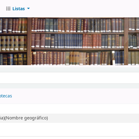
Listas
go
otecas
ia)(Nombre geográfico)