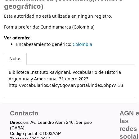
geográfico)
Esta autoridad no está utilizada en ningún registro.
Forma preferida:
Cundinamarca (Colombia)
Ver además:
Encabezamiento genérico
:
Colombia
Notas
Biblioteca Instituto Ravignani. Vocabulario de Historia
Argentina y Americana, 31 enero 2023
http://vocabularios.caicyt.gov.ar/portal/index.php?v=33
Contacto
AGN 
las
Dirección: Av. Leandro Alem 246, 3er piso
redes
(CABA).
Código postal: C1003AAP
socia