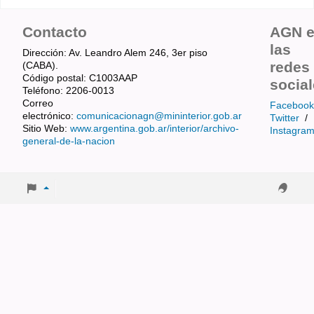
Contacto
AGN 
las
Dirección: Av. Leandro Alem 246, 3er piso
redes
(CABA).
Código postal: C1003AAP
socia
Teléfono: 2206-0013
Correo
Facebook
electrónico:
comunicacionagn@mininterior.gob.ar
Twitter
/
Sitio Web:
www.argentina.gob.ar/interior/archivo-
Instagra
general-de-la-nacion