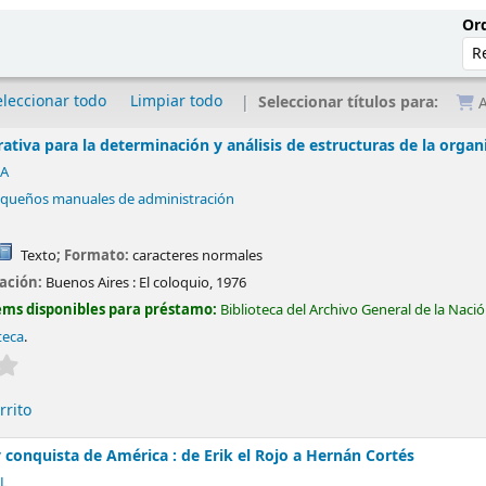
Ord
eleccionar todo
Limpiar todo
Seleccionar títulos para:
A
tiva para la determinación y análisis de estructuras de la organi
 A
equeños manuales de administración
Texto
; Formato:
caracteres normales
cación:
Buenos Aires :
El coloquio,
1976
ems disponibles para préstamo:
Biblioteca del Archivo General de la Naci
teca
.
Valoración media: 0.0 de 5 estrellas
rrito
conquista de América : de Erik el Rojo a Hernán Cortés
 L