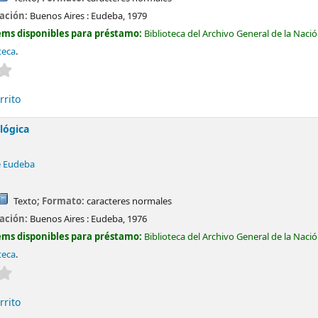
cación:
Buenos Aires :
Eudeba,
1979
ems disponibles para préstamo:
Biblioteca del Archivo General de la Naci
teca
.
Valoración media: 0.0 de 5 estrellas
rrito
 lógica
e Eudeba
Texto
; Formato:
caracteres normales
cación:
Buenos Aires :
Eudeba,
1976
ems disponibles para préstamo:
Biblioteca del Archivo General de la Naci
teca
.
Valoración media: 0.0 de 5 estrellas
rrito