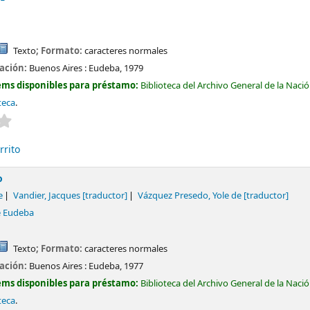
Texto
; Formato:
caracteres normales
cación:
Buenos Aires :
Eudeba,
1979
ems disponibles para préstamo:
Biblioteca del Archivo General de la Naci
teca
.
Valoración media: 0.0 de 5 estrellas
rrito
o
e
Vandier, Jacques
[traductor]
Vázquez Presedo, Yole de
[traductor]
e Eudeba
Texto
; Formato:
caracteres normales
cación:
Buenos Aires :
Eudeba,
1977
ems disponibles para préstamo:
Biblioteca del Archivo General de la Naci
teca
.