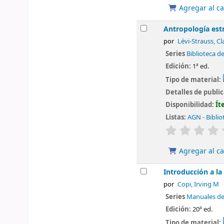
Agregar al ca
Antropología est
por
Lévi-Strauss, C
Series
Biblioteca d
Edición:
1ª ed.
Tipo de material:
Detalles de publi
Disponibilidad:
Ít
Listas:
AGN - Biblio
valoración
Agregar al ca
Introducción a la
por
Copi, Irving M
Series
Manuales d
Edición:
20ª ed.
Tipo de material: