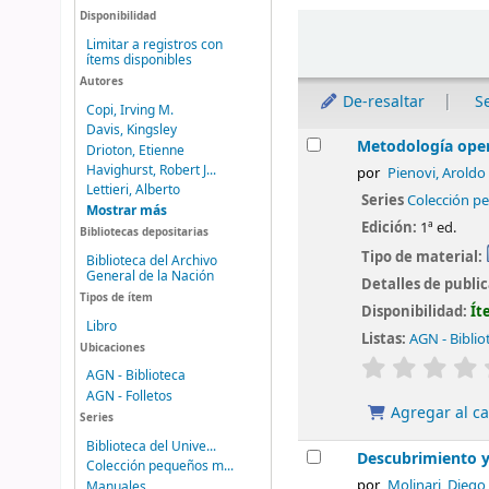
Disponibilidad
Ordenar
Limitar a registros con
ítems disponibles
Autores
De-resaltar
S
Copi, Irving M.
Davis, Kingsley
Resultados
Metodología opera
Drioton, Etienne
Havighurst, Robert J...
por
Pienovi, Aroldo
Lettieri, Alberto
Series
Colección p
Mostrar más
Edición:
1ª ed.
Bibliotecas depositarias
Tipo de material:
Biblioteca del Archivo
General de la Nación
Detalles de publi
Tipos de ítem
Disponibilidad:
Ít
Libro
Listas:
AGN - Biblio
Ubicaciones
valoración
AGN - Biblioteca
AGN - Folletos
Agregar al ca
Series
Biblioteca del Unive...
Descubrimiento y 
Colección pequeños m...
por
Molinari, Diego
Manuales