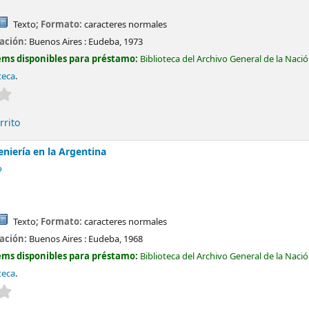
Texto
; Formato:
caracteres normales
cación:
Buenos Aires :
Eudeba,
1973
ems disponibles para préstamo:
Biblioteca del Archivo General de la Naci
teca
.
Valoración media: 0.0 de 5 estrellas
rrito
geniería en la Argentina
o
Texto
; Formato:
caracteres normales
cación:
Buenos Aires :
Eudeba,
1968
ems disponibles para préstamo:
Biblioteca del Archivo General de la Naci
teca
.
Valoración media: 0.0 de 5 estrellas