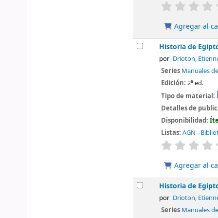
valoración
Agregar al ca
Historia de Egipt
por
Drioton, Etienn
Series
Manuales d
Edición:
2ª ed.
Tipo de material:
Detalles de publi
Disponibilidad:
Ít
Listas:
AGN - Biblio
valoración
Agregar al ca
Historia de Egipt
por
Drioton, Etienn
Series
Manuales d