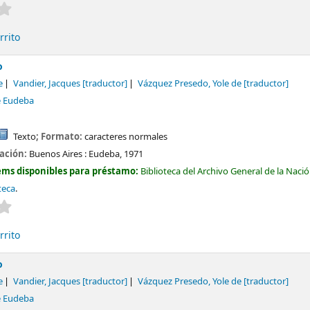
Valoración media: 0.0 de 5 estrellas
rrito
o
e
Vandier, Jacques
[traductor]
Vázquez Presedo, Yole de
[traductor]
e Eudeba
Texto
; Formato:
caracteres normales
cación:
Buenos Aires :
Eudeba,
1971
ems disponibles para préstamo:
Biblioteca del Archivo General de la Naci
teca
.
Valoración media: 0.0 de 5 estrellas
rrito
o
e
Vandier, Jacques
[traductor]
Vázquez Presedo, Yole de
[traductor]
e Eudeba