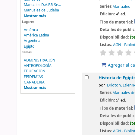
Manuales D.A.P.P. Se...
Series
Manuales
Manuales de Eudeba
Edición:
4ª ed.
Mostrar más
Tipo de material:
Lugares
Detalles de publi
América
América Latina
Disponibilidad:
Ít
Argentina
Listas:
AGN - Biblio
Egipto
valoración
Temas
ADMINISTRACIÓN
Agregar al ca
ANTROPOLOGÍA
EDUCACIÓN
EPIDEMIAS
Historia de Egipt
GANADERIA
por
Drioton, Etienn
Mostrar más
Series
Manuales d
Edición:
5ª ed.
Tipo de material:
Detalles de publi
Disponibilidad:
Ít
Listas:
AGN - Biblio