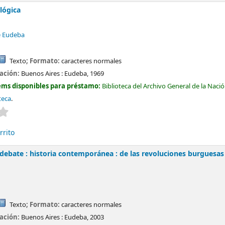
 lógica
e Eudeba
Texto
; Formato:
caracteres normales
cación:
Buenos Aires :
Eudeba,
1969
ems disponibles para préstamo:
Biblioteca del Archivo General de la Naci
teca
.
Valoración media: 0.0 de 5 estrellas
rrito
n debate : historia contemporánea : de las revoluciones burguesas
Texto
; Formato:
caracteres normales
cación:
Buenos Aires :
Eudeba,
2003