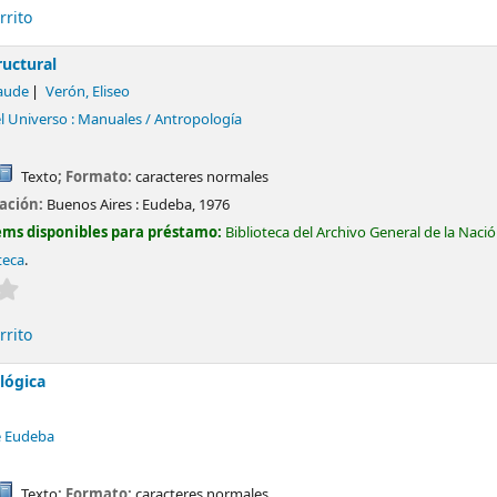
rrito
ructural
laude
Verón, Eliseo
el Universo : Manuales / Antropología
Texto
; Formato:
caracteres normales
cación:
Buenos Aires :
Eudeba,
1976
ems disponibles para préstamo:
Biblioteca del Archivo General de la Naci
teca
.
Valoración media: 0.0 de 5 estrellas
rrito
 lógica
e Eudeba
Texto
; Formato:
caracteres normales