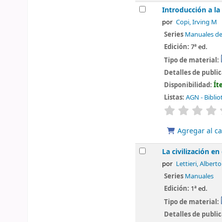
Introducción a la
por
Copi, Irving M
Series
Manuales d
Edición:
7ª ed.
Tipo de material:
Detalles de publi
Disponibilidad:
Ít
Listas:
AGN - Biblio
valoración
Agregar al ca
La civilización e
por
Lettieri, Alberto
Series
Manuales
Edición:
1ª ed.
Tipo de material:
Detalles de publi