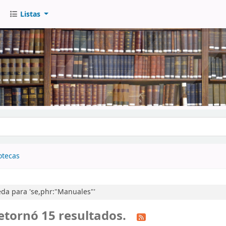
Listas
go
otecas
da para 'se,phr:"Manuales"'
etornó 15 resultados.