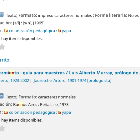
Texto
; Formato:
impreso caracteres normales
; Forma literaria:
No es 
cación:
[s/l] :
[s/n],
[1965]
n:
La
colonización pedagógica :
la
yapa
 hay ítems disponibles.
Valoración media: 0.0 de 5 estrel
la
s
rrito
Sarmi
en
to : guía para maestros /
Luis Alberto Murray, prólogo de 
berto
, 1923-2002
Jauretche, Arturo
, 1901-1974
[prologuista]
Texto
; Formato:
caracteres normales
cación:
Bu
en
os Aires :
Peña Lillo,
1973
n:
La
colonización pedagógica :
la
yapa
 hay ítems disponibles.
Valoración media: 0.0 de 5 estrel
la
s