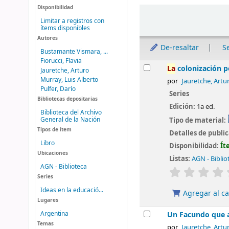
Disponibilidad
Ordenar
Limitar a registros con
ítems disponibles
Autores
De-resaltar
S
Bustamante Vismara, ...
Fiorucci, Flavia
Resultados
La
colonización p
Jauretche, Arturo
Murray, Luis Alberto
por
Jauretche, Artu
Pulfer, Darío
Series
Bibliotecas depositarias
Edición:
1a ed.
Biblioteca del Archivo
General de la Nación
Tipo de material:
Tipos de ítem
Detalles de publi
Libro
Disponibilidad:
Ít
Ubicaciones
Listas:
AGN - Biblio
AGN - Biblioteca
valoración
Series
Ideas en la educació...
Agregar al ca
Lugares
Argentina
Un Facundo que ag
Temas
por
Jauretche, Artu