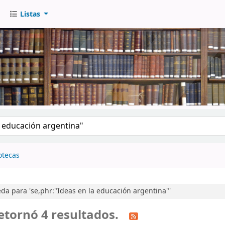
Listas
go
otecas
a para 'se,phr:"Ideas en la educación argentina"'
etornó 4 resultados.