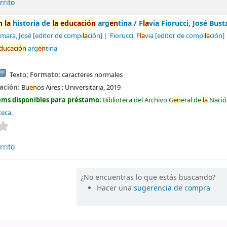
rrito
n
la
historia de
la
educación
arg
en
tina /
F
la
via Fiorucci, José Bu
mara, José
[editor de compi
la
ción]
Fiorucci, F
la
via
[editor de compi
la
ción]
ducación
arg
en
tina
Texto
; Formato:
caracteres normales
cación:
Bu
en
os Aires :
Universitaria,
2019
ems disponibles para préstamo:
Biblioteca del Archivo G
en
eral de
la
Nació
teca
.
Valoración media: 0.0 de 5 estrel
la
s
rrito
¿No encuentras lo que estás buscando?
Hacer una
sugerencia de compra