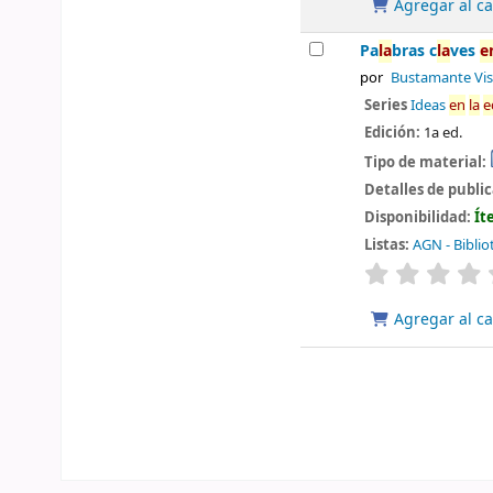
Agregar al ca
Pa
la
bras c
la
ves
e
por
Bustamante Vis
Series
Ideas
en
la
e
Edición:
1a ed.
Tipo de material:
Detalles de publi
Disponibilidad:
Ít
Listas:
AGN - Biblio
valoración
Agregar al ca