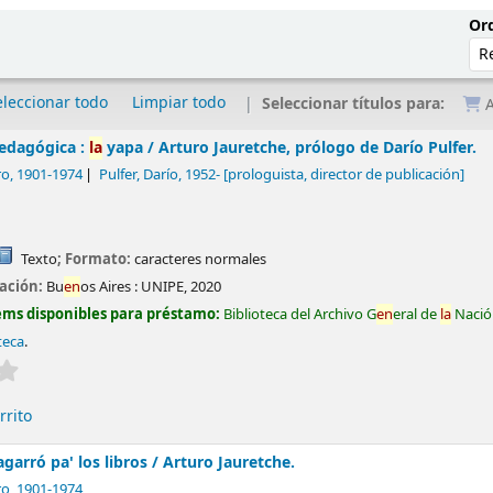
Ord
eleccionar todo
Limpiar todo
Seleccionar títulos para:
A
edagógica :
la
yapa /
Arturo Jauretche, prólogo de Darío Pulfer.
ro
, 1901-1974
Pulfer, Darío
, 1952-
[prologuista, director de publicación]
Texto
; Formato:
caracteres normales
cación:
Bu
en
os Aires :
UNIPE,
2020
ems disponibles para préstamo:
Biblioteca del Archivo G
en
eral de
la
Nació
teca
.
Valoración media: 0.0 de 5 estrel
la
s
rrito
arró pa' los libros /
Arturo Jauretche.
ro
, 1901-1974