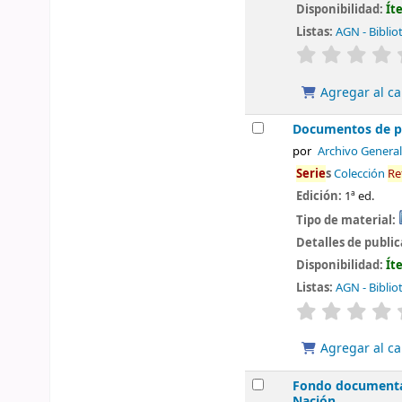
Disponibilidad:
Ít
Listas:
AGN - Biblio
valoración
Agregar al ca
Documentos de pre
por
Archivo General
Serie
s
Colección
Re
Edición:
1ª ed.
Tipo de material:
Detalles de publi
Disponibilidad:
Ít
Listas:
AGN - Biblio
valoración
Agregar al ca
Fondo documental
Nación.