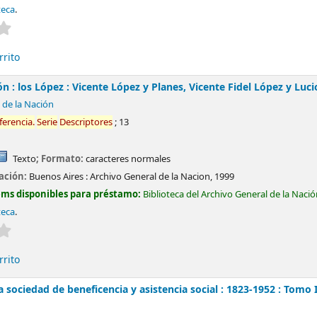
teca
.
Valoración media: 0.0 de 5 estrellas
rrito
ón : los López : Vicente López y Planes, Vicente Fidel López y Luc
 de la Nación
ferencia.
Serie
Descriptores
; 13
Texto
; Formato:
caracteres normales
cación:
Buenos Aires :
Archivo General de la Nacion,
1999
ems disponibles para préstamo:
Biblioteca del Archivo General de la Naci
teca
.
Valoración media: 0.0 de 5 estrellas
rrito
a sociedad de beneficencia y asistencia social : 1823-1952 : Tomo 