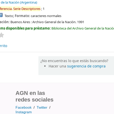
 de la Nación (Argentina)
ferencia.
Serie
Descriptores
; 1
Texto
; Formato:
caracteres normales
cación:
Buenos Aires :
Archivo General de la Nación.
1991
ems disponibles para préstamo:
Biblioteca del Archivo General de la Naci
Valoración media: 0.0 de 5 estrellas
rrito
¿No encuentras lo que estás buscando?
Hacer una
sugerencia de compra
AGN en las
redes sociales
Facebook
/
Twitter
/
Instagram