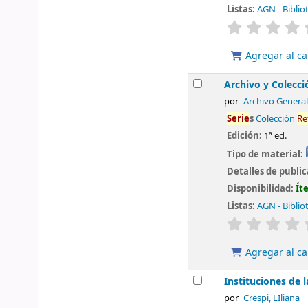
Listas:
AGN - Biblio
valoración
Agregar al ca
Archivo y Colecci
por
Archivo General
Serie
s
Colección
Re
Edición:
1ª ed.
Tipo de material:
Detalles de publi
Disponibilidad:
Ít
Listas:
AGN - Biblio
valoración
Agregar al ca
Instituciones de l
por
Crespi, LIliana