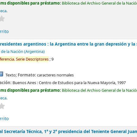
ems disponibles para préstamo:
Biblioteca del Archivo General de la Naci
teca
.
Valoración media: 0.0 de 5 estrellas
rrito
sidentes argentinos : la Argentina entre la gran depresión y l
 de la Nación (Argentina)
ferencia.
Serie
Descriptores
; 9
Texto
; Formato:
caracteres normales
cación:
Buenos Aires :
Centro de Estudios para la Nueva Mayoría,
1997
ems disponibles para préstamo:
Biblioteca del Archivo General de la Naci
teca
.
Valoración media: 0.0 de 5 estrellas
rrito
 Secretaría Técnica, 1ª y 2ª presidencia del Teniente General J