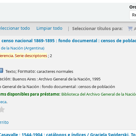
Ord
eleccionar todo
Limpiar todo
Seleccionar títulos para:
A
 censo nacional 1869-1895 : fondo documental : censos de pobla
 de la Nación (Argentina)
ferencia.
Serie
descriptores
; 2
Texto
; Formato:
caracteres normales
cación:
Buenos Aires :
Archivo General de la Nación,
1995
o General de la Nación : fondo documental : censos de población
ems disponibles para préstamo:
Biblioteca del Archivo General de la Naci
teca
.
Valoración media: 0.0 de 5 estrellas
rrito
asavalle : 1544-1904 : catálogos e índices /
Graciela Swiderski.
To