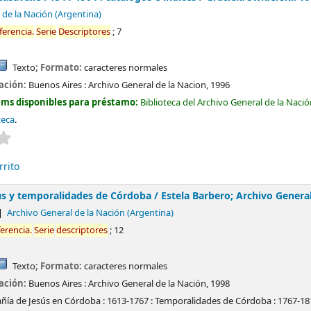
 de la Nación (Argentina)
ferencia.
Serie
Descriptores
; 7
Texto
; Formato:
caracteres normales
cación:
Buenos Aires :
Archivo General de la Nacion,
1996
ems disponibles para préstamo:
Biblioteca del Archivo General de la Naci
teca
.
Valoración media: 0.0 de 5 estrellas
rrito
s y temporalidades de Córdoba /
Estela Barbero; Archivo General
Archivo General de la Nación (Argentina)
ferencia.
Serie
descriptores
; 12
Texto
; Formato:
caracteres normales
cación:
Buenos Aires :
Archivo General de la Nación,
1998
ía de Jesús en Córdoba : 1613-1767 : Temporalidades de Córdoba : 1767-18