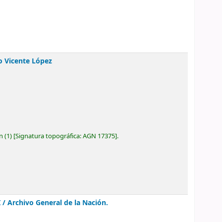
io Vicente López
ón
(1)
Signatura topográfica:
AGN 17375
.
I /
Archivo General de la Nación.