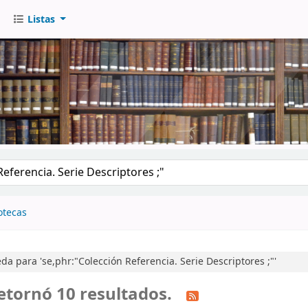
Listas
go
otecas
a para 'se,phr:"Colección Referencia. Serie Descriptores ;"'
etornó 10 resultados.