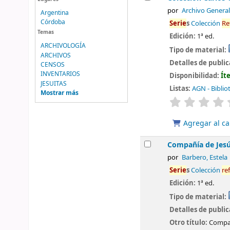
por
Archivo General
Argentina
Córdoba
Serie
s
Colección
Re
Temas
Edición:
1ª ed.
ARCHIVOLOGÍA
Tipo de material:
ARCHIVOS
Detalles de publi
CENSOS
INVENTARIOS
Disponibilidad:
Ít
JESUITAS
Listas:
AGN - Biblio
Mostrar más
valoración
Agregar al ca
Compañía de Jesú
por
Barbero, Estela
Serie
s
Colección
re
Edición:
1ª ed.
Tipo de material:
Detalles de publi
Otro título:
Compañ