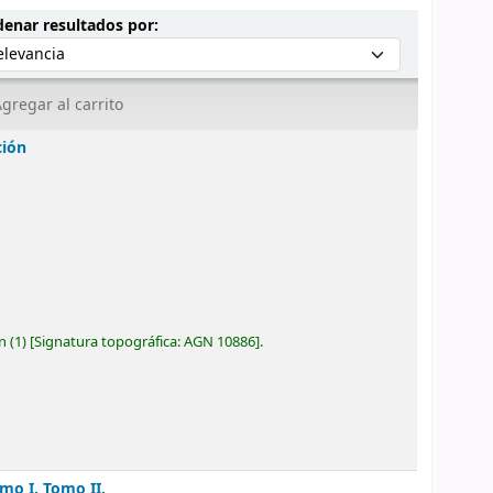
Ordenar por:
enar resultados por:
gregar al carrito
ción
ón
(1)
Signatura topográfica:
AGN 10886
.
mo I. Tomo II.