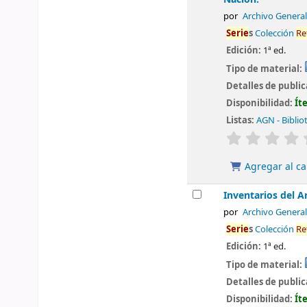
por
Archivo General
Serie
s
Colección
Re
Edición:
1ª ed.
Tipo de material:
Detalles de publi
Disponibilidad:
Ít
Listas:
AGN - Biblio
valoración
Agregar al ca
Inventarios del A
por
Archivo General
Serie
s
Colección
Re
Edición:
1ª ed.
Tipo de material:
Detalles de publi
Disponibilidad:
Ít