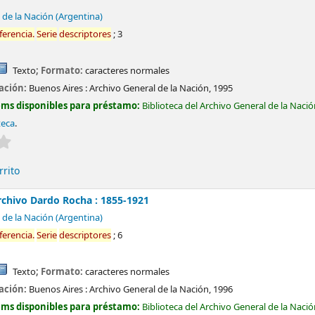
 de la Nación (Argentina)
ferencia.
Serie
descriptores
; 3
Texto
; Formato:
caracteres normales
cación:
Buenos Aires :
Archivo General de la Nación,
1995
ems disponibles para préstamo:
Biblioteca del Archivo General de la Naci
teca
.
Valoración media: 0.0 de 5 estrellas
rrito
rchivo Dardo Rocha : 1855-1921
 de la Nación (Argentina)
ferencia.
Serie
descriptores
; 6
Texto
; Formato:
caracteres normales
cación:
Buenos Aires :
Archivo General de la Nación,
1996
ems disponibles para préstamo:
Biblioteca del Archivo General de la Naci