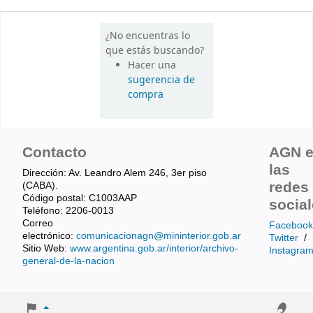
¿No encuentras lo
que estás buscando?
Hacer una
sugerencia de
compra
Contacto
AGN 
las
Dirección: Av. Leandro Alem 246, 3er piso
redes
(CABA).
Código postal: C1003AAP
socia
Teléfono: 2206-0013
Correo
Facebook
electrónico:
comunicacionagn@mininterior.gob.ar
Twitter
/
Sitio Web:
www.argentina.gob.ar/interior/archivo-
Instagra
general-de-la-nacion