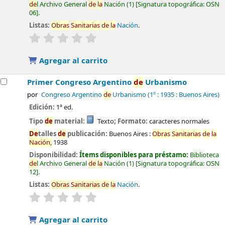
de
l Archivo General
de
la
Nación
(1)
Signatura topográfica:
OSN
06
.
Listas:
Obras
Sanitarias
de
la
Nación
.
valoración
Valoración media: 0.0
de
5 estrel
la
s
Agregar al carrito
Primer Congreso Argentino
de
Urbanismo
por
Congreso Argentino
de
Urbanismo
(1º : 1935 : Buenos Aires)
Edición:
1ª ed.
Tipo
de
material:
Texto
; Formato:
caracteres normales
De
talles
de
publicación:
Buenos Aires :
Obras
Sanitarias
de
la
Nación,
1938
Disponibilidad:
Ítems disponibles para préstamo:
Biblioteca
de
l Archivo General
de
la
Nación
(1)
Signatura topográfica:
OSN
12
.
Listas:
Obras
Sanitarias
de
la
Nación
.
valoración
Valoración media: 0.0
de
5 estrel
la
s
Agregar al carrito