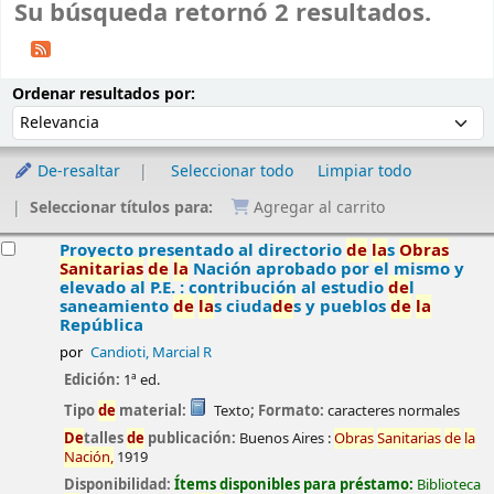
Su búsqueda retornó 2 resultados.
Ordenar
Ordenar por:
Ordenar resultados por:
De-resaltar
Seleccionar todo
Limpiar todo
Seleccionar títulos para:
Agregar al carrito
esultados
Proyecto presentado al directorio
de
la
s
Obras
Sanitarias
de
la
Nación aprobado por el mismo y
elevado al P.E. : contribución al estudio
de
l
saneamiento
de
la
s ciuda
de
s y pueblos
de
la
República
por
Candioti, Marcial R
Edición:
1ª ed.
Tipo
de
material:
Texto
; Formato:
caracteres normales
De
talles
de
publicación:
Buenos Aires :
Obras
Sanitarias
de
la
Nación,
1919
Disponibilidad:
Ítems disponibles para préstamo:
Biblioteca