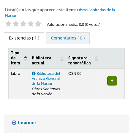
Lista(s) en las que aparece este ítem:
Obras Sanitarias de la
Nación
Valoración
Valoración media: 0.0 (0 votos)
Existencias
( 1 )
Comentarios ( 0 )
Tipo
de
Biblioteca
Signatura
ítem
actual
topográfica
Existencias
Libro
Biblioteca del
OSN 06
Archivo General
de la Nación
Obras Sanitarias
de la Nación
Imprimir