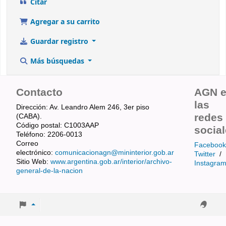
Citar
Agregar a su carrito
Guardar registro
Más búsquedas
Contacto
AGN 
las
Dirección: Av. Leandro Alem 246, 3er piso
redes
(CABA).
Código postal: C1003AAP
socia
Teléfono: 2206-0013
Correo
Facebook
electrónico:
comunicacionagn@mininterior.gob.ar
Twitter
/
Sitio Web:
www.argentina.gob.ar/interior/archivo-
Instagra
general-de-la-nacion