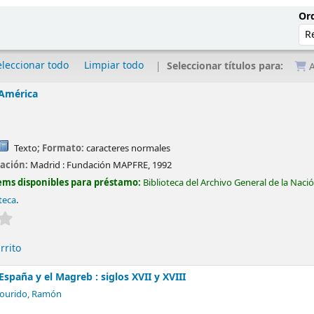
Ord
eleccionar todo
Limpiar todo
Seleccionar títulos para:
A
 América
Texto
; Formato:
caracteres normales
cación:
Madrid :
Fundación MAPFRE,
1992
ems disponibles para préstamo:
Biblioteca del Archivo General de la Naci
teca
.
Valoración media: 0.0 de 5 estrellas
rrito
España y el Magreb : siglos XVII y XVIII
ourido, Ramón