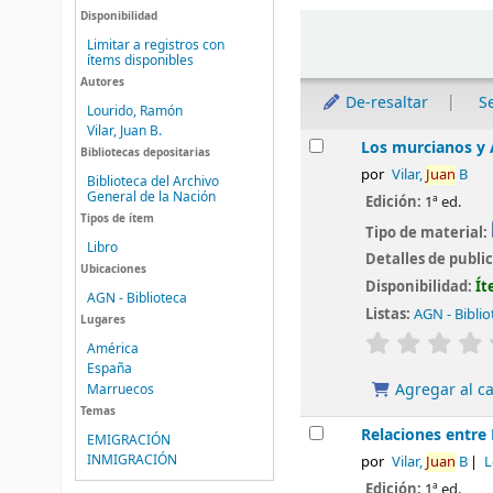
Disponibilidad
Ordenar
Limitar a registros con
ítems disponibles
Autores
De-resaltar
S
Lourido, Ramón
Vilar, Juan B.
Resultados
Los murcianos y
Bibliotecas depositarias
por
Vilar,
Juan
B
Biblioteca del Archivo
General de la Nación
Edición:
1ª ed.
Tipos de ítem
Tipo de material:
Libro
Detalles de publi
Ubicaciones
Disponibilidad:
Ít
AGN - Biblioteca
Listas:
AGN - Biblio
Lugares
valoración
América
España
Agregar al ca
Marruecos
Temas
Relaciones entre 
EMIGRACIÓN
INMIGRACIÓN
por
Vilar,
Juan
B
L
Edición:
1ª ed.