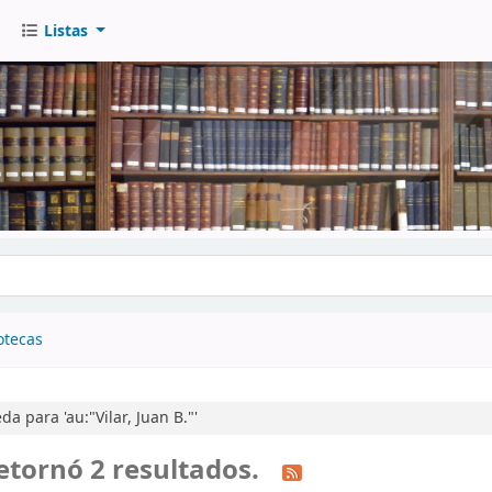
Listas
go
otecas
 para 'au:"Vilar, Juan B."'
etornó 2 resultados.