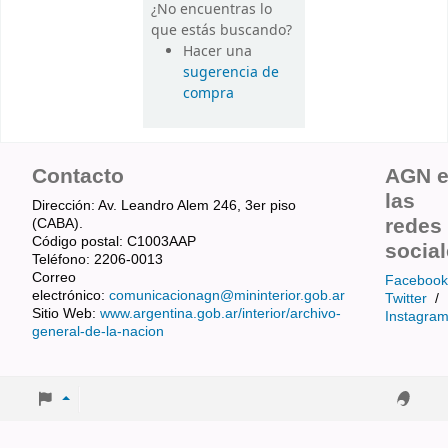
¿No encuentras lo
que estás buscando?
Hacer una
sugerencia de
compra
Contacto
AGN 
las
Dirección: Av. Leandro Alem 246, 3er piso
redes
(CABA).
Código postal: C1003AAP
socia
Teléfono: 2206-0013
Correo
Facebook
electrónico:
comunicacionagn@mininterior.gob.ar
Twitter
/
Sitio Web:
www.argentina.gob.ar/interior/archivo-
Instagra
general-de-la-nacion