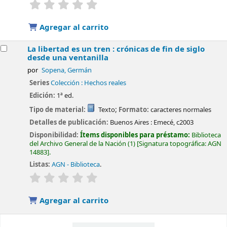
valoración
Valoración media: 0.0 de 5 estrellas
Agregar al carrito
La libertad es un tren : crónicas de fin de siglo
desde una ventanilla
por
Sopena, Germán
Series
Colección : Hechos reales
Edición:
1ª ed.
Tipo de material:
Texto
; Formato:
caracteres normales
Detalles de publicación:
Buenos Aires :
Emecé,
c2003
Disponibilidad:
Ítems disponibles para préstamo:
Biblioteca
del Archivo General de la Nación
(1)
Signatura topográfica:
AGN
14883
.
Listas:
AGN - Biblioteca
.
valoración
Valoración media: 0.0 de 5 estrellas
Agregar al carrito