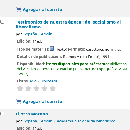
Agregar al carrito
Testimonios de nuestra época : del socialismo al
liberalismo
por
Sopeña, Germán
Edición:
1ª ed.
Tipo de material:
Texto
; Formato:
caracteres normales
Detalles de publicación:
Buenos Aires :
Emecé,
1991
Disponibilidad:
Ítems disponibles para préstamo:
Biblioteca
del Archivo General de la Nación
(1)
Signatura topográfica:
AGN
12517
.
Listas:
AGN - Biblioteca
.
valoración
Valoración media: 0.0 de 5 estrellas
Agregar al carrito
El otro Moreno
por
Sopeña, Germán
Academia Nacional de Periodismo
Edición:
1ª ed.