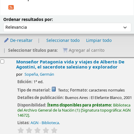
Ordenar
Ordenar por:
Ordenar resultados por:
De-resaltar
Seleccionar todo
Limpiar todo
Seleccionar títulos para:
Agregar al carrito
esultados
Monseñor Patagonia vida y viajes de Alberto De
Agostini, el sacerdote salesiano y explorador
por
Sopeña, Germán
Edición:
1ª ed.
Tipo de material:
Texto
; Formato:
caracteres normales
Detalles de publicación:
Buenos Aires :
El Elefante Blanco,
2001
Disponibilidad:
Ítems disponibles para préstamo:
Biblioteca
del Archivo General de la Nación
(1)
Signatura topográfica:
AGN
14672
.
Listas:
AGN - Biblioteca
.
valoración
Valoración media: 0.0 de 5 estrellas