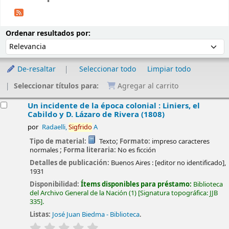
Ordenar
Ordenar por:
Ordenar resultados por:
De-resaltar
Seleccionar todo
Limpiar todo
Seleccionar títulos para:
Agregar al carrito
esultados
Un incidente de la época colonial : Liniers, el
Cabildo y D. Lázaro de Rivera (1808)
por
Radaelli,
Sigfrido
A
Tipo de material:
Texto
; Formato:
impreso caracteres
normales
; Forma literaria:
No es ficción
Detalles de publicación:
Buenos Aires :
[editor no identificado],
1931
Disponibilidad:
Ítems disponibles para préstamo:
Biblioteca
del Archivo General de la Nación
(1)
Signatura topográfica:
JJB
335
.
Listas:
José Juan Biedma - Biblioteca
.
valoración
Valoración media: 0.0 de 5 estrellas