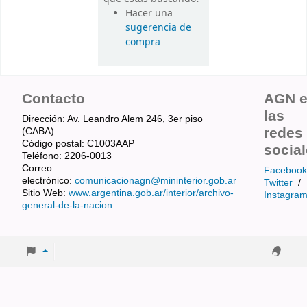
Hacer una
sugerencia de
compra
Contacto
AGN 
las
Dirección: Av. Leandro Alem 246, 3er piso
redes
(CABA).
Código postal: C1003AAP
socia
Teléfono: 2206-0013
Correo
Facebook
electrónico:
comunicacionagn@mininterior.gob.ar
Twitter
/
Sitio Web:
www.argentina.gob.ar/interior/archivo-
Instagra
general-de-la-nacion