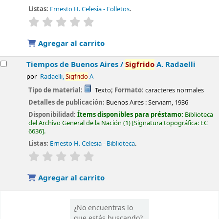
Listas:
Ernesto H. Celesia - Folletos
.
valoración
Valoración media: 0.0 de 5 estrellas
Agregar al carrito
Tiempos de Buenos Aires /
Sigfrido
A. Radaelli
por
Radaelli,
Sigfrido
A
Tipo de material:
Texto
; Formato:
caracteres normales
Detalles de publicación:
Buenos Aires :
Serviam,
1936
Disponibilidad:
Ítems disponibles para préstamo:
Biblioteca
del Archivo General de la Nación
(1)
Signatura topográfica:
EC
6636
.
Listas:
Ernesto H. Celesia - Biblioteca
.
valoración
Valoración media: 0.0 de 5 estrellas
Agregar al carrito
¿No encuentras lo
que estás buscando?