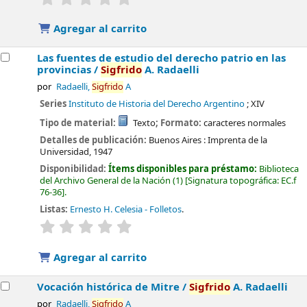
Agregar al carrito
Las fuentes de estudio del derecho patrio en las
provincias /
Sigfrido
A. Radaelli
por
Radaelli,
Sigfrido
A
Series
Instituto de Historia del Derecho Argentino
; XIV
Tipo de material:
Texto
; Formato:
caracteres normales
Detalles de publicación:
Buenos Aires :
Imprenta de la
Universidad,
1947
Disponibilidad:
Ítems disponibles para préstamo:
Biblioteca
del Archivo General de la Nación
(1)
Signatura topográfica:
EC.f
76-36
.
Listas:
Ernesto H. Celesia - Folletos
.
valoración
Valoración media: 0.0 de 5 estrellas
Agregar al carrito
Vocación histórica de Mitre /
Sigfrido
A. Radaelli
por
Radaelli,
Sigfrido
A