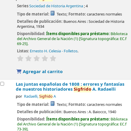
Series
Sociedad de Historia Argentina
; 4
Tipo de material:
Texto
; Formato:
caracteres normales
Detalles de publicación:
Buenos Aires :
Sociedad de Historia
Argentina,
1934
Disponibilidad:
Ítems disponibles para préstamo:
Biblioteca
del Archivo General de la Nación
(1)
Signatura topográfica:
EC.f
69-25
.
Listas:
Ernesto H. Celesia - Folletos
.
valoración
Valoración media: 0.0 de 5 estrellas
Agregar al carrito
Las juntas españolas de 1808 : errores y fantasías
de nuestros historiadores
Sigfrido
A. Radaelli
por
Radaelli,
Sigfrido
A
Tipo de material:
Texto
; Formato:
caracteres normales
Detalles de publicación:
Buenos Aires :
A. Baiocco,
1940
Disponibilidad:
Ítems disponibles para préstamo:
Biblioteca
del Archivo General de la Nación
(1)
Signatura topográfica:
EC.f
73-39
.