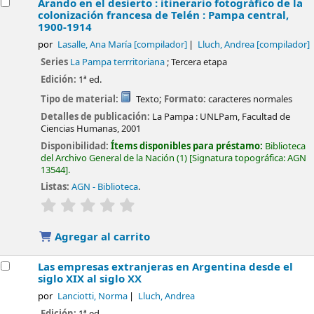
Arando en el desierto : itinerario fotográfico de la
colonización francesa de Telén : Pampa central,
1900-1914
por
Lasalle, Ana María
[compilador]
Lluch, Andrea
[compilador]
Series
La Pampa terrritoriana
; Tercera etapa
Edición:
1ª ed.
Tipo de material:
Texto
; Formato:
caracteres normales
Detalles de publicación:
La Pampa :
UNLPam, Facultad de
Ciencias Humanas,
2001
Disponibilidad:
Ítems disponibles para préstamo:
Biblioteca
del Archivo General de la Nación
(1)
Signatura topográfica:
AGN
13544
.
Listas:
AGN - Biblioteca
.
valoración
Valoración media: 0.0 de 5 estrellas
Agregar al carrito
Las empresas extranjeras en Argentina desde el
siglo XIX al siglo XX
por
Lanciotti, Norma
Lluch, Andrea
Edición:
1ª ed.