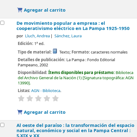
Agregar al carrito
De movimiento popular a empresa : el
cooperativismo eléctrico en La Pampa 1925-1950
por
Lluch, Andrea
Sánchez, Laura
Edición:
1ª ed.
Tipo de material:
Texto
; Formato:
caracteres normales
Detalles de publicación:
La Pampa :
Fondo Editorial
Pampeano,
2002
Disponibilidad:
Ítems disponibles para préstamo:
Biblioteca
del Archivo General de la Nación
(1)
Signatura topográfica:
AGN
13990
.
Listas:
AGN - Biblioteca
.
valoración
Valoración media: 0.0 de 5 estrellas
Agregar al carrito
Al oeste del paraíso : la transformación del espacio
natural, económico y social en la Pampa Central :
S.XIX y XX