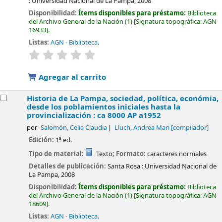
:
Universidad Nacional de La Pampa,
2008
Disponibilidad:
Ítems disponibles para préstamo:
Biblioteca
del Archivo General de la Nación
(1)
Signatura topográfica:
AGN
16933
.
Listas:
AGN - Biblioteca
.
valoración
Valoración media: 0.0 de 5 estrellas
Agregar al carrito
Historia de La Pampa, sociedad, política, económia,
desde los poblamientos iniciales hasta la
provincialización : ca 8000 AP a1952
por
Salomón, Celia Claudia
Lluch, Andrea Mari
[compilador]
Edición:
1ª ed.
Tipo de material:
Texto
; Formato:
caracteres normales
Detalles de publicación:
Santa Rosa :
Universidad Nacional de
La Pampa,
2008
Disponibilidad:
Ítems disponibles para préstamo:
Biblioteca
del Archivo General de la Nación
(1)
Signatura topográfica:
AGN
18609
.
Listas:
AGN - Biblioteca
.