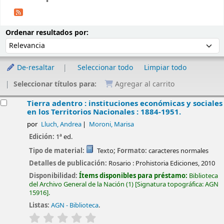
Ordenar
Ordenar por:
Ordenar resultados por:
De-resaltar
Seleccionar todo
Limpiar todo
Seleccionar títulos para:
Agregar al carrito
esultados
Tierra adentro : instituciones económicas y sociales
en los Territorios Nacionales : 1884-1951.
por
Lluch, Andrea
Moroni, Marisa
Edición:
1ª ed.
Tipo de material:
Texto
; Formato:
caracteres normales
Detalles de publicación:
Rosario :
Prohistoria Ediciones,
2010
Disponibilidad:
Ítems disponibles para préstamo:
Biblioteca
del Archivo General de la Nación
(1)
Signatura topográfica:
AGN
15916
.
Listas:
AGN - Biblioteca
.
valoración
Valoración media: 0.0 de 5 estrellas