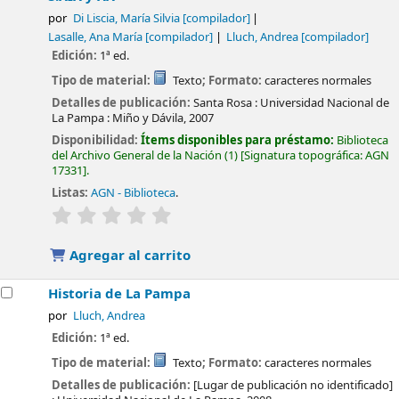
por
Di Liscia, María Silvia
[compilador]
Lasalle, Ana María
[compilador]
Lluch, Andrea
[compilador]
Edición:
1ª ed.
Tipo de material:
Texto
; Formato:
caracteres normales
Detalles de publicación:
Santa Rosa :
Universidad Nacional de
La Pampa : Miño y Dávila,
2007
Disponibilidad:
Ítems disponibles para préstamo:
Biblioteca
del Archivo General de la Nación
(1)
Signatura topográfica:
AGN
17331
.
Listas:
AGN - Biblioteca
.
valoración
Valoración media: 0.0 de 5 estrellas
Agregar al carrito
Historia de La Pampa
por
Lluch, Andrea
Edición:
1ª ed.
Tipo de material:
Texto
; Formato:
caracteres normales
Detalles de publicación:
[Lugar de publicación no identificado]