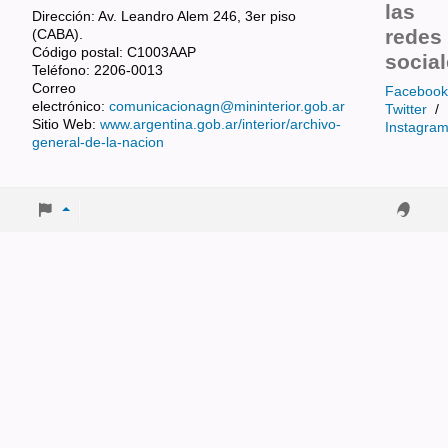
las
Dirección: Av. Leandro Alem 246, 3er piso
redes
(CABA).
Código postal: C1003AAP
socia
Teléfono: 2206-0013
Correo
Facebook
electrónico:
comunicacionagn@mininterior.gob.ar
Twitter
/
Sitio Web:
www.argentina.gob.ar/interior/archivo-
Instagra
general-de-la-nacion