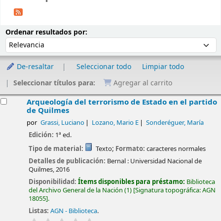
Ordenar
Ordenar por:
Ordenar resultados por:
De-resaltar
Seleccionar todo
Limpiar todo
Seleccionar títulos para:
Agregar al carrito
esultados
Arqueología del terrorismo de Estado en el partido
de Quilmes
por
Grassi, Luciano
Lozano, Mario E
Sonderéguer, María
Edición:
1ª ed.
Tipo de material:
Texto
; Formato:
caracteres normales
Detalles de publicación:
Bernal :
Universidad Nacional de
Quilmes,
2016
Disponibilidad:
Ítems disponibles para préstamo:
Biblioteca
del Archivo General de la Nación
(1)
Signatura topográfica:
AGN
18055
.
Listas:
AGN - Biblioteca
.
valoración