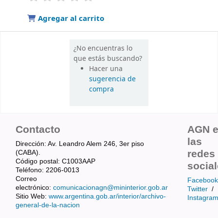
Agregar al carrito
¿No encuentras lo
que estás buscando?
Hacer una
sugerencia de
compra
Contacto
AGN 
las
Dirección: Av. Leandro Alem 246, 3er piso
redes
(CABA).
Código postal: C1003AAP
socia
Teléfono: 2206-0013
Correo
Facebook
electrónico:
comunicacionagn@mininterior.gob.ar
Twitter
/
Sitio Web:
www.argentina.gob.ar/interior/archivo-
Instagra
general-de-la-nacion