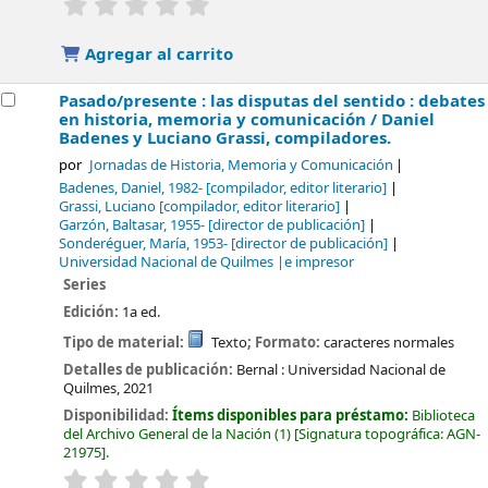
Valoración media: 0.0 de 5 estrellas
Agregar al carrito
Pasado/presente : las disputas del sentido : debates
en historia, memoria y comunicación /
Daniel
Badenes y Luciano Grassi, compiladores.
por
Jornadas de Historia, Memoria y Comunicación
Badenes, Daniel
, 1982-
[compilador, editor literario]
Grassi, Luciano
[compilador, editor literario]
Garzón, Baltasar
, 1955-
[director de publicación]
Sonderéguer, María
, 1953-
[director de publicación]
Universidad Nacional de Quilmes |e impresor
Series
Edición:
1a ed.
Tipo de material:
Texto
; Formato:
caracteres normales
Detalles de publicación:
Bernal :
Universidad Nacional de
Quilmes,
2021
Disponibilidad:
Ítems disponibles para préstamo:
Biblioteca
del Archivo General de la Nación
(1)
Signatura topográfica:
AGN-
21975
.
valoración
Valoración media: 0.0 de 5 estrellas