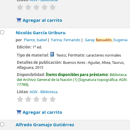
valoración
Valoración media: 0.0 de 5 estrellas
Agregar al carrito
Nicolás García Uriburu
por
Plante, Isabel
Farina, Fernando
Garay
Basualdo,
Eugenia
Edición:
1ª ed.
Tipo de material:
Texto
; Formato:
caracteres normales
Detalles de publicación:
Buenos Aires :
Aguilar, Altea, Taurus,
Alfaguara,
2015
Disponibilidad:
Ítems disponibles para préstamo:
Biblioteca
del Archivo General de la Nación
(1)
Signatura topográfica:
AGN
17789
.
Listas:
AGN - Biblioteca
.
valoración
Valoración media: 0.0 de 5 estrellas
Agregar al carrito
Alfredo Gramajo Gutiérrez