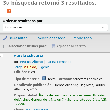
Su búsqueda retornó 3 resultados.
Ordenar
Ordenar por:
Ordenar resultados por:
De-resaltar
Seleccionar todo
Limpiar todo
Seleccionar títulos para:
Agregar al carrito
esultados
Marcia Schvartz
por
Petrina, Alberto
Farina, Fernando
Garay
Basualdo,
Eugenia
Edición:
1ª ed.
Tipo de material:
Texto
; Formato:
caracteres normales
Detalles de publicación:
Buenos Aires :
Aguilar, Altea, Taurus,
Alfaguara,
2015
Disponibilidad:
Ítems disponibles para préstamo:
Biblioteca
del Archivo General de la Nación
(1)
Signatura topográfica:
AGN
17799
.
Listas:
AGN - Biblioteca
.