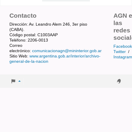
Contacto
AGN 
las
Dirección: Av. Leandro Alem 246, 3er piso
redes
(CABA).
Código postal: C1003AAP
socia
Teléfono: 2206-0013
Correo
Facebook
electrónico:
comunicacionagn@mininterior.gob.ar
Twitter
/
Sitio Web:
www.argentina.gob.ar/interior/archivo-
Instagra
general-de-la-nacion