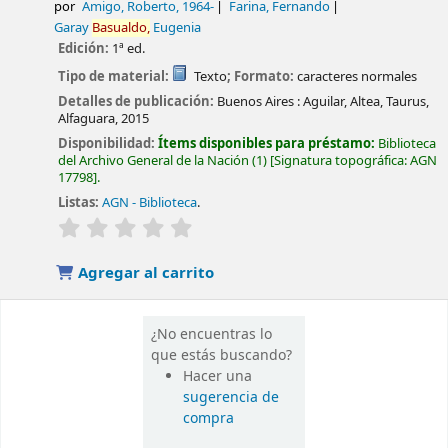
por
Amigo, Roberto
, 1964-
Farina, Fernando
Garay
Basualdo,
Eugenia
Edición:
1ª ed.
Tipo de material:
Texto
; Formato:
caracteres normales
Detalles de publicación:
Buenos Aires :
Aguilar, Altea, Taurus,
Alfaguara,
2015
Disponibilidad:
Ítems disponibles para préstamo:
Biblioteca
del Archivo General de la Nación
(1)
Signatura topográfica:
AGN
17798
.
Listas:
AGN - Biblioteca
.
valoración
Valoración media: 0.0 de 5 estrellas
Agregar al carrito
¿No encuentras lo
que estás buscando?
Hacer una
sugerencia de
compra