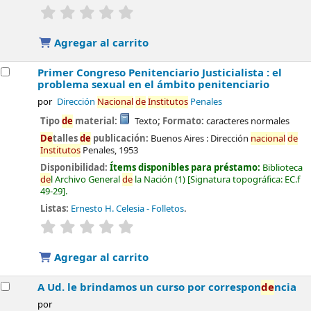
valoración
Valoración media: 0.0
de
5 estrellas
Agregar al carrito
Primer Congreso Penitenciario Justicialista : el
problema sexual en el ámbito penitenciario
por
Dirección
Nacional
de
Institutos
Penales
Tipo
de
material:
Texto
; Formato:
caracteres normales
De
talles
de
publicación:
Buenos Aires :
Dirección
nacional
de
Institutos
Penales,
1953
Disponibilidad:
Ítems disponibles para préstamo:
Biblioteca
de
l Archivo General
de
la Nación
(1)
Signatura topográfica:
EC.f
49-29
.
Listas:
Ernesto H. Celesia - Folletos
.
valoración
Valoración media: 0.0
de
5 estrellas
Agregar al carrito
A Ud. le brindamos un curso por correspon
de
ncia
por