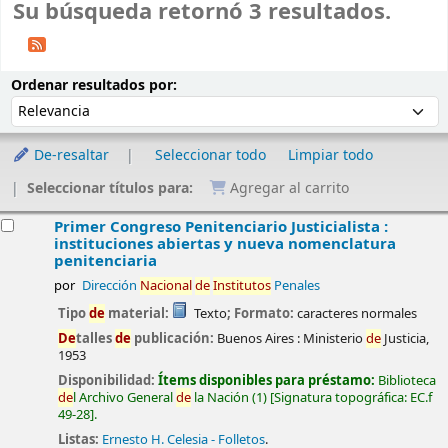
Su búsqueda retornó 3 resultados.
Ordenar
Ordenar por:
Ordenar resultados por:
De-resaltar
Seleccionar todo
Limpiar todo
Seleccionar títulos para:
Agregar al carrito
esultados
Primer Congreso Penitenciario Justicialista :
instituciones abiertas y nueva nomenclatura
penitenciaria
por
Dirección
Nacional
de
Institutos
Penales
Tipo
de
material:
Texto
; Formato:
caracteres normales
De
talles
de
publicación:
Buenos Aires :
Ministerio
de
Justicia,
1953
Disponibilidad:
Ítems disponibles para préstamo:
Biblioteca
de
l Archivo General
de
la Nación
(1)
Signatura topográfica:
EC.f
49-28
.
Listas:
Ernesto H. Celesia - Folletos
.