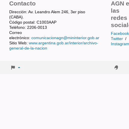
Contacto
AGN 
las
Dirección: Av. Leandro Alem 246, 3er piso
redes
(CABA).
Código postal: C1003AAP
socia
Teléfono: 2206-0013
Correo
Facebook
electrónico:
comunicacionagn@mininterior.gob.ar
Twitter
/
Sitio Web:
www.argentina.gob.ar/interior/archivo-
Instagra
general-de-la-nacion