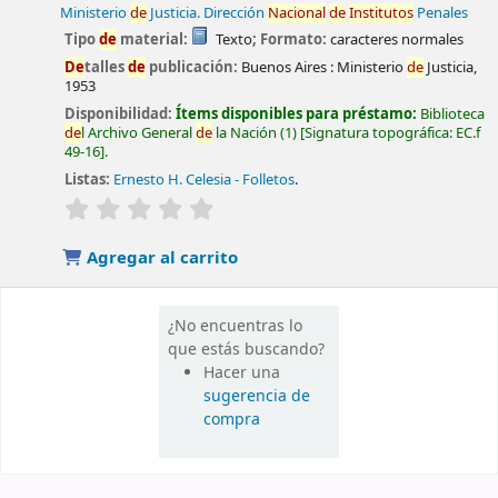
Ministerio
de
Justicia. Dirección
Nacional
de
Institutos
Penales
Tipo
de
material:
Texto
; Formato:
caracteres normales
De
talles
de
publicación:
Buenos Aires :
Ministerio
de
Justicia,
1953
Disponibilidad:
Ítems disponibles para préstamo:
Biblioteca
de
l Archivo General
de
la Nación
(1)
Signatura topográfica:
EC.f
49-16
.
Listas:
Ernesto H. Celesia - Folletos
.
valoración
Valoración media: 0.0
de
5 estrellas
Agregar al carrito
¿No encuentras lo
que estás buscando?
Hacer una
sugerencia de
compra