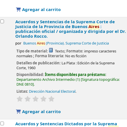
Agregar al carrito
Acuerdos y Sentencias de la Suprema Corte de
Justicia de la Provincia de Buenos
Aires
:
publicación oficial /
organizada y dirigida por el Dr.
Orlando Rocco.
por
Buenos
Aires
(Provincia). Suprema Corte de Justicia
Tipo de material:
Texto
; Formato:
impreso caracteres
normales
; Forma literaria:
No es ficción
Detalles de publicación:
La Plata :
Edición de la Suprema
Corte,
1960
Disponibilidad:
Ítems disponibles para préstamo:
Departamento Archivo Intermedio
(1)
Signatura topográfica:
DNE 0810
.
Listas:
Dirección Nacional Electoral
.
valoración
Valoración media: 0.0 de 5 estrellas
Agregar al carrito
Acuerdos y Sentencias Dictados por la Suprema