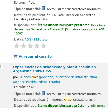
Edición:
1ª ed.
Tipo de material:
Texto
; Formato:
caracteres normales
Detalles de publicación:
La Plata :
Dirección General de
Escuelas y Cultura,
1986
Disponibilidad:
Ítems disponibles para préstamo:
Biblioteca
del Archivo General de la Nación
(1)
Signatura topográfica:
AGN
10062
.
Listas:
AGN - Biblioteca
.
valoración
Valoración media: 0.0 de 5 estrellas
Agregar al carrito
Experiencias de urbanismo y planificación en
Argentina 1909-1955
por
Buenos
Aires
(provincia). Ministerio de Infraestructura
Méndez, Patricia
[editor literario]
Edición:
1ª ed.
Tipo de material:
Texto
; Formato:
caracteres normales
Detalles de publicación:
Buenos
Aires
:
CEDODAL,
2012
Disponibilidad:
Ítems disponibles para préstamo:
Biblioteca