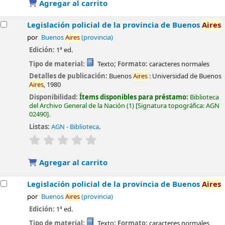
Agregar al carrito
Legislación policial de la provincia de Buenos
Aires
por
Buenos
Aires
(provincia)
Edición:
1ª ed.
Tipo de material:
Texto
; Formato:
caracteres normales
Detalles de publicación:
Buenos
Aires
:
Universidad de Buenos
Aires
,
1980
Disponibilidad:
Ítems disponibles para préstamo:
Biblioteca
del Archivo General de la Nación
(1)
Signatura topográfica:
AGN
02490
.
Listas:
AGN - Biblioteca
.
valoración
Valoración media: 0.0 de 5 estrellas
Agregar al carrito
Legislación policial de la provincia de Buenos
Aires
por
Buenos
Aires
(provincia)
Edición:
1ª ed.
Tipo de material:
Texto
; Formato:
caracteres normales