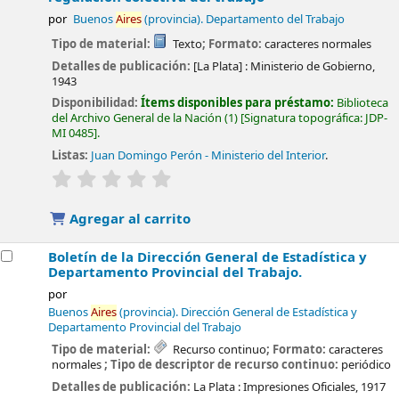
por
Buenos
Aires
(provincia). Departamento del Trabajo
Tipo de material:
Texto
; Formato:
caracteres normales
Detalles de publicación:
[La Plata] :
Ministerio de Gobierno,
1943
Disponibilidad:
Ítems disponibles para préstamo:
Biblioteca
del Archivo General de la Nación
(1)
Signatura topográfica:
JDP-
MI 0485
.
Listas:
Juan Domingo Perón - Ministerio del Interior
.
valoración
Valoración media: 0.0 de 5 estrellas
Agregar al carrito
Boletín de la Dirección General de Estadística y
Departamento Provincial del Trabajo.
por
Buenos
Aires
(provincia). Dirección General de Estadística y
Departamento Provincial del Trabajo
Tipo de material:
Recurso continuo
; Formato:
caracteres
normales
; Tipo de descriptor de recurso continuo:
periódico
Detalles de publicación:
La Plata :
Impresiones Oficiales,
1917