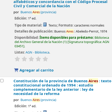
alfabéticos y concordancia con el Código Procesal
Civil y Comercial de la Nación
por
Buenos
Aires
(provincia)
Edición:
1ª ed.
Tipo de material:
Texto
; Formato:
caracteres normales
Detalles de publicación:
Buenos
Aires
:
Abeledo-Perrot,
1974
Disponibilidad:
Ítems disponibles para préstamo:
Biblioteca
del Archivo General de la Nación
(1)
Signatura topográfica:
AGN
03451
.
Listas:
AGN - Biblioteca
.
valoración
Valoración media: 0.0 de 5 estrellas
Agregar al carrito
Constitución de la provincia de Buenos
Aires
: texto
constitucional ordenado de 1994 : estudio
complementario de la ley anterior : ley de
necesidad de la reforma
por
Buenos
Aires
(provincia)
Edición:
1ª ed.