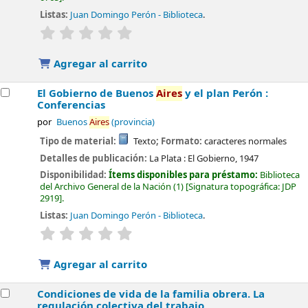
Listas:
Juan Domingo Perón - Biblioteca
.
valoración
Valoración media: 0.0 de 5 estrellas
Agregar al carrito
El Gobierno de Buenos
Aires
y el plan Perón :
Conferencias
por
Buenos
Aires
(provincia)
Tipo de material:
Texto
; Formato:
caracteres normales
Detalles de publicación:
La Plata :
El Gobierno,
1947
Disponibilidad:
Ítems disponibles para préstamo:
Biblioteca
del Archivo General de la Nación
(1)
Signatura topográfica:
JDP
2919
.
Listas:
Juan Domingo Perón - Biblioteca
.
valoración
Valoración media: 0.0 de 5 estrellas
Agregar al carrito
Condiciones de vida de la familia obrera. La
regulación colectiva del trabajo