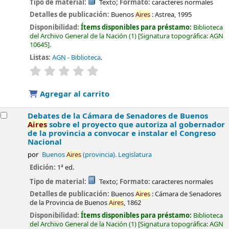
Tipo de material:
Texto
; Formato:
caracteres normales
Detalles de publicación:
Buenos
Aires
:
Astrea,
1995
Disponibilidad:
Ítems disponibles para préstamo:
Biblioteca
del Archivo General de la Nación
(1)
Signatura topográfica:
AGN
10645
.
Listas:
AGN - Biblioteca
.
valoración
Valoración media: 0.0 de 5 estrellas
Agregar al carrito
Debates de la Cámara de Senadores de Buenos
Aires
sobre el proyecto que autoriza al gobernador
de la provincia a convocar e instalar el Congreso
Nacional
por
Buenos
Aires
(provincia). Legislatura
Edición:
1ª ed.
Tipo de material:
Texto
; Formato:
caracteres normales
Detalles de publicación:
Buenos
Aires
:
Cámara de Senadores
de la Provincia de Buenos
Aires
,
1862
Disponibilidad:
Ítems disponibles para préstamo:
Biblioteca
del Archivo General de la Nación
(1)
Signatura topográfica:
AGN