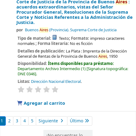
Corte de Justicia de la Provincia de Buenos
Aires
:
acuerdos extraordinarios, vistas del Señor
Procurador General, Resoluciones de la Suprema
Corte y Noticias Referentes a la Administración de
Justicia.
por
Buenos
Aires
(Provincia). Suprema Corte de Justicia
Tipo de material:
Texto
; Formato:
impreso caracteres
normales
; Forma literaria:
No es ficción
Detalles de publicación:
La Plata :
Imprenta de la Dirección
General de Rentas de la Provincia de Buenos
Aires
,
1950
Disponibilidad:
Ítems disponibles para préstamo:
Departamento Archivo Intermedio
(1)
Signatura topográfica:
DNE 0346
.
Listas:
Dirección Nacional Electoral
.
valoración
Valoración media: 0.0 de 5 estrellas
Agregar al carrito
1
2
3
4
5
Siguiente
Último
¿No encuentras lo