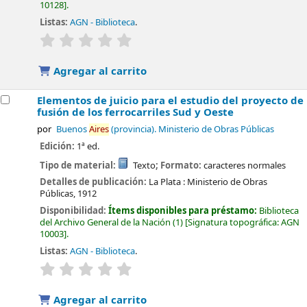
10128
.
Listas:
AGN - Biblioteca
.
valoración
Valoración media: 0.0 de 5 estrellas
Agregar al carrito
Elementos de juicio para el estudio del proyecto de
fusión de los ferrocarriles Sud y Oeste
por
Buenos
Aires
(provincia). Ministerio de Obras Públicas
Edición:
1ª ed.
Tipo de material:
Texto
; Formato:
caracteres normales
Detalles de publicación:
La Plata :
Ministerio de Obras
Públicas,
1912
Disponibilidad:
Ítems disponibles para préstamo:
Biblioteca
del Archivo General de la Nación
(1)
Signatura topográfica:
AGN
10003
.
Listas:
AGN - Biblioteca
.
valoración
Valoración media: 0.0 de 5 estrellas
Agregar al carrito