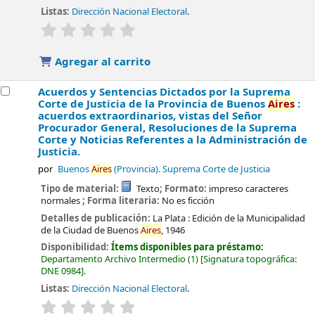
Listas:
Dirección Nacional Electoral
.
valoración
Valoración media: 0.0 de 5 estrellas
Agregar al carrito
Acuerdos y Sentencias Dictados por la Suprema
Corte de Justicia de la Provincia de Buenos
Aires
:
acuerdos extraordinarios, vistas del Señor
Procurador General, Resoluciones de la Suprema
Corte y Noticias Referentes a la Administración de
Justicia.
por
Buenos
Aires
(Provincia). Suprema Corte de Justicia
Tipo de material:
Texto
; Formato:
impreso caracteres
normales
; Forma literaria:
No es ficción
Detalles de publicación:
La Plata :
Edición de la Municipalidad
de la Ciudad de Buenos
Aires
,
1946
Disponibilidad:
Ítems disponibles para préstamo:
Departamento Archivo Intermedio
(1)
Signatura topográfica:
DNE 0984
.
Listas:
Dirección Nacional Electoral
.
valoración
Valoración media: 0.0 de 5 estrellas