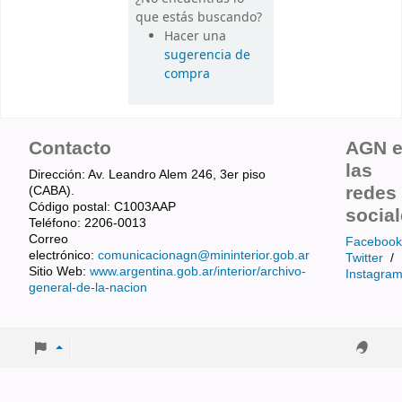
que estás buscando?
Hacer una
sugerencia de
compra
Contacto
AGN 
las
Dirección: Av. Leandro Alem 246, 3er piso
redes
(CABA).
Código postal: C1003AAP
socia
Teléfono: 2206-0013
Correo
Facebook
electrónico:
comunicacionagn@mininterior.gob.ar
Twitter
/
Sitio Web:
www.argentina.gob.ar/interior/archivo-
Instagra
general-de-la-nacion