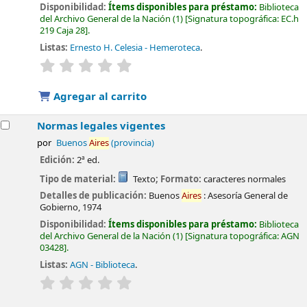
Disponibilidad:
Ítems disponibles para préstamo:
Biblioteca
del Archivo General de la Nación
(1)
Signatura topográfica:
EC.h
219 Caja 28
.
Listas:
Ernesto H. Celesia - Hemeroteca
.
valoración
Valoración media: 0.0 de 5 estrellas
Agregar al carrito
Normas legales vigentes
por
Buenos
Aires
(provincia)
Edición:
2ª ed.
Tipo de material:
Texto
; Formato:
caracteres normales
Detalles de publicación:
Buenos
Aires
:
Asesoría General de
Gobierno,
1974
Disponibilidad:
Ítems disponibles para préstamo:
Biblioteca
del Archivo General de la Nación
(1)
Signatura topográfica:
AGN
03428
.
Listas:
AGN - Biblioteca
.
valoración
Valoración media: 0.0 de 5 estrellas