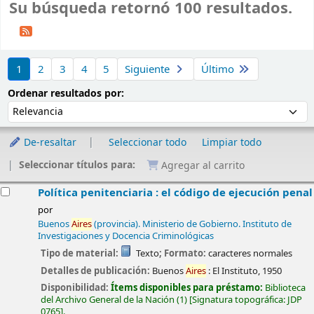
Su búsqueda retornó 100 resultados.
Ordenar
1
2
3
4
5
Siguiente
Último
Ordenar por:
Ordenar resultados por:
De-resaltar
Seleccionar todo
Limpiar todo
Seleccionar títulos para:
Agregar al carrito
esultados
Política penitenciaria : el código de ejecución penal
por
Buenos
Aires
(provincia). Ministerio de Gobierno. Instituto de
Investigaciones y Docencia Criminológicas
Tipo de material:
Texto
; Formato:
caracteres normales
Detalles de publicación:
Buenos
Aires
:
El Instituto,
1950
Disponibilidad:
Ítems disponibles para préstamo:
Biblioteca
del Archivo General de la Nación
(1)
Signatura topográfica:
JDP
0765
.