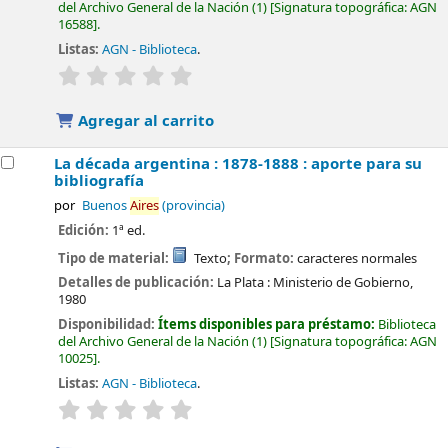
del Archivo General de la Nación
(1)
Signatura topográfica:
AGN
16588
.
Listas:
AGN - Biblioteca
.
valoración
Valoración media: 0.0 de 5 estrellas
Agregar al carrito
La década argentina : 1878-1888 : aporte para su
bibliografía
por
Buenos
Aires
(provincia)
Edición:
1ª ed.
Tipo de material:
Texto
; Formato:
caracteres normales
Detalles de publicación:
La Plata :
Ministerio de Gobierno,
1980
Disponibilidad:
Ítems disponibles para préstamo:
Biblioteca
del Archivo General de la Nación
(1)
Signatura topográfica:
AGN
10025
.
Listas:
AGN - Biblioteca
.
valoración
Valoración media: 0.0 de 5 estrellas