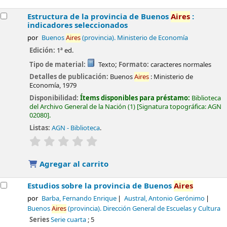
Estructura de la provincia de Buenos
Aires
:
indicadores seleccionados
por
Buenos
Aires
(provincia). Ministerio de Economía
Edición:
1ª ed.
Tipo de material:
Texto
; Formato:
caracteres normales
Detalles de publicación:
Buenos
Aires
:
Ministerio de
Economía,
1979
Disponibilidad:
Ítems disponibles para préstamo:
Biblioteca
del Archivo General de la Nación
(1)
Signatura topográfica:
AGN
02080
.
Listas:
AGN - Biblioteca
.
valoración
Valoración media: 0.0 de 5 estrellas
Agregar al carrito
Estudios sobre la provincia de Buenos
Aires
por
Barba, Fernando Enrique
Austral, Antonio Gerónimo
Buenos
Aires
(provincia). Dirección General de Escuelas y Cultura
Series
Serie cuarta
; 5