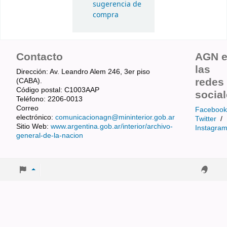
sugerencia de
compra
Contacto
AGN 
las
Dirección: Av. Leandro Alem 246, 3er piso
redes
(CABA).
Código postal: C1003AAP
socia
Teléfono: 2206-0013
Correo
Facebook
electrónico:
comunicacionagn@mininterior.gob.ar
Twitter
/
Sitio Web:
www.argentina.gob.ar/interior/archivo-
Instagra
general-de-la-nacion