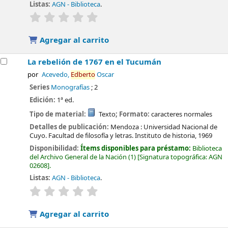
Listas:
AGN - Biblioteca
.
valoración
Valoración media: 0.0 de 5 estrellas
Agregar al carrito
La rebelión de 1767 en el Tucumán
por
Acevedo,
Edberto
Oscar
Series
Monografías
; 2
Edición:
1ª ed.
Tipo de material:
Texto
; Formato:
caracteres normales
Detalles de publicación:
Mendoza :
Universidad Nacional de
Cuyo. Facultad de filosofía y letras. Instituto de historia,
1969
Disponibilidad:
Ítems disponibles para préstamo:
Biblioteca
del Archivo General de la Nación
(1)
Signatura topográfica:
AGN
02608
.
Listas:
AGN - Biblioteca
.
valoración
Valoración media: 0.0 de 5 estrellas
Agregar al carrito