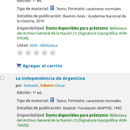
Edición:
1ª ed.
Tipo de material:
Texto
; Formato:
caracteres normales
Detalles de publicación:
Buenos Aires :
Academia Nacional de
la Hisotria,
2010
Disponibilidad:
Ítems disponibles para préstamo:
Biblioteca
del Archivo General de la Nación
(1)
Signatura topográfica:
AGN
07634
.
Listas:
AGN - Biblioteca
.
valoración
Valoración media: 0.0 de 5 estrellas
Agregar al carrito
La independencia de Argentina
por
Acevedo,
Edberto
Oscar
Edición:
1ª ed.
Tipo de material:
Texto
; Formato:
caracteres normales
Detalles de publicación:
Madrid :
Fundación MAPFRE,
1992
Disponibilidad:
Ítems disponibles para préstamo:
Biblioteca
del Archivo General de la Nación
(1)
Signatura topográfica:
AGN
10420
.