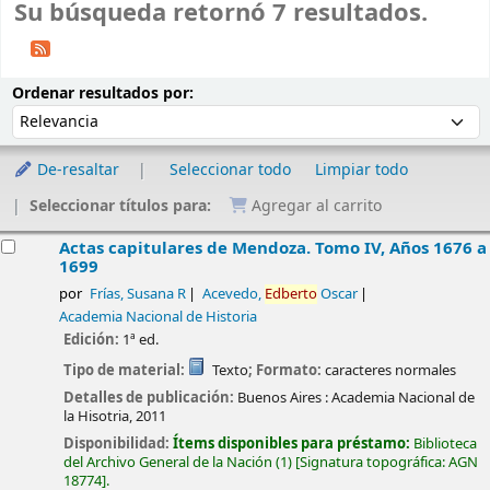
Su búsqueda retornó 7 resultados.
Ordenar
Ordenar por:
Ordenar resultados por:
De-resaltar
Seleccionar todo
Limpiar todo
Seleccionar títulos para:
Agregar al carrito
esultados
Actas capitulares de Mendoza. Tomo IV, Años 1676 a
1699
por
Frías, Susana R
Acevedo,
Edberto
Oscar
Academia Nacional de Historia
Edición:
1ª ed.
Tipo de material:
Texto
; Formato:
caracteres normales
Detalles de publicación:
Buenos Aires :
Academia Nacional de
la Hisotria,
2011
Disponibilidad:
Ítems disponibles para préstamo:
Biblioteca
del Archivo General de la Nación
(1)
Signatura topográfica:
AGN
18774
.