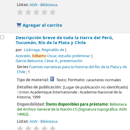
Listas:
AGN - Biblioteca
.
valoración
Valoración media: 0.0 de 5 estrellas
Agregar al carrito
Descripción breve de toda la tierra del Perú,
Tucumán, Río de la Plata y Chile
por
Lizárraga, Reginaldo de
Acevedo,
Edberto
Oscar, estudio preliminar
García Belsunce, César A., presentación
Series
Fuentes narrativas para la historia del Río de la Plata y de
Chile
; 1
Tipo de material:
Texto
; Formato:
caracteres normales
Detalles de publicación:
[Lugar de publicación no identificado]
:
Union Academique Internationale : Academia Nacional de la
Historia,
1999
Disponibilidad:
Ítems disponibles para préstamo:
Biblioteca
del Archivo General de la Nación
(1)
Signatura topográfica:
AGN
14062
.
Listas:
AGN - Biblioteca
.
valoración
Valoración media: 0.0 de 5 estrellas