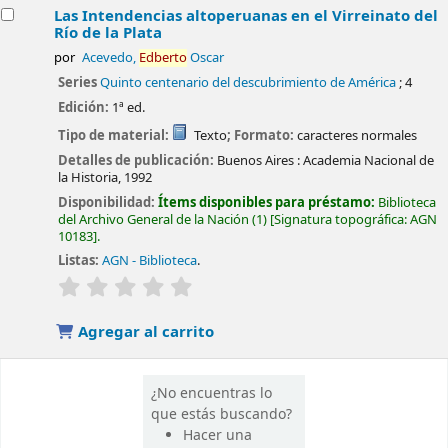
Las Intendencias altoperuanas en el Virreinato del
Río de la Plata
por
Acevedo,
Edberto
Oscar
Series
Quinto centenario del descubrimiento de América
; 4
Edición:
1ª ed.
Tipo de material:
Texto
; Formato:
caracteres normales
Detalles de publicación:
Buenos Aires :
Academia Nacional de
la Historia,
1992
Disponibilidad:
Ítems disponibles para préstamo:
Biblioteca
del Archivo General de la Nación
(1)
Signatura topográfica:
AGN
10183
.
Listas:
AGN - Biblioteca
.
valoración
Valoración media: 0.0 de 5 estrellas
Agregar al carrito
¿No encuentras lo
que estás buscando?
Hacer una