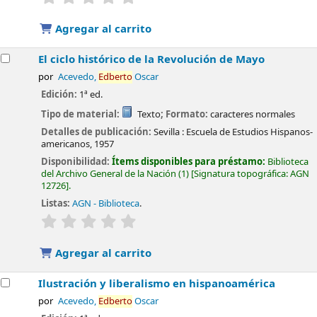
Agregar al carrito
El ciclo histórico de la Revolución de Mayo
por
Acevedo,
Edberto
Oscar
Edición:
1ª ed.
Tipo de material:
Texto
; Formato:
caracteres normales
Detalles de publicación:
Sevilla :
Escuela de Estudios Hispanos-
americanos,
1957
Disponibilidad:
Ítems disponibles para préstamo:
Biblioteca
del Archivo General de la Nación
(1)
Signatura topográfica:
AGN
12726
.
Listas:
AGN - Biblioteca
.
valoración
Valoración media: 0.0 de 5 estrellas
Agregar al carrito
Ilustración y liberalismo en hispanoamérica
por
Acevedo,
Edberto
Oscar