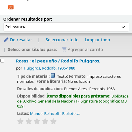
Ordenar
Ordenar por:
Ordenar resultados por:
De-resaltar
Seleccionar todo
Limpiar todo
Seleccionar títulos para:
Agregar al carrito
esultados
Rosas : el pequeño /
Rodolfo Puiggros.
por
Puiggros, Rodolfo
, 1906-1980
Tipo de material:
Texto
; Formato:
impreso caracteres
normales
; Forma literaria:
No es ficción
Detalles de publicación:
Buenos Aires :
Perennis,
1958
Disponibilidad:
Ítems disponibles para préstamo:
Biblioteca
del Archivo General de la Nación
(1)
Signatura topográfica:
MB
039
.
Listas:
Manuel Belnicoff - Biblioteca
.
valoración
Valoración media: 0.0 de 5 estrellas