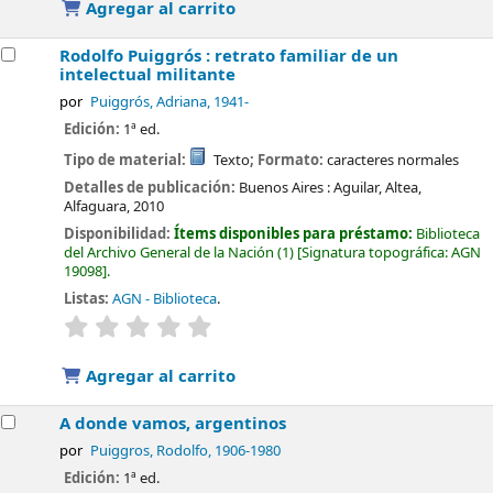
Agregar al carrito
Rodolfo Puiggrós : retrato familiar de un
intelectual militante
por
Puiggrós, Adriana
, 1941-
Edición:
1ª ed.
Tipo de material:
Texto
; Formato:
caracteres normales
Detalles de publicación:
Buenos Aires :
Aguilar, Altea,
Alfaguara,
2010
Disponibilidad:
Ítems disponibles para préstamo:
Biblioteca
del Archivo General de la Nación
(1)
Signatura topográfica:
AGN
19098
.
Listas:
AGN - Biblioteca
.
valoración
Valoración media: 0.0 de 5 estrellas
Agregar al carrito
A donde vamos, argentinos
por
Puiggros, Rodolfo
, 1906-1980
Edición:
1ª ed.