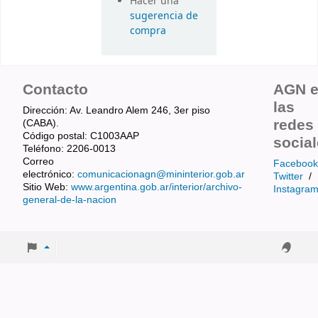
Hacer una
sugerencia de
compra
Contacto
AGN 
las
Dirección: Av. Leandro Alem 246, 3er piso
redes
(CABA).
Código postal: C1003AAP
socia
Teléfono: 2206-0013
Correo
Facebook
electrónico:
comunicacionagn@mininterior.gob.ar
Twitter
/
Sitio Web:
www.argentina.gob.ar/interior/archivo-
Instagra
general-de-la-nacion