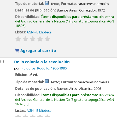
Tipo de material:
Texto
; Formato:
caracteres normales
Detalles de publicación:
Buenos Aires :
Corregidor,
1972
Disponibilidad:
Ítems disponibles para préstamo:
Biblioteca
del Archivo General de la Nación
(1)
Signatura topográfica:
AGN
18506
.
Listas:
AGN - Biblioteca
.
valoración
Valoración media: 0.0 de 5 estrellas
Agregar al carrito
De la colonia a la revolución
por
Puiggros, Rodolfo
, 1906-1980
Edición:
3ª ed.
Tipo de material:
Texto
; Formato:
caracteres normales
Detalles de publicación:
Buenos Aires :
Altamira,
2006
Disponibilidad:
Ítems disponibles para préstamo:
Biblioteca
del Archivo General de la Nación
(2)
Signatura topográfica:
AGN
16078, ..
.
Listas:
AGN - Biblioteca
.
valoración
Valoración media: 0.0 de 5 estrellas