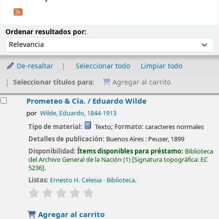
Ordenar
Ordenar por:
Ordenar resultados por:
De-resaltar
Seleccionar todo
Limpiar todo
Seleccionar títulos para:
Agregar al carrito
esultados
Prometeo & Cía. /
Eduardo Wilde
por
Wilde, Eduardo
, 1844-1913
Tipo de material:
Texto
; Formato:
caracteres normales
Detalles de publicación:
Buenos Aires :
Peuser,
1899
Disponibilidad:
Ítems disponibles para préstamo:
Biblioteca
del Archivo General de la Nación
(1)
Signatura topográfica:
EC
5236
.
Listas:
Ernesto H. Celesia - Biblioteca
.
valoración
Valoración media: 0.0 de 5 estrellas
Agregar al carrito