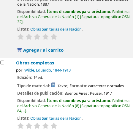
de la Nación,
1887
Disponibilidad:
Ítems disponibles para préstamo:
Biblioteca
del Archivo General de la Nación
(1)
Signatura topográfica:
OSN
32
.
Listas:
Obras Sanitarias de la Nación
.
valoración
Valoración media: 0.0 de 5 estrellas
Agregar al carrito
Obras completas
por
Wilde, Eduardo
, 1844-1913
Edición:
1ª ed.
Tipo de material:
Texto
; Formato:
caracteres normales
Detalles de publicación:
Buenos Aires :
Peuser,
1917
Disponibilidad:
Ítems disponibles para préstamo:
Biblioteca
del Archivo General de la Nación
(8)
Signatura topográfica:
OSN
84, ..
.
Listas:
Obras Sanitarias de la Nación
.
valoración
Valoración media: 0.0 de 5 estrellas