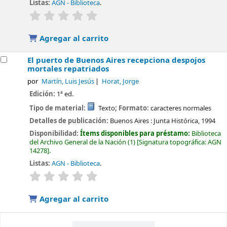
Listas:
AGN - Biblioteca
.
valoración
Valoración media: 0.0 de 5 estrellas
Agregar al carrito
El puerto de Buenos Aires recepciona despojos
mortales repatriados
por
Martín, Luis Jesús
Horat, Jorge
Edición:
1ª ed.
Tipo de material:
Texto
; Formato:
caracteres normales
Detalles de publicación:
Buenos Aires :
Junta Histórica,
1994
Disponibilidad:
Ítems disponibles para préstamo:
Biblioteca
del Archivo General de la Nación
(1)
Signatura topográfica:
AGN
14278
.
Listas:
AGN - Biblioteca
.
valoración
Valoración media: 0.0 de 5 estrellas
Agregar al carrito