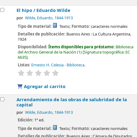
El hipo /
Eduardo Wilde
por
Wilde, Eduardo
, 1844-1913
Tipo de material:
Texto
; Formato:
caracteres normales
Detalles de publicación:
Buenos Aires :
La Cultura Argentina,
1924
Disponibilidad:
Ítems disponibles para préstamo:
Biblioteca
del Archivo General de la Nación
(1)
Signatura topográfica:
EC
6635
.
Listas:
Ernesto H. Celesia - Biblioteca
.
valoración
Valoración media: 0.0 de 5 estrellas
Agregar al carrito
Arrendamiento de las obras de salubridad de la
capital
por
Wilde, Eduardo
, 1844-1913
Edición:
1ª ed.
Tipo de material:
Texto
; Formato:
caracteres normales
Detalles de publicación:
Buenos Aires :
Cámara de Diputados