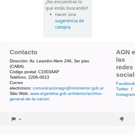
¿No encuentras lo
que estás buscando?
Hacer una
sugerencia de
compra
Contacto
AGN 
las
Dirección: Av. Leandro Alem 246, 3er piso
redes
(CABA).
Código postal: C1003AAP
socia
Teléfono: 2206-0013
Correo
Facebook
electrónico:
comunicacionagn@mininterior.gob.ar
Twitter
/
Sitio Web:
www.argentina.gob.ar/interior/archivo-
Instagra
general-de-la-nacion