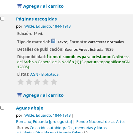
Agregar al carrito
Páginas escogidas
por
Wilde, Eduardo
, 1844-1913
Edición:
1ª ed.
Tipo de material:
Texto
; Formato:
caracteres normales
Detalles de publicación:
Buenos Aires :
Estrada,
1939
Disponibilidad:
Ítems disponibles para préstamo:
Biblioteca
del Archivo General de la Nación
(1)
Signatura topográfica:
AGN
12805
.
Listas:
AGN - Biblioteca
.
valoración
Valoración media: 0.0 de 5 estrellas
Agregar al carrito
Aguas abajo
por
Wilde, Eduardo
, 1844-1913
Romano, Eduardo
[prologuista]
Fondo Nacional de las Artes
Series
Colección autobiografías, memorias y libros
olvidados.Dirigida por Horacio Salas
; 12