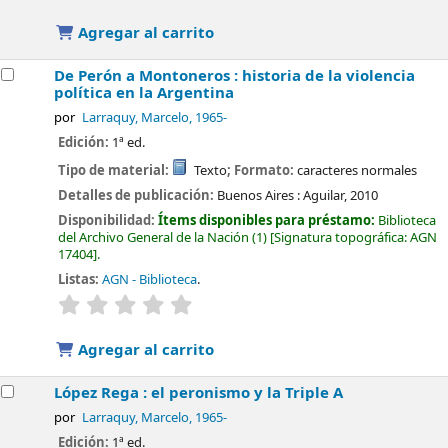
Agregar al carrito
De Perón a Montoneros : historia de la violencia
política en la Argentina
por
Larraquy, Marcelo
, 1965-
Edición:
1ª ed.
Tipo de material:
Texto
; Formato:
caracteres normales
Detalles de publicación:
Buenos Aires :
Aguilar,
2010
Disponibilidad:
Ítems disponibles para préstamo:
Biblioteca
del Archivo General de la Nación
(1)
Signatura topográfica:
AGN
17404
.
Listas:
AGN - Biblioteca
.
valoración
Valoración media: 0.0 de 5 estrellas
Agregar al carrito
López Rega : el peronismo y la Triple A
por
Larraquy, Marcelo
, 1965-
Edición:
1ª ed.