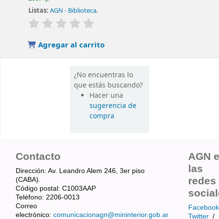
Listas:
AGN - Biblioteca
.
valoración
Valoración media: 0.0 de 5 estrellas
Agregar al carrito
¿No encuentras lo
que estás buscando?
Hacer una
sugerencia de
compra
Contacto
AGN 
las
Dirección: Av. Leandro Alem 246, 3er piso
redes
(CABA).
Código postal: C1003AAP
socia
Teléfono: 2206-0013
Correo
Facebook
electrónico:
comunicacionagn@mininterior.gob.ar
Twitter
/