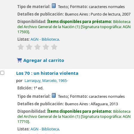
Tipo de material:
Texto
; Formato:
caracteres normales
Detalles de publicación:
Buenos Aires :
Punto de lectura,
2007
Disponibilidad:
Ítems disponibles para préstamo:
Biblioteca
del Archivo General de la Nación
(1)
Signatura topográfica:
AGN
17593
.
Listas:
AGN - Biblioteca
.
valoración
Valoración media: 0.0 de 5 estrellas
Agregar al carrito
Los 70 : un historia violenta
por
Larraquy, Marcelo
, 1965-
Edición:
1ª ed.
Tipo de material:
Texto
; Formato:
caracteres normales
Detalles de publicación:
Buenos Aires :
Alfaguara,
2013
Disponibilidad:
Ítems disponibles para préstamo:
Biblioteca
del Archivo General de la Nación
(1)
Signatura topográfica:
AGN
17710
.
Listas:
AGN - Biblioteca
.