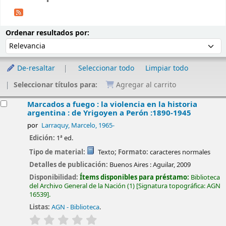
Ordenar
Ordenar por:
Ordenar resultados por:
De-resaltar
Seleccionar todo
Limpiar todo
Seleccionar títulos para:
Agregar al carrito
esultados
Marcados a fuego : la violencia en la historia
argentina : de Yrigoyen a Perón :1890-1945
por
Larraquy, Marcelo
, 1965-
Edición:
1ª ed.
Tipo de material:
Texto
; Formato:
caracteres normales
Detalles de publicación:
Buenos Aires :
Aguilar,
2009
Disponibilidad:
Ítems disponibles para préstamo:
Biblioteca
del Archivo General de la Nación
(1)
Signatura topográfica:
AGN
16539
.
Listas:
AGN - Biblioteca
.
valoración
Valoración media: 0.0 de 5 estrellas