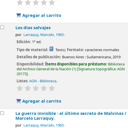
valoración
Valoración media: 0.0 de 5 estrellas
Agregar al carrito
Los dias salvajes
por
Larraquy, Marcelo
, 1965-
Edición:
1ª ed.
Tipo de material:
Texto
; Formato:
caracteres normales
Detalles de publicación:
Buenos Aires :
Sudamericana,
2019
Disponibilidad:
Ítems disponibles para préstamo:
Biblioteca
del Archivo General de la Nación
(1)
Signatura topográfica:
AGN
20173
.
Listas:
AGN - Biblioteca
.
valoración
Valoración media: 0.0 de 5 estrellas
Agregar al carrito
La guerra invisible : el último secreto de Malvinas /
Marcelo Larraquy.
por
Larraquy, Marcelo
, 1965-