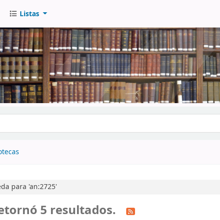
Listas
go
otecas
da para 'an:2725'
etornó 5 resultados.