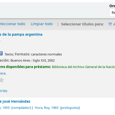
Ord
eleccionar todo
Limpiar todo
Seleccionar títulos para:
A
es de la pampa argentina
-
Texto
; Formato:
caracteres normales
cación:
Buenos Aires :
Siglo XXI,
2002
ems disponibles para préstamo:
Biblioteca del Archivo General de la Naci
teca
.
Valoración media: 0.0 de 5 estrellas
rrito
e José Hernández
e
, 1955-
[compilador]
Hora, Roy
, 1965-
[prologuista]