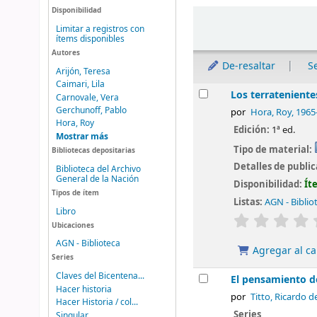
Disponibilidad
Ordenar
Limitar a registros con
ítems disponibles
Autores
De-resaltar
S
Arijón, Teresa
Caimari, Lila
Resultados
Los terratenient
Carnovale, Vera
Gerchunoff, Pablo
por
Hora, Roy
, 1965
Hora, Roy
Edición:
1ª ed.
Mostrar más
Tipo de material:
Bibliotecas depositarias
Detalles de publi
Biblioteca del Archivo
General de la Nación
Disponibilidad:
Ít
Tipos de ítem
Listas:
AGN - Biblio
Libro
valoración
Ubicaciones
AGN - Biblioteca
Agregar al ca
Series
Claves del Bicentena...
El pensamiento d
Hacer historia
por
Titto, Ricardo d
Hacer Historia / col...
Series
Singular