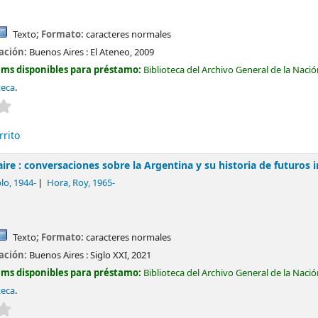
Texto
; Formato:
caracteres normales
cación:
Buenos Aires :
El Ateneo,
2009
ems disponibles para préstamo:
Biblioteca del Archivo General de la Naci
teca
.
Valoración media: 0.0 de 5 estrellas
rrito
ire : conversaciones sobre la Argentina y su historia de futuros 
lo
, 1944-
Hora, Roy
, 1965-
Texto
; Formato:
caracteres normales
cación:
Buenos Aires :
Siglo XXI,
2021
ems disponibles para préstamo:
Biblioteca del Archivo General de la Naci
teca
.
Valoración media: 0.0 de 5 estrellas