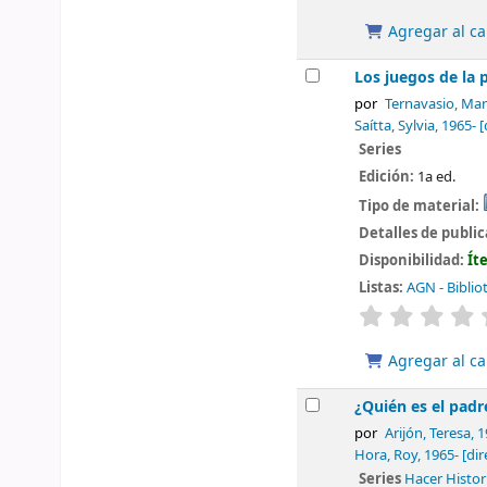
Agregar al ca
Los juegos de la 
por
Ternavasio, Mar
Saítta, Sylvia
, 1965-
[
Series
Edición:
1a ed.
Tipo de material:
Detalles de publi
Disponibilidad:
Ít
Listas:
AGN - Biblio
valoración
Agregar al ca
¿Quién es el padre
por
Arijón, Teresa
, 
Hora, Roy
, 1965-
[dir
Series
Hacer Histori