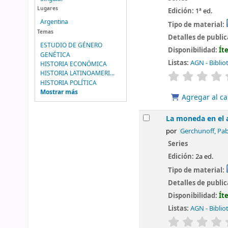
Lugares
Edición:
1ª ed.
Argentina
Tipo de material:
Temas
Detalles de publi
ESTUDIO DE GÉNERO
Disponibilidad:
Ít
GENÉTICA
Listas:
AGN - Biblio
HISTORIA ECONÓMICA
valoración
HISTORIA LATINOAMERI...
HISTORIA POLÍTICA
Mostrar más
Agregar al ca
La moneda en el a
por
Gerchunoff, Pab
Series
Edición:
2a ed.
Tipo de material:
Detalles de publi
Disponibilidad:
Ít
Listas:
AGN - Biblio
valoración