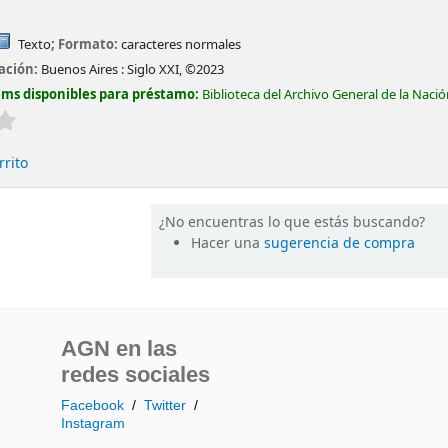
Texto
; Formato:
caracteres normales
cación:
Buenos Aires :
Siglo XXI,
©2023
ems disponibles para préstamo:
Biblioteca del Archivo General de la Naci
Valoración media: 0.0 de 5 estrellas
rrito
¿No encuentras lo que estás buscando?
Hacer una
sugerencia de compra
AGN en las
redes sociales
Facebook
/
Twitter
/
Instagram