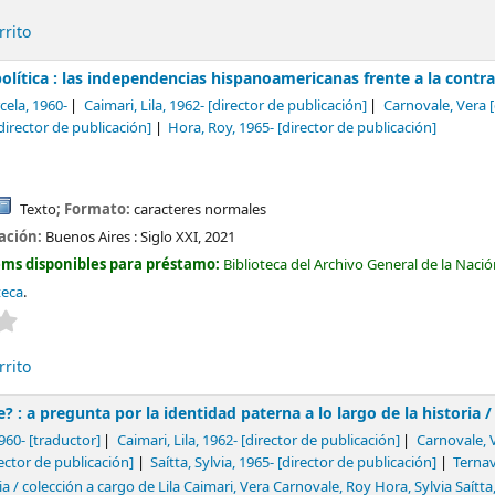
rrito
política : las independencias hispanoamericanas frente a la contr
cela
, 1960-
Caimari, Lila
, 1962-
[director de publicación]
Carnovale, Vera
[
director de publicación]
Hora, Roy
, 1965-
[director de publicación]
Texto
; Formato:
caracteres normales
cación:
Buenos Aires :
Siglo XXI,
2021
ems disponibles para préstamo:
Biblioteca del Archivo General de la Naci
teca
.
Valoración media: 0.0 de 5 estrellas
rrito
? : a pregunta por la identidad paterna a lo largo de la historia 
1960-
[traductor]
Caimari, Lila
, 1962-
[director de publicación]
Carnovale, 
ector de publicación]
Saítta, Sylvia
, 1965-
[director de publicación]
Ternav
a / colección a cargo de Lila Caimari, Vera Carnovale, Roy Hora, Sylvia Saítta