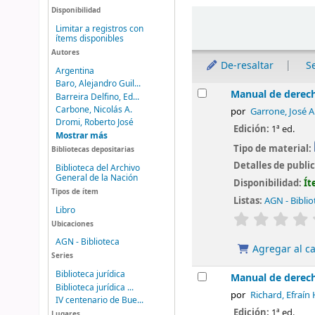
Disponibilidad
Ordenar
Limitar a registros con
ítems disponibles
Autores
De-resaltar
S
Argentina
Baro, Alejandro Guil...
Resultados
Manual de derec
Barreira Delfino, Ed...
Carbone, Nicolás A.
por
Garrone, José A
Dromi, Roberto José
Edición:
1ª ed.
Mostrar más
Tipo de material:
Bibliotecas depositarias
Detalles de publi
Biblioteca del Archivo
General de la Nación
Disponibilidad:
Ít
Tipos de ítem
Listas:
AGN - Biblio
Libro
valoración
Ubicaciones
AGN - Biblioteca
Agregar al ca
Series
Biblioteca jurídica
Manual de derech
Biblioteca jurídica ...
por
Richard, Efraín 
IV centenario de Bue...
Edición:
1ª ed.
Lugares