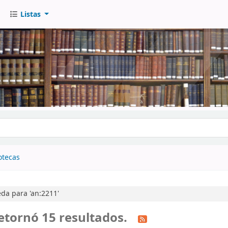
Listas
go
otecas
da para 'an:2211'
etornó 15 resultados.