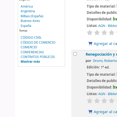
Tipo de material:
América
Argentina
Detalles de publi
Bilbao (España)
Disponibilidad:
Ít
Buenos Aires
Listas:
AGN - Biblio
España
valoración
Temas
CÓDIGO CIVIL
CÓDIGO DE COMERCIO
Agregar al ca
COMERCIO
CONFERENCIAS
Renegociación y 
CONTRATOS PÚBLICOS
por
Dromi, Roberto
Mostrar más
Edición:
1ª ed.
Tipo de material:
Detalles de publi
Disponibilidad:
Ít
Listas:
AGN - Biblio
valoración
Agregar al ca