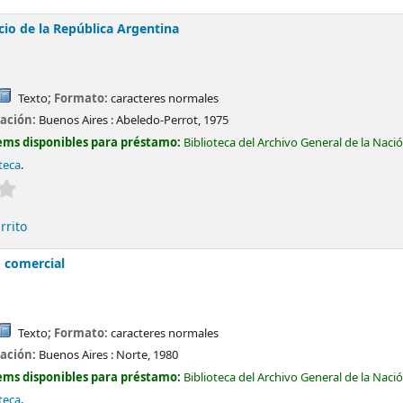
io de la República Argentina
Texto
; Formato:
caracteres normales
cación:
Buenos Aires :
Abeledo-Perrot,
1975
ems disponibles para préstamo:
Biblioteca del Archivo General de la Naci
teca
.
Valoración media: 0.0 de 5 estrellas
rrito
 comercial
Texto
; Formato:
caracteres normales
cación:
Buenos Aires :
Norte,
1980
ems disponibles para préstamo:
Biblioteca del Archivo General de la Naci
teca
.