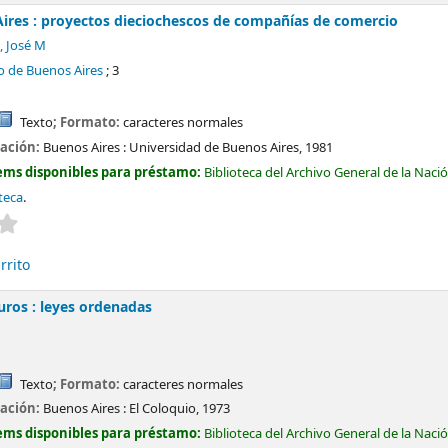
Aires : proyectos dieciochescos de compañías de comercio
, José M
o de Buenos Aires
; 3
Texto
; Formato:
caracteres normales
cación:
Buenos Aires :
Universidad de Buenos Aires,
1981
ems disponibles para préstamo:
Biblioteca del Archivo General de la Naci
teca
.
Valoración media: 0.0 de 5 estrellas
rrito
uros : leyes ordenadas
Texto
; Formato:
caracteres normales
cación:
Buenos Aires :
El Coloquio,
1973
ems disponibles para préstamo:
Biblioteca del Archivo General de la Naci