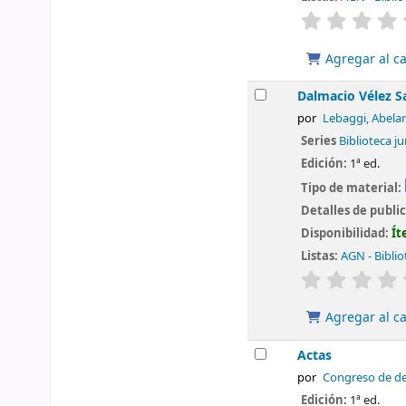
valoración
Agregar al ca
Dalmacio Vélez Sa
por
Lebaggi, Abela
Series
Biblioteca ju
Edición:
1ª ed.
Tipo de material:
Detalles de publi
Disponibilidad:
Ít
Listas:
AGN - Biblio
valoración
Agregar al ca
Actas
por
Congreso de de
Edición:
1ª ed.