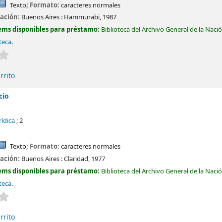
Texto
; Formato:
caracteres normales
cación:
Buenos Aires :
Hammurabi,
1987
ems disponibles para préstamo:
Biblioteca del Archivo General de la Naci
teca
.
Valoración media: 0.0 de 5 estrellas
rrito
cio
rídica
; 2
Texto
; Formato:
caracteres normales
cación:
Buenos Aires :
Claridad,
1977
ems disponibles para préstamo:
Biblioteca del Archivo General de la Naci
teca
.
Valoración media: 0.0 de 5 estrellas
rrito