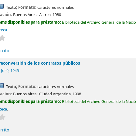
Texto
; Formato:
caracteres normales
cación:
Buenos Aires :
Astrea,
1980
ems disponibles para préstamo:
Biblioteca del Archivo General de la Naci
teca
.
Valoración media: 0.0 de 5 estrellas
rrito
reconversión de los contratos públicos
 José
, 1945-
Texto
; Formato:
caracteres normales
cación:
Buenos Aires :
Ciudad Argentina,
1998
ems disponibles para préstamo:
Biblioteca del Archivo General de la Naci
teca
.
Valoración media: 0.0 de 5 estrellas
rrito