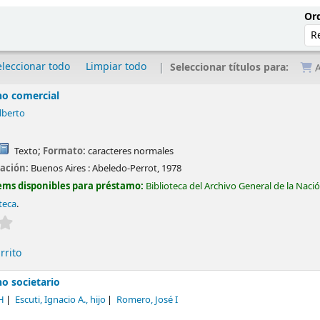
Ord
eleccionar todo
Limpiar todo
Seleccionar títulos para:
A
ho comercial
lberto
Texto
; Formato:
caracteres normales
cación:
Buenos Aires :
Abeledo-Perrot,
1978
ems disponibles para préstamo:
Biblioteca del Archivo General de la Naci
teca
.
Valoración media: 0.0 de 5 estrellas
rrito
o societario
H
Escuti, Ignacio A., hijo
Romero, José I