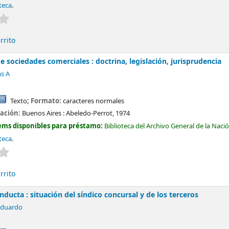
teca
.
Valoración media: 0.0 de 5 estrellas
rrito
 sociedades comerciales : doctrina, legislación, jurisprudencia
ás A
Texto
; Formato:
caracteres normales
cación:
Buenos Aires :
Abeledo-Perrot,
1974
ems disponibles para préstamo:
Biblioteca del Archivo General de la Naci
teca
.
Valoración media: 0.0 de 5 estrellas
rrito
onducta : situación del síndico concursal y de los terceros
Eduardo