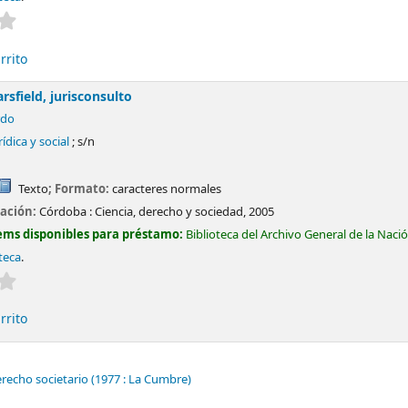
Valoración media: 0.0 de 5 estrellas
rrito
rsfield, jurisconsulto
rdo
rídica y social
; s/n
Texto
; Formato:
caracteres normales
cación:
Córdoba :
Ciencia, derecho y sociedad,
2005
ems disponibles para préstamo:
Biblioteca del Archivo General de la Naci
teca
.
Valoración media: 0.0 de 5 estrellas
rrito
recho societario
(1977 : La Cumbre)