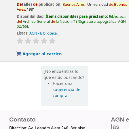
De
talles
de
publicación:
Buenos
Aires
:
Universidad
de
Buenos
Aires
,
1981
Disponibilidad:
Ítems disponibles para préstamo:
Biblioteca
de
l Archivo General
de
la Nación
(1)
Signatura topográfica:
AGN
02766
.
Listas:
AGN - Biblioteca
.
valoración
Valoración media: 0.0
de
5 estrellas
Agregar al carrito
¿No encuentras lo
que estás buscando?
Hacer una
sugerencia de
compra
Contacto
AGN 
las
Dirección: Av. Leandro Alem 246, 3er piso