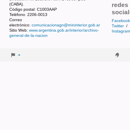
redes
(CABA).
Código postal: C1003AAP
socia
Teléfono: 2206-0013
Correo
Facebook
electrónico:
comunicacionagn@mininterior.gob.ar
Twitter
/
Sitio Web:
www.argentina.gob.ar/interior/archivo-
Instagra
general-de-la-nacion