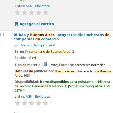
Listas:
AGN - Biblioteca
.
valoración
Valoración media: 0.0
de
5 estrellas
Agregar al carrito
Bilbao y
Buenos
Aires
: proyectos dieciochescos
de
compañías
de
comercio
por
Mariluz Urquijo, José M
Series
IV
centenario
de
Buenos
Aires
; 3
Edición:
1ª ed.
Tipo
de
material:
Texto
; Formato:
caracteres normales
De
talles
de
publicación:
Buenos
Aires
:
Universidad
de
Buenos
Aires
,
1981
Disponibilidad:
Ítems disponibles para préstamo:
Biblioteca
de
l Archivo General
de
la Nación
(1)
Signatura topográfica:
AGN
02764
.
Listas:
AGN - Biblioteca
.
valoración
Valoración media: 0.0
de
5 estrellas