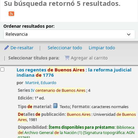
Su búsqueda retornó 5 resultados.
Ordenar
Ordenar por:
Ordenar resultados por:
De-resaltar
Seleccionar todo
Limpiar todo
Seleccionar títulos para:
Agregar al carrito
esultados
Los regentes
de
Buenos
Aires
: la reforma judicial
indiana
de
1776
por
Martiré, Eduardo
Series
IV
centenario
de
Buenos
Aires
; 4
Edición:
1ª ed.
Tipo
de
material:
Texto
; Formato:
caracteres normales
De
talles
de
publicación:
Buenos
Aires
:
Universidad
de
Buenos
Aires
,
1981
Disponibilidad:
Ítems disponibles para préstamo:
Biblioteca
de
l Archivo General
de
la Nación
(1)
Signatura topográfica:
AGN
02765
.