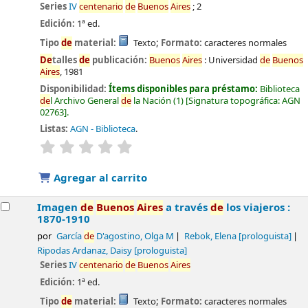
Series
IV
centenario
de
Buenos
Aires
; 2
Edición:
1ª ed.
Tipo
de
material:
Texto
; Formato:
caracteres normales
De
talles
de
publicación:
Buenos
Aires
:
Universidad
de
Buenos
Aires
,
1981
Disponibilidad:
Ítems disponibles para préstamo:
Biblioteca
de
l Archivo General
de
la Nación
(1)
Signatura topográfica:
AGN
02763
.
Listas:
AGN - Biblioteca
.
valoración
Valoración media: 0.0
de
5 estrellas
Agregar al carrito
Imagen
de
Buenos
Aires
a través
de
los viajeros :
1870-1910
por
García
de
D'agostino, Olga M
Rebok, Elena
[prologuista]
Ripodas Ardanaz, Daisy
[prologuista]
Series
IV
centenario
de
Buenos
Aires
Edición:
1ª ed.
Tipo
de
material:
Texto
; Formato:
caracteres normales