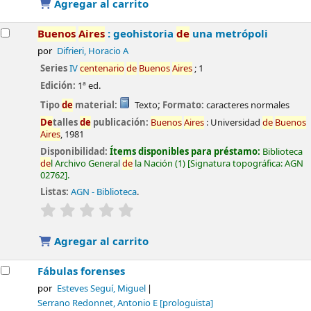
Agregar al carrito
Buenos
Aires
: geohistoria
de
una metrópoli
por
Difrieri, Horacio A
Series
IV
centenario
de
Buenos
Aires
; 1
Edición:
1ª ed.
Tipo
de
material:
Texto
; Formato:
caracteres normales
De
talles
de
publicación:
Buenos
Aires
:
Universidad
de
Buenos
Aires
,
1981
Disponibilidad:
Ítems disponibles para préstamo:
Biblioteca
de
l Archivo General
de
la Nación
(1)
Signatura topográfica:
AGN
02762
.
Listas:
AGN - Biblioteca
.
valoración
Valoración media: 0.0
de
5 estrellas
Agregar al carrito
Fábulas forenses
por
Esteves Seguí, Miguel
Serrano Redonnet, Antonio E
[prologuista]