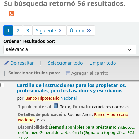
Su búsqueda retornó 56 resultados.
Ordenar
1
2
3
Siguiente
Último
Ordenar por:
Ordenar resultados por:
De-resaltar
Seleccionar todo
Limpiar todo
Seleccionar títulos para:
Agregar al carrito
esultados
Cartilla de instrucciones para los propietarios,
profesionales, peritos tasadores y escribanos
por
Banco
Hipotecario
Nacional
Tipo de material:
Texto
; Formato:
caracteres normales
Detalles de publicación:
Buenos Aires :
Banco
Hipotecario
Nacional,
1923
Disponibilidad:
Ítems disponibles para préstamo:
Biblioteca
del Archivo General de la Nación
(1)
Signatura topográfica:
EC.f
31-22
.