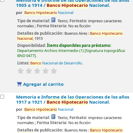
Memoria e Informe de las Operaciones de los años
1905 a 1914 /
Banco
Hipotecario
Nacional.
por
Banco
Hipotecario
Nacional
Tipo de material:
Texto
; Formato:
impreso caracteres
normales
; Forma literaria:
No es ficción
Detalles de publicación:
Buenos Aires :
Banco
Hipotecario
Nacional,
1915
Disponibilidad:
Ítems disponibles para préstamo:
Departamento Archivo Intermedio
(1)
Signatura topográfica:
BND 0477
.
Listas:
Banco
Nacional de Desarrollo
.
valoración
Valoración media: 0.0 de 5 estrellas
Agregar al carrito
Memoria e Informe de las Operaciones de los años
1917 a 1921 /
Banco
Hipotecario
Nacional.
por
Banco
Hipotecario
Nacional
Tipo de material:
Texto
; Formato:
impreso caracteres
normales
; Forma literaria:
No es ficción
Detalles de publicación:
Buenos Aires :
Banco
Hipotecario