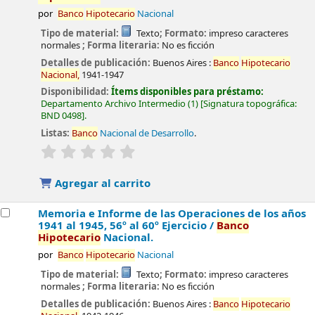
por
Banco
Hipotecario
Nacional
Tipo de material:
Texto
; Formato:
impreso caracteres
normales
; Forma literaria:
No es ficción
Detalles de publicación:
Buenos Aires :
Banco
Hipotecario
Nacional,
1941-1947
Disponibilidad:
Ítems disponibles para préstamo:
Departamento Archivo Intermedio
(1)
Signatura topográfica:
BND 0498
.
Listas:
Banco
Nacional de Desarrollo
.
valoración
Valoración media: 0.0 de 5 estrellas
Agregar al carrito
Memoria e Informe de las Operaciones de los años
1941 al 1945, 56º al 60º Ejercicio /
Banco
Hipotecario
Nacional.
por
Banco
Hipotecario
Nacional
Tipo de material:
Texto
; Formato:
impreso caracteres
normales
; Forma literaria:
No es ficción
Detalles de publicación:
Buenos Aires :
Banco
Hipotecario