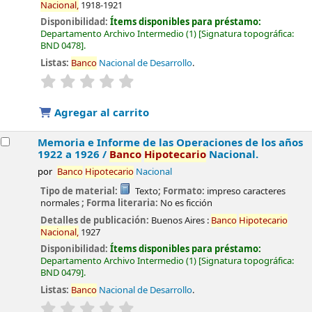
Nacional,
1918-1921
Disponibilidad:
Ítems disponibles para préstamo:
Departamento Archivo Intermedio
(1)
Signatura topográfica:
BND 0478
.
Listas:
Banco
Nacional de Desarrollo
.
valoración
Valoración media: 0.0 de 5 estrellas
Agregar al carrito
Memoria e Informe de las Operaciones de los años
1922 a 1926 /
Banco
Hipotecario
Nacional.
por
Banco
Hipotecario
Nacional
Tipo de material:
Texto
; Formato:
impreso caracteres
normales
; Forma literaria:
No es ficción
Detalles de publicación:
Buenos Aires :
Banco
Hipotecario
Nacional,
1927
Disponibilidad:
Ítems disponibles para préstamo:
Departamento Archivo Intermedio
(1)
Signatura topográfica:
BND 0479
.
Listas:
Banco
Nacional de Desarrollo
.
valoración
Valoración media: 0.0 de 5 estrellas