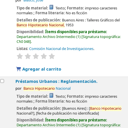
por
Blasco, José
Tipo de material:
Texto
; Formato:
impreso caracteres
normales
; Forma literaria:
No es ficción
Detalles de publicación:
Buenos Aires :
Talleres Gráficos del
Banco
Hipotecario
Nacional,
1953
Disponibilidad:
Ítems disponibles para préstamo:
Departamento Archivo Intermedio
(1)
Signatura topográfica:
CNI 048
.
Listas:
Comisión Nacional de Investigaciones
.
valoración
Valoración media: 0.0 de 5 estrellas
Agregar al carrito
Préstamos Urbanos : Reglamentación.
por
Banco
Hipotecario
Nacional
Tipo de material:
Texto
; Formato:
impreso caracteres
normales
; Forma literaria:
No es ficción
Detalles de publicación:
[Buenos Aires] :
[
Banco
Hipotecario
Nacional?],
[fecha de publicación no identificada]
Disponibilidad:
Ítems disponibles para préstamo:
Departamento Archivo Intermedio
(1)
Signatura topográfica: