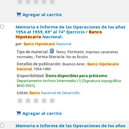
Valoración media: 0.0 de 5 estrellas
Agregar al carrito
Memoria e Informe de las Operaciones de los años
1954 al 1959, 69º al 74º Ejercicio /
Banco
Hipotecario
Nacional.
por
Banco
Hipotecario
Nacional
Tipo de material:
Texto
; Formato:
impreso caracteres
normales
; Forma literaria:
No es ficción
Detalles de publicación:
Buenos Aires :
Banco
Hipotecario
Nacional,
1954-1960
Disponibilidad:
Ítems disponibles para préstamo:
Departamento Archivo Intermedio
(1)
Signatura topográfica:
BND 0501
.
Listas:
Banco
Nacional de Desarrollo
.
valoración
Valoración media: 0.0 de 5 estrellas
Agregar al carrito
Memoria e Informe de las Operaciones de los años