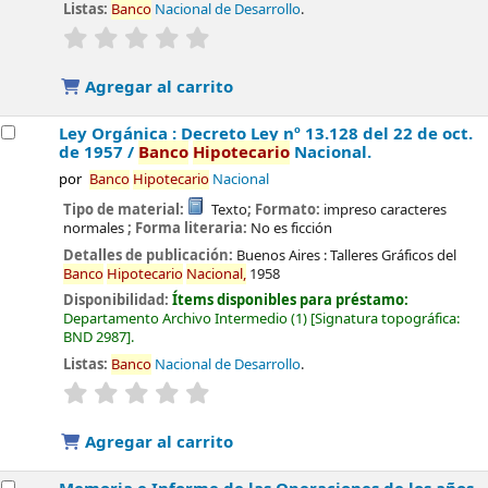
Listas:
Banco
Nacional de Desarrollo
.
valoración
Valoración media: 0.0 de 5 estrellas
Agregar al carrito
Ley Orgánica : Decreto Ley nº 13.128 del 22 de oct.
de 1957 /
Banco
Hipotecario
Nacional.
por
Banco
Hipotecario
Nacional
Tipo de material:
Texto
; Formato:
impreso caracteres
normales
; Forma literaria:
No es ficción
Detalles de publicación:
Buenos Aires :
Talleres Gráficos del
Banco
Hipotecario
Nacional,
1958
Disponibilidad:
Ítems disponibles para préstamo:
Departamento Archivo Intermedio
(1)
Signatura topográfica:
BND 2987
.
Listas:
Banco
Nacional de Desarrollo
.
valoración
Valoración media: 0.0 de 5 estrellas
Agregar al carrito