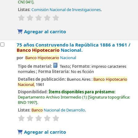
CNI 041
.
Listas:
Comisión Nacional de Investigaciones
.
valoración
Valoración media: 0.0 de 5 estrellas
Agregar al carrito
75 años Construyendo la República 1886 a 1961 /
Banco
Hipotecario
Nacional.
por
Banco
Hipotecario
Nacional
Tipo de material:
Texto
; Formato:
impreso caracteres
normales
; Forma literaria:
No es ficción
Detalles de publicación:
Buenos Aires :
Banco
Hipotecario
Nacional,
1961
Disponibilidad:
Ítems disponibles para préstamo:
Departamento Archivo Intermedio
(1)
Signatura topográfica:
BND 1997
.
Listas:
Banco
Nacional de Desarrollo
.
valoración
Valoración media: 0.0 de 5 estrellas
Agregar al carrito