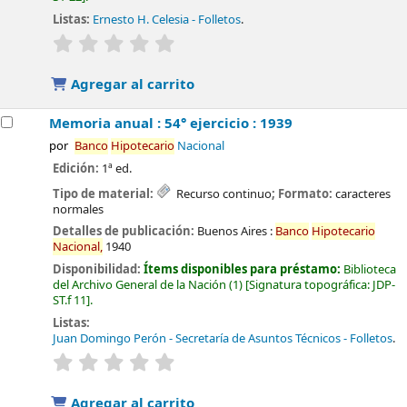
Listas:
Ernesto H. Celesia - Folletos
.
valoración
Valoración media: 0.0 de 5 estrellas
Agregar al carrito
Memoria anual : 54° ejercicio : 1939
por
Banco
Hipotecario
Nacional
Edición:
1ª ed.
Tipo de material:
Recurso continuo
; Formato:
caracteres
normales
Detalles de publicación:
Buenos Aires :
Banco
Hipotecario
Nacional,
1940
Disponibilidad:
Ítems disponibles para préstamo:
Biblioteca
del Archivo General de la Nación
(1)
Signatura topográfica:
JDP-
ST.f 11
.
Listas:
Juan Domingo Perón - Secretaría de Asuntos Técnicos - Folletos
.
valoración
Valoración media: 0.0 de 5 estrellas
Agregar al carrito