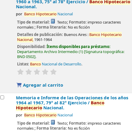
1960 a 1963, 75º al 78º Ejercicio /
Banco
Hipotecario
Nacional.
por
Banco
Hipotecario
Nacional
Tipo de material:
Texto
; Formato:
impreso caracteres
normales
; Forma literaria:
No es ficción
Detalles de publicación:
Buenos Aires :
Banco
Hipotecario
Nacional,
1961-1964
Disponibilidad:
Ítems disponibles para préstamo:
Departamento Archivo Intermedio
(1)
Signatura topográfica:
BND 0502
.
Listas:
Banco
Nacional de Desarrollo
.
valoración
Valoración media: 0.0 de 5 estrellas
Agregar al carrito
Memoria e Informe de las Operaciones de los años
1964 al 1967, 79º al 82º Ejercicio /
Banco
Hipotecario
Nacional.
por
Banco
Hipotecario
Nacional
Tipo de material:
Texto
; Formato:
impreso caracteres
normales
; Forma literaria:
No es ficción