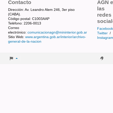
Contacto
AGN 
las
Dirección: Av. Leandro Alem 246, 3er piso
redes
(CABA).
Código postal: C1003AAP
socia
Teléfono: 2206-0013
Correo
Facebook
electrónico:
comunicacionagn@mininterior.gob.ar
Twitter
/
Sitio Web:
www.argentina.gob.ar/interior/archivo-
Instagra
general-de-la-nacion