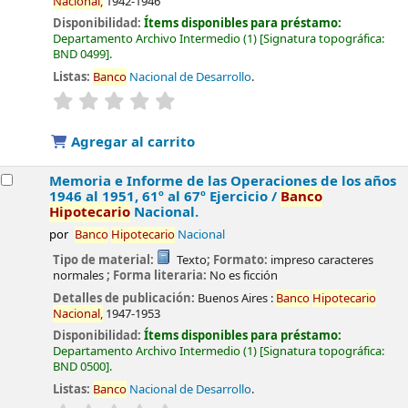
Nacional,
1942-1946
Disponibilidad:
Ítems disponibles para préstamo:
Departamento Archivo Intermedio
(1)
Signatura topográfica:
BND 0499
.
Listas:
Banco
Nacional de Desarrollo
.
valoración
Valoración media: 0.0 de 5 estrellas
Agregar al carrito
Memoria e Informe de las Operaciones de los años
1946 al 1951, 61º al 67º Ejercicio /
Banco
Hipotecario
Nacional.
por
Banco
Hipotecario
Nacional
Tipo de material:
Texto
; Formato:
impreso caracteres
normales
; Forma literaria:
No es ficción
Detalles de publicación:
Buenos Aires :
Banco
Hipotecario
Nacional,
1947-1953
Disponibilidad:
Ítems disponibles para préstamo:
Departamento Archivo Intermedio
(1)
Signatura topográfica:
BND 0500
.
Listas:
Banco
Nacional de Desarrollo
.
valoración