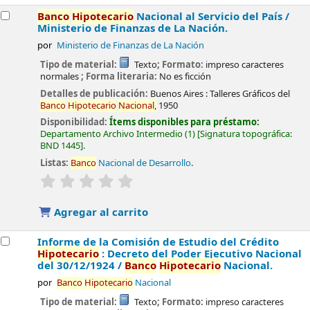
Banco
Hipotecario
Nacional al Servicio del País /
Ministerio de Finanzas de La Nación.
por
Ministerio de Finanzas de La Nación
Tipo de material:
Texto
; Formato:
impreso caracteres
normales
; Forma literaria:
No es ficción
Detalles de publicación:
Buenos Aires :
Talleres Gráficos del
Banco
Hipotecario
Nacional,
1950
Disponibilidad:
Ítems disponibles para préstamo:
Departamento Archivo Intermedio
(1)
Signatura topográfica:
BND 1445
.
Listas:
Banco
Nacional de Desarrollo
.
valoración
Valoración media: 0.0 de 5 estrellas
Agregar al carrito
Informe de la Comisión de Estudio del Crédito
Hipotecario
: Decreto del Poder Ejecutivo Nacional
del 30/12/1924 /
Banco
Hipotecario
Nacional.
por
Banco
Hipotecario
Nacional
Tipo de material:
Texto
; Formato:
impreso caracteres