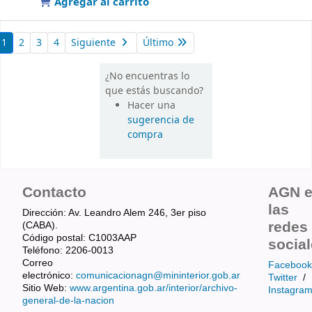
Agregar al carrito
1
2
3
4
Siguiente
Último
¿No encuentras lo
que estás buscando?
Hacer una
sugerencia de
compra
Contacto
AGN 
las
Dirección: Av. Leandro Alem 246, 3er piso
redes
(CABA).
Código postal: C1003AAP
socia
Teléfono: 2206-0013
Correo
Facebook
electrónico:
comunicacionagn@mininterior.gob.ar
Twitter
/
Sitio Web:
www.argentina.gob.ar/interior/archivo-
Instagra
general-de-la-nacion