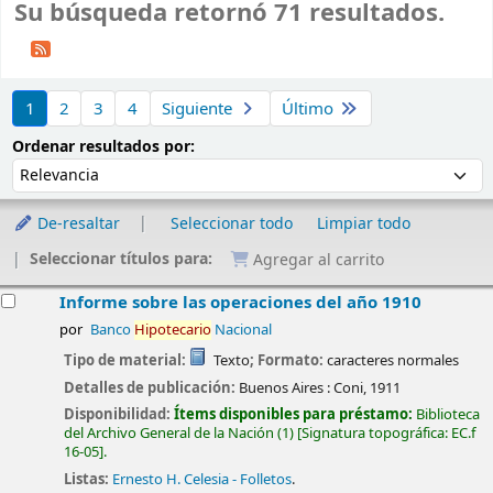
Su búsqueda retornó 71 resultados.
Ordenar
1
2
3
4
Siguiente
Último
Ordenar por:
Ordenar resultados por:
De-resaltar
Seleccionar todo
Limpiar todo
Seleccionar títulos para:
Agregar al carrito
esultados
Informe sobre las operaciones del año 1910
por
Banco
Hipotecario
Nacional
Tipo de material:
Texto
; Formato:
caracteres normales
Detalles de publicación:
Buenos Aires :
Coni,
1911
Disponibilidad:
Ítems disponibles para préstamo:
Biblioteca
del Archivo General de la Nación
(1)
Signatura topográfica:
EC.f
16-05
.
Listas:
Ernesto H. Celesia - Folletos
.