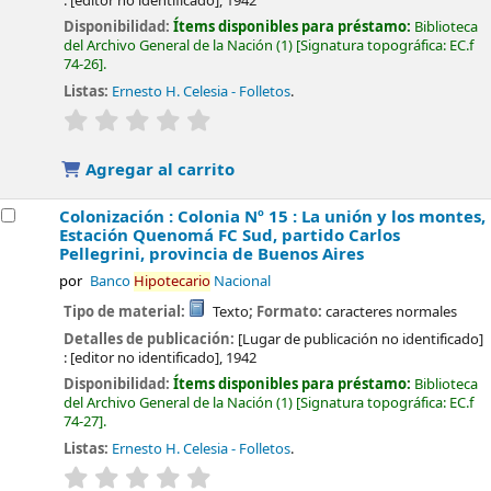
:
[editor no identificado],
1942
Disponibilidad:
Ítems disponibles para préstamo:
Biblioteca
del Archivo General de la Nación
(1)
Signatura topográfica:
EC.f
74-26
.
Listas:
Ernesto H. Celesia - Folletos
.
valoración
Valoración media: 0.0 de 5 estrellas
Agregar al carrito
Colonización : Colonia Nº 15 : La unión y los montes,
Estación Quenomá FC Sud, partido Carlos
Pellegrini, provincia de Buenos Aires
por
Banco
Hipotecario
Nacional
Tipo de material:
Texto
; Formato:
caracteres normales
Detalles de publicación:
[Lugar de publicación no identificado]
:
[editor no identificado],
1942
Disponibilidad:
Ítems disponibles para préstamo:
Biblioteca
del Archivo General de la Nación
(1)
Signatura topográfica:
EC.f
74-27
.
Listas:
Ernesto H. Celesia - Folletos
.
valoración
Valoración media: 0.0 de 5 estrellas