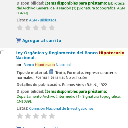
Disponibilidad:
Ítems disponibles para préstamo:
Biblioteca
del Archivo General de la Nación
(1)
Signatura topográfica:
AGN
03489
.
Listas:
AGN - Biblioteca
.
valoración
Valoración media: 0.0 de 5 estrellas
Agregar al carrito
Ley Orgánica y Reglamento del Banco
Hipotecario
Nacional.
por
Banco
Hipotecario
Nacional
Tipo de material:
Texto
; Formato:
impreso caracteres
normales
; Forma literaria:
No es ficción
Detalles de publicación:
Buenos Aires :
B.H.N.,
1922
Disponibilidad:
Ítems disponibles para préstamo:
Departamento Archivo Intermedio
(1)
Signatura topográfica:
CNI 039
.
Listas:
Comisión Nacional de Investigaciones
.
valoración
Valoración media: 0.0 de 5 estrellas