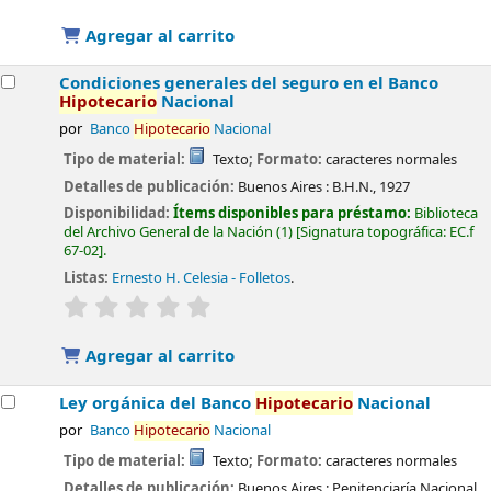
Agregar al carrito
Condiciones generales del seguro en el Banco
Hipotecario
Nacional
por
Banco
Hipotecario
Nacional
Tipo de material:
Texto
; Formato:
caracteres normales
Detalles de publicación:
Buenos Aires :
B.H.N.,
1927
Disponibilidad:
Ítems disponibles para préstamo:
Biblioteca
del Archivo General de la Nación
(1)
Signatura topográfica:
EC.f
67-02
.
Listas:
Ernesto H. Celesia - Folletos
.
valoración
Valoración media: 0.0 de 5 estrellas
Agregar al carrito
Ley orgánica del Banco
Hipotecario
Nacional
por
Banco
Hipotecario
Nacional
Tipo de material:
Texto
; Formato:
caracteres normales
Detalles de publicación:
Buenos Aires :
Penitenciaría Nacional,