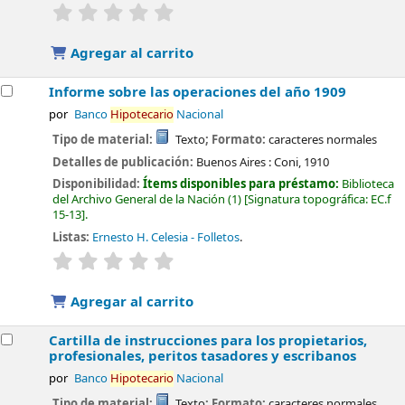
valoración
Valoración media: 0.0 de 5 estrellas
Agregar al carrito
Informe sobre las operaciones del año 1909
por
Banco
Hipotecario
Nacional
Tipo de material:
Texto
; Formato:
caracteres normales
Detalles de publicación:
Buenos Aires :
Coni,
1910
Disponibilidad:
Ítems disponibles para préstamo:
Biblioteca
del Archivo General de la Nación
(1)
Signatura topográfica:
EC.f
15-13
.
Listas:
Ernesto H. Celesia - Folletos
.
valoración
Valoración media: 0.0 de 5 estrellas
Agregar al carrito
Cartilla de instrucciones para los propietarios,
profesionales, peritos tasadores y escribanos
por
Banco
Hipotecario
Nacional
Tipo de material:
Texto
; Formato:
caracteres normales