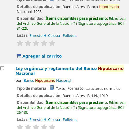
Detalles de publicación:
Buenos Aires :
Banco
Hipotecario
Nacional,
1923
Disponibilidad:
Ítems disponibles para préstamo:
Biblioteca
del Archivo General de la Nación
(1)
Signatura topográfica:
EC.f
31-22
.
Listas:
Ernesto H. Celesia - Folletos
.
valoración
Valoración media: 0.0 de 5 estrellas
Agregar al carrito
Ley orgánica y reglamento del Banco
Hipotecario
Nacional
por
Banco
Hipotecario
Nacional
Tipo de material:
Texto
; Formato:
caracteres normales
Detalles de publicación:
Buenos Aires :
B.H.N.,
1919
Disponibilidad:
Ítems disponibles para préstamo:
Biblioteca
del Archivo General de la Nación
(1)
Signatura topográfica:
EC.f
26-13
.
Listas:
Ernesto H. Celesia - Folletos
.
valoración
Valoración media: 0.0 de 5 estrellas