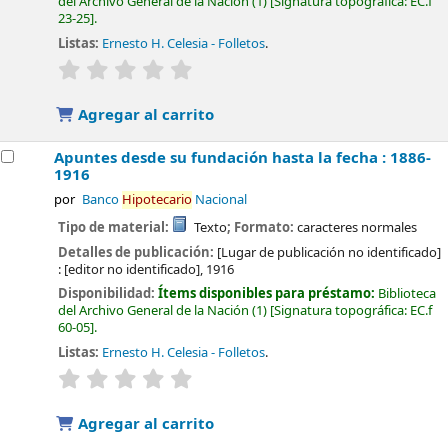
del Archivo General de la Nación
(1)
Signatura topográfica:
EC.f
23-25
.
Listas:
Ernesto H. Celesia - Folletos
.
valoración
Valoración media: 0.0 de 5 estrellas
Agregar al carrito
Apuntes desde su fundación hasta la fecha : 1886-
1916
por
Banco
Hipotecario
Nacional
Tipo de material:
Texto
; Formato:
caracteres normales
Detalles de publicación:
[Lugar de publicación no identificado]
:
[editor no identificado],
1916
Disponibilidad:
Ítems disponibles para préstamo:
Biblioteca
del Archivo General de la Nación
(1)
Signatura topográfica:
EC.f
60-05
.
Listas:
Ernesto H. Celesia - Folletos
.
valoración
Valoración media: 0.0 de 5 estrellas
Agregar al carrito