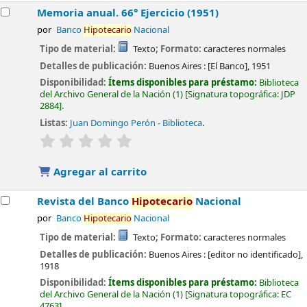
Memoria anual. 66° Ejercicio (1951)
por
Banco
Hipotecario
Nacional
Tipo de material:
Texto
; Formato:
caracteres normales
Detalles de publicación:
Buenos Aires :
[El Banco],
1951
Disponibilidad:
Ítems disponibles para préstamo:
Biblioteca
del Archivo General de la Nación
(1)
Signatura topográfica:
JDP
2884
.
Listas:
Juan Domingo Perón - Biblioteca
.
valoración
Valoración media: 0.0 de 5 estrellas
Agregar al carrito
Revista del Banco
Hipotecario
Nacional
por
Banco
Hipotecario
Nacional
Tipo de material:
Texto
; Formato:
caracteres normales
Detalles de publicación:
Buenos Aires :
[editor no identificado],
1918
Disponibilidad:
Ítems disponibles para préstamo:
Biblioteca
del Archivo General de la Nación
(1)
Signatura topográfica:
EC
4763
.