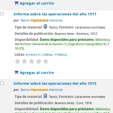
Agregar al carrito
Informe sobre las operaciones del año 1911
por
Banco
Hipotecario
Nacional
Tipo de material:
Texto
; Formato:
caracteres normales
Detalles de publicación:
Buenos Aires :
Kosmos,
1912
Disponibilidad:
Ítems disponibles para préstamo:
Biblioteca
del Archivo General de la Nación
(1)
Signatura topográfica:
EC.f
16-25
.
Listas:
Ernesto H. Celesia - Folletos
.
valoración
Valoración media: 0.0 de 5 estrellas
Agregar al carrito
Informe sobre las operaciones del año 1915
por
Banco
Hipotecario
Nacional
Tipo de material:
Texto
; Formato:
caracteres normales
Detalles de publicación:
Buenos Aires :
Coni,
1916
Disponibilidad:
Ítems disponibles para préstamo:
Biblioteca