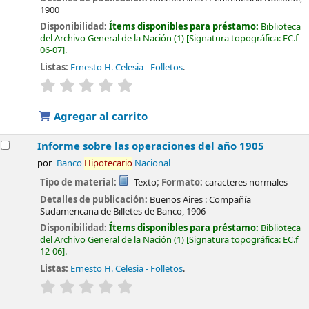
1900
Disponibilidad:
Ítems disponibles para préstamo:
Biblioteca
del Archivo General de la Nación
(1)
Signatura topográfica:
EC.f
06-07
.
Listas:
Ernesto H. Celesia - Folletos
.
valoración
Valoración media: 0.0 de 5 estrellas
Agregar al carrito
Informe sobre las operaciones del año 1905
por
Banco
Hipotecario
Nacional
Tipo de material:
Texto
; Formato:
caracteres normales
Detalles de publicación:
Buenos Aires :
Compañía
Sudamericana de Billetes de Banco,
1906
Disponibilidad:
Ítems disponibles para préstamo:
Biblioteca
del Archivo General de la Nación
(1)
Signatura topográfica:
EC.f
12-06
.
Listas:
Ernesto H. Celesia - Folletos
.
valoración
Valoración media: 0.0 de 5 estrellas