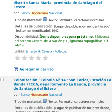
distrito Santa María, provincia de Santiago del
Estero
por
Banco
Hipotecario
Nacional
Tipo de material:
Texto
; Formato:
caracteres normales
Detalles de publicación:
[Lugar de publicación no identificado]
:
[editor no identificado],
1942
Disponibilidad:
Ítems disponibles para préstamo:
Biblioteca
del Archivo General de la Nación
(1)
Signatura topográfica:
EC.f
74-25
.
Listas:
Ernesto H. Celesia - Folletos
.
valoración
Valoración media: 0.0 de 5 estrellas
Agregar al carrito
Colonización : Colonia Nº 14 : San Carlos, Estación La
Banda FFCCA, departamento La Banda, provincia
de Santiago del Estero
por
Banco
Hipotecario
Nacional
Tipo de material:
Texto
; Formato:
caracteres normales
Detalles de publicación:
[Lugar de publicación no identificado]