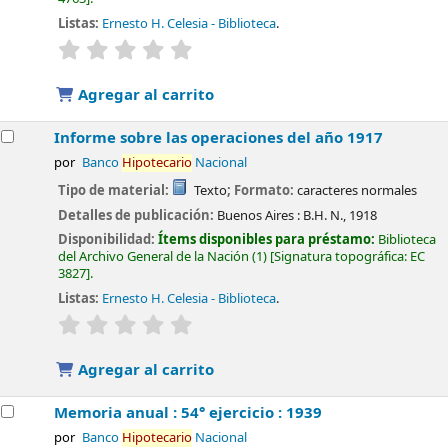
Listas:
Ernesto H. Celesia - Biblioteca
.
valoración
Valoración media: 0.0 de 5 estrellas
Agregar al carrito
Informe sobre las operaciones del año 1917
por
Banco
Hipotecario
Nacional
Tipo de material:
Texto
; Formato:
caracteres normales
Detalles de publicación:
Buenos Aires :
B.H. N.,
1918
Disponibilidad:
Ítems disponibles para préstamo:
Biblioteca
del Archivo General de la Nación
(1)
Signatura topográfica:
EC
3827
.
Listas:
Ernesto H. Celesia - Biblioteca
.
valoración
Valoración media: 0.0 de 5 estrellas
Agregar al carrito
Memoria anual : 54° ejercicio : 1939
por
Banco
Hipotecario
Nacional