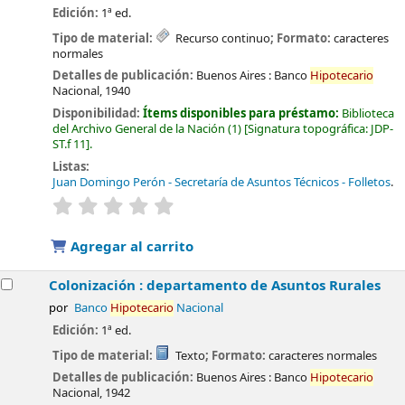
Edición:
1ª ed.
Tipo de material:
Recurso continuo
; Formato:
caracteres
normales
Detalles de publicación:
Buenos Aires :
Banco
Hipotecario
Nacional,
1940
Disponibilidad:
Ítems disponibles para préstamo:
Biblioteca
del Archivo General de la Nación
(1)
Signatura topográfica:
JDP-
ST.f 11
.
Listas:
Juan Domingo Perón - Secretaría de Asuntos Técnicos - Folletos
.
valoración
Valoración media: 0.0 de 5 estrellas
Agregar al carrito
Colonización : departamento de Asuntos Rurales
por
Banco
Hipotecario
Nacional
Edición:
1ª ed.
Tipo de material:
Texto
; Formato:
caracteres normales
Detalles de publicación:
Buenos Aires :
Banco
Hipotecario
Nacional,
1942