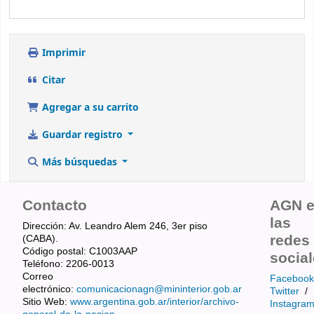
Imprimir
Citar
Agregar a su carrito
Guardar registro
Más búsquedas
Contacto
AGN 
las
Dirección: Av. Leandro Alem 246, 3er piso
redes
(CABA).
Código postal: C1003AAP
socia
Teléfono: 2206-0013
Correo
Facebook
electrónico:
comunicacionagn@mininterior.gob.ar
Twitter
/
Sitio Web:
www.argentina.gob.ar/interior/archivo-
Instagra