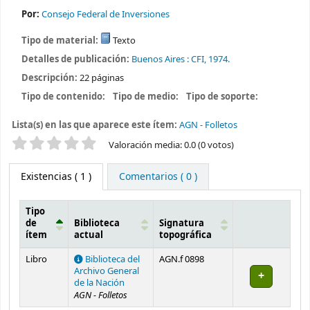
Por:
Consejo Federal de Inversiones
Tipo de material:
Texto
Detalles de publicación:
Buenos Aires :
CFI,
1974.
Descripción:
22 páginas
Tipo de contenido:
Tipo de medio:
Tipo de soporte:
Lista(s) en las que aparece este ítem:
AGN - Folletos
Valoración
Valoración media: 0.0 (0 votos)
Existencias
( 1 )
Comentarios ( 0 )
Tipo
de
Biblioteca
Signatura
ítem
actual
topográfica
Existencias
Libro
Biblioteca del
AGN.f 0898
Archivo General
de la Nación
AGN - Folletos