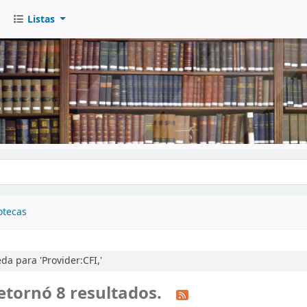
Listas
go
otecas
a para 'Provider:CFI,'
etornó 8 resultados.