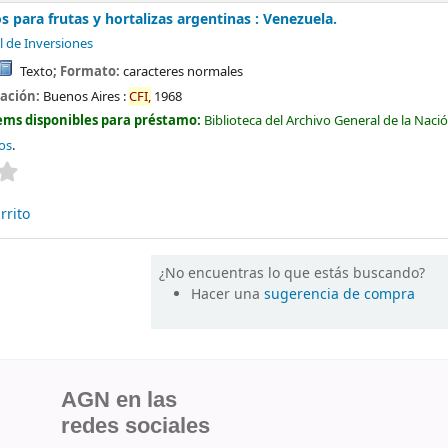
 para frutas y hortalizas argentinas : Venezuela.
l de Inversiones
Texto
; Formato:
caracteres normales
cación:
Buenos Aires :
CFI,
1968
ems disponibles para préstamo:
Biblioteca del Archivo General de la Naci
tos
.
Valoración media: 0.0 de 5 estrellas
rrito
¿No encuentras lo que estás buscando?
Hacer una
sugerencia de compra
AGN en las
redes sociales