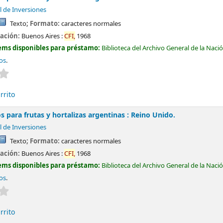
l de Inversiones
Texto
; Formato:
caracteres normales
cación:
Buenos Aires :
CFI,
1968
ems disponibles para préstamo:
Biblioteca del Archivo General de la Naci
tos
.
Valoración media: 0.0 de 5 estrellas
rrito
 para frutas y hortalizas argentinas : Reino Unido.
l de Inversiones
Texto
; Formato:
caracteres normales
cación:
Buenos Aires :
CFI,
1968
ems disponibles para préstamo:
Biblioteca del Archivo General de la Naci
tos
.
Valoración media: 0.0 de 5 estrellas
rrito