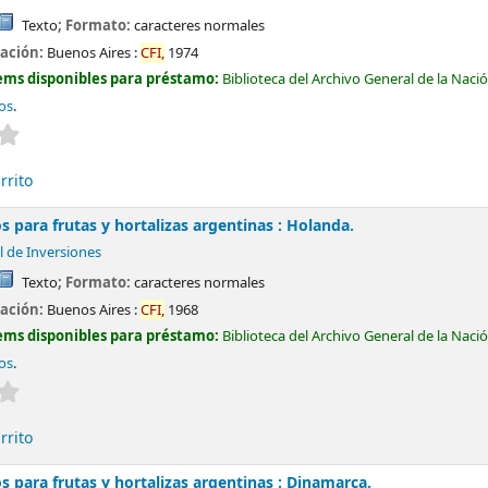
Texto
; Formato:
caracteres normales
cación:
Buenos Aires :
CFI,
1974
ems disponibles para préstamo:
Biblioteca del Archivo General de la Naci
tos
.
Valoración media: 0.0 de 5 estrellas
rrito
 para frutas y hortalizas argentinas : Holanda.
l de Inversiones
Texto
; Formato:
caracteres normales
cación:
Buenos Aires :
CFI,
1968
ems disponibles para préstamo:
Biblioteca del Archivo General de la Naci
tos
.
Valoración media: 0.0 de 5 estrellas
rrito
 para frutas y hortalizas argentinas : Dinamarca.