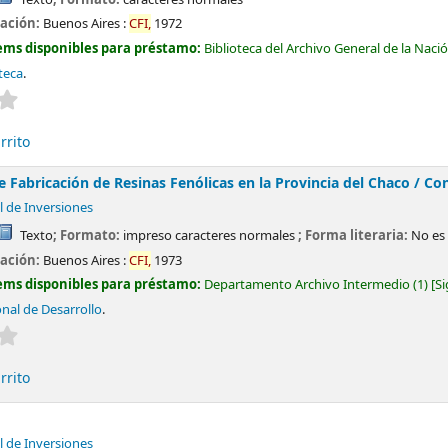
cación:
Buenos Aires :
CFI,
1972
ems disponibles para préstamo:
Biblioteca del Archivo General de la Naci
teca
.
Valoración media: 0.0 de 5 estrellas
rrito
 Fabricación de Resinas Fenólicas en la Provincia del Chaco /
Con
l de Inversiones
Texto
; Formato:
impreso caracteres normales
; Forma literaria:
No es 
cación:
Buenos Aires :
CFI,
1973
ems disponibles para préstamo:
Departamento Archivo Intermedio
(1)
Si
nal de Desarrollo
.
Valoración media: 0.0 de 5 estrellas
rrito
l de Inversiones