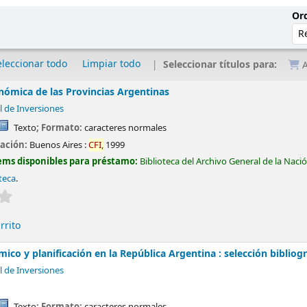
Ord
eleccionar todo
Limpiar todo
Seleccionar títulos para:
A
onómica de las Provincias Argentinas
l de Inversiones
Texto
; Formato:
caracteres normales
cación:
Buenos Aires :
CFI,
1999
ems disponibles para préstamo:
Biblioteca del Archivo General de la Naci
teca
.
Valoración media: 0.0 de 5 estrellas
rrito
ico y planificación en la República Argentina : selección bibliog
l de Inversiones
Texto
; Formato:
caracteres normales