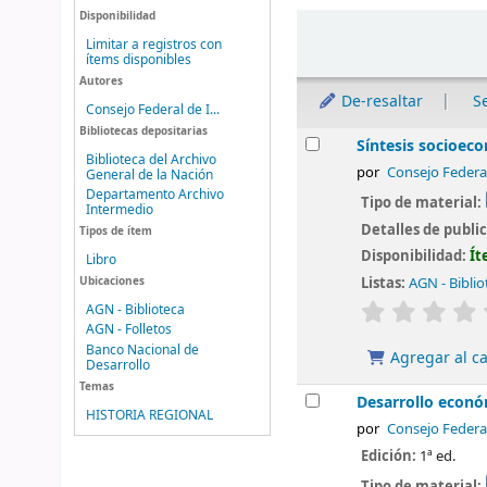
Disponibilidad
Ordenar
Limitar a registros con
ítems disponibles
Autores
De-resaltar
S
Consejo Federal de I...
Bibliotecas depositarias
Resultados
Síntesis socioec
Biblioteca del Archivo
por
Consejo Federa
General de la Nación
Departamento Archivo
Tipo de material:
Intermedio
Detalles de publi
Tipos de ítem
Disponibilidad:
Ít
Libro
Ubicaciones
Listas:
AGN - Biblio
valoración
AGN - Biblioteca
AGN - Folletos
Banco Nacional de
Agregar al ca
Desarrollo
Temas
Desarrollo económ
HISTORIA REGIONAL
por
Consejo Federa
Edición:
1ª ed.
Tipo de material: