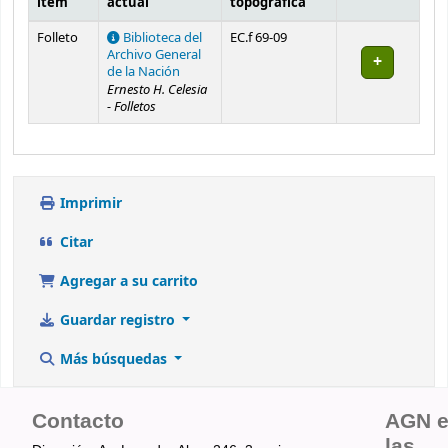
ítem
actual
topográfica
Existencias
Folleto
Biblioteca del
EC.f 69-09
Archivo General
de la Nación
Ernesto H. Celesia
- Folletos
Imprimir
Citar
Agregar a su carrito
Guardar registro
Más búsquedas
Contacto
AGN 
las