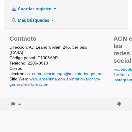
Guardar registro
Más búsquedas
Contacto
AGN 
las
Dirección: Av. Leandro Alem 246, 3er piso
redes
(CABA).
Código postal: C1003AAP
socia
Teléfono: 2206-0013
Correo
Facebook
electrónico:
comunicacionagn@mininterior.gob.ar
Twitter
/
Sitio Web:
www.argentina.gob.ar/interior/archivo-
Instagra
general-de-la-nacion