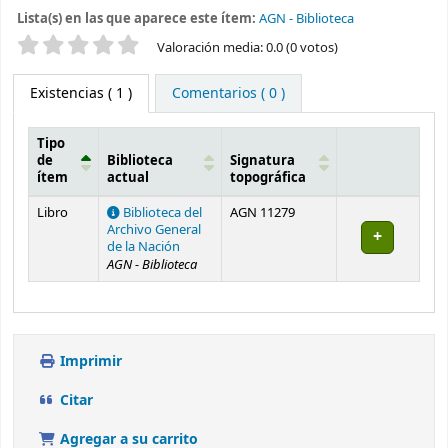
Lista(s) en las que aparece este ítem:
AGN - Biblioteca
Valoración
Valoración media: 0.0 (0 votos)
Existencias
( 1 )
Comentarios ( 0 )
Tipo
de
Biblioteca
Signatura
ítem
actual
topográfica
Existencias
Libro
Biblioteca del
AGN 11279
Archivo General
de la Nación
AGN - Biblioteca
Imprimir
Citar
Agregar a su carrito