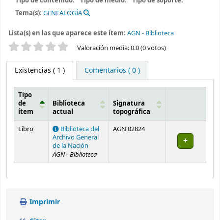
Tipo de contenido:
Tipo de medio:
Tipo de soporte:
Tema(s):
GENEALOGÍA
Lista(s) en las que aparece este ítem:
AGN - Biblioteca
Valoración
Valoración media: 0.0 (0 votos)
Existencias
( 1 )
Comentarios ( 0 )
Tipo
de
Biblioteca
Signatura
ítem
actual
topográfica
Existencias
Libro
Biblioteca del
AGN 02824
Archivo General
de la Nación
AGN - Biblioteca
Imprimir