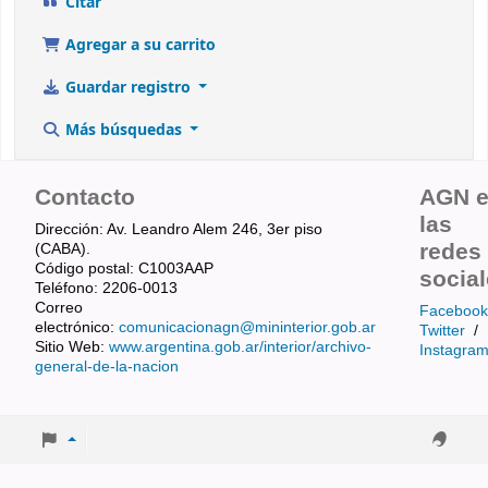
Citar
Agregar a su carrito
Guardar registro
Más búsquedas
Contacto
AGN 
las
Dirección: Av. Leandro Alem 246, 3er piso
redes
(CABA).
Código postal: C1003AAP
socia
Teléfono: 2206-0013
Correo
Facebook
electrónico:
comunicacionagn@mininterior.gob.ar
Twitter
/
Sitio Web:
www.argentina.gob.ar/interior/archivo-
Instagra
general-de-la-nacion